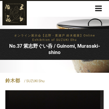
オンライン展示会【志野・黄瀬戸 鈴木都展】Online
Exhibition of SUZUKI Shu
No.37 紫志野ぐい呑 / Guinomi, Murasaki-
shino
鈴木都
/ SUZUKI Shu