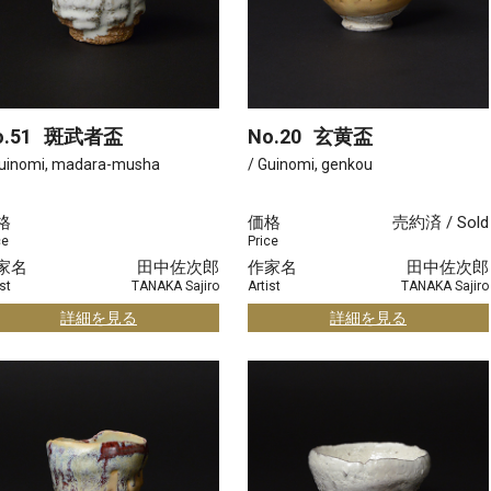
.51
斑武者盃
No.20
玄黄盃
Guinomi, madara-musha
/ Guinomi, genkou
格
価格
売約済 / Sold
ce
Price
家名
田中佐次郎
作家名
田中佐次郎
st
TANAKA Sajiro
Artist
TANAKA Sajiro
詳細を見る
詳細を見る