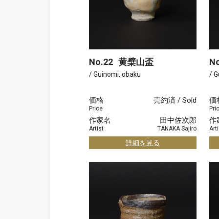
No.22
黄檗山盃
No
/ Guinomi, obaku
/ G
価格
売約済 / Sold
価
Price
Pri
作家名
田中佐次郎
作
Artist
TANAKA Sajiro
Arti
詳細を見る