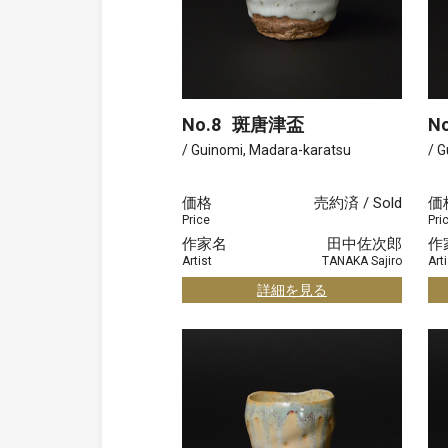
No.8
斑唐津盃
No
/ Guinomi, Madara-karatsu
/ 
価格
売約済 / Sold
価
Price
Pri
作家名
田中佐次郎
作
Artist
TANAKA Sajiro
Arti
詳細を見る