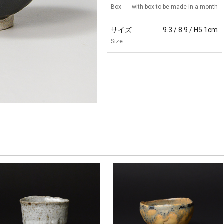
Box
with box to be made in a month
サイズ
9.3 / 8.9 / H5.1cm
Size