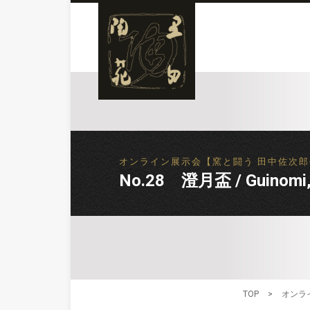
オンライン展示会【窯と闘う 田中佐次郎作陶展】Exhi
No.28 澄月盃 / Guinomi,
TOP
>
オンライン