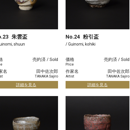
.23
朱雲盃
No.24
粉引盃
uinomi, shuun
/ Guinomi, kohiki
格
売約済 / Sold
価格
売約済 / Sold
ce
Price
家名
田中佐次郎
作家名
田中佐次郎
st
TANAKA Sajiro
Artist
TANAKA Sajiro
詳細を見る
詳細を見る