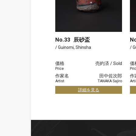
No.33
辰砂盃
No
/ Guinomi, Shinsha
/ 
価格
売約済 / Sold
価
Price
Pri
作家名
田中佐次郎
作
Artist
TANAKA Sajiro
Arti
詳細を見る