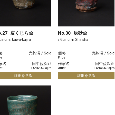
.27
皮くじら盃
No.30
辰砂盃
uinomi, kawa-kujira
/ Guinomi, Shinsha
格
売約済 / Sold
価格
売約済 / Sold
ce
Price
家名
田中佐次郎
作家名
田中佐次郎
st
TANAKA Sajiro
Artist
TANAKA Sajiro
詳細を見る
詳細を見る