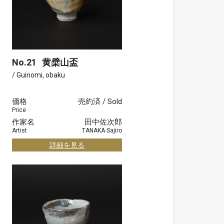
No.21
黄檗山盃
/ Guinomi, obaku
価格
売約済 / Sold
Price
作家名
田中佐次郎
Artist
TANAKA Sajiro
詳細を見る