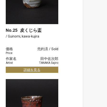
No.25
皮くじら盃
/ Guinomi, kawa-kujira
価格
売約済 / Sold
Price
作家名
田中佐次郎
Artist
TANAKA Sajiro
詳細を見る