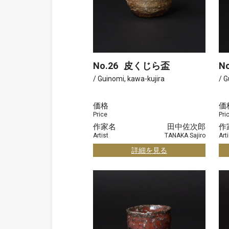
No.26
皮くじら盃
No
/ Guinomi, kawa-kujira
/ G
価格
価
Price
Pri
作家名
田中佐次郎
作
Artist
TANAKA Sajiro
Arti
詳細を見る