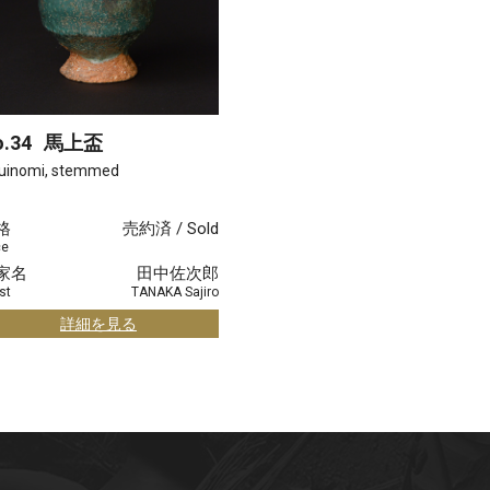
.34
馬上盃
Guinomi, stemmed
格
売約済 / Sold
ce
家名
田中佐次郎
st
TANAKA Sajiro
詳細を見る