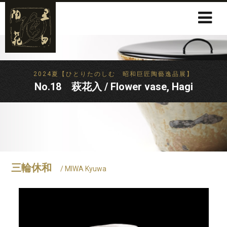
2024夏【ひとりたのしむ 昭和巨匠陶藝逸品展】
No.18 萩花入 / Flower vase, Hagi
三輪休和
/ MIWA Kyuwa