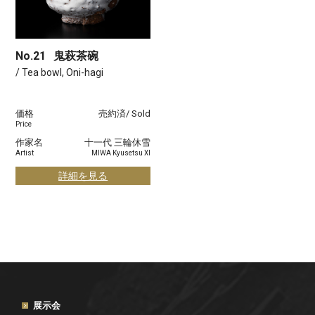
No.21
鬼萩茶碗
/ Tea bowl, Oni-hagi
価格
売約済/ Sold
Price
作家名
十一代 三輪休雪
Artist
MIWA Kyusetsu XI
詳細を見る
展示会