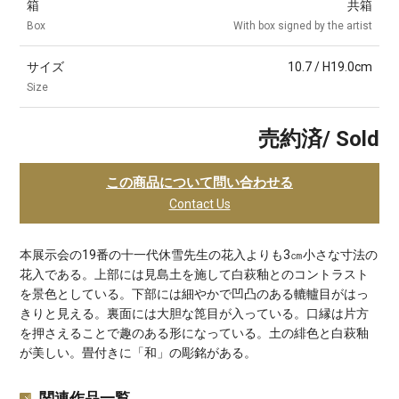
箱
共箱
Box
With box signed by the artist
サイズ
10.7 / H19.0cm
Size
売約済/ Sold
この商品について問い合わせる
Contact Us
本展示会の19番の十一代休雪先生の花入よりも3㎝小さな寸法の
花入である。上部には見島土を施して白萩釉とのコントラスト
を景色としている。下部には細やかで凹凸のある轆轤目がはっ
きりと見える。裏面には大胆な箆目が入っている。口縁は片方
を押さえることで趣のある形になっている。土の緋色と白萩釉
が美しい。畳付きに「和」の彫銘がある。
関連作品一覧