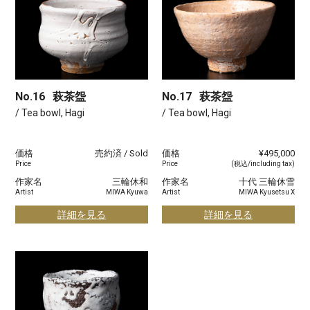
No.16
萩茶盌
No.17
萩茶盌
/ Tea bowl, Hagi
/ Tea bowl, Hagi
価格
売約済 / Sold
価格
¥495,000
Price
Price
(税込/including tax)
作家名
三輪休和
作家名
十代 三輪休雪
Artist
MIWA Kyuwa
Artist
MIWA Kyusetsu X
詳細を見る
詳細を見る