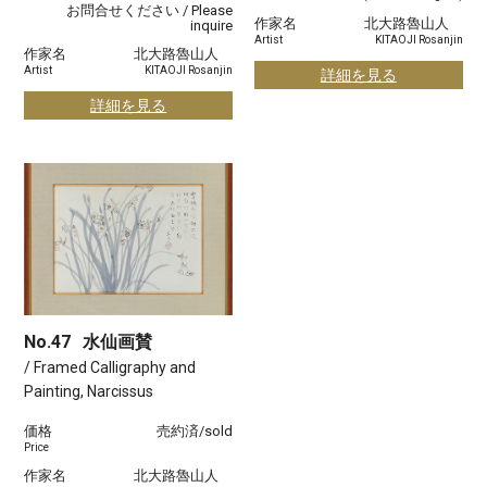
お問合せください / Please
作家名
北大路魯山人
inquire
Artist
KITAOJI Rosanjin
作家名
北大路魯山人
Artist
KITAOJI Rosanjin
詳細を見る
詳細を見る
No.47
水仙画賛
/ Framed Calligraphy and
Painting, Narcissus
価格
売約済/sold
Price
作家名
北大路魯山人