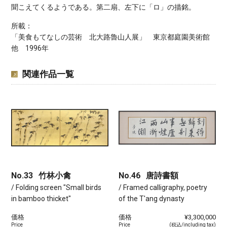
聞こえてくるようである。第二扇、左下に「ロ」の描銘。
所載：
「美食もてなしの芸術 北大路魯山人展」 東京都庭園美術館
他 1996年
関連作品一覧
No.33
竹林小禽
No.46
唐詩書額
/ Folding screen "Small birds
/ Framed calligraphy, poetry
in bamboo thicket"
of the T'ang dynasty
価格
価格
¥3,300,000
Price
Price
(税込/including tax)