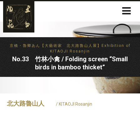
京橋・魯卿あん【大藝術家 北大路魯山人展】Exhibition of
KITAOJI Rosanjin
No.33 竹林小禽 / Folding screen “Small
birds in bamboo thicket”
北大路魯山人
/ KITAOJI Rosanjin