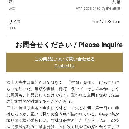
箱
共箱
Box
with box signed by the artist
サイズ
66.7 / 173.5cm
Size
お問合せください / Please inquire
この商品について問い合わせる
Contact Us
魯山人先生は陶芸だけではなく、「空間」を作り上げることに
も力を注いだ。扁額や書軸、行灯、ランプ、そして本作のよう
な屏風も、作品としてだけでなく、置かれる空間も含めて先生
の芸術世界の対象であったのだろう。
二曲の屏風は金地の全面に竹林と、中央と右側（第一扇）に雌
雄だろうか、互いに見つめ合う鳥が描かれている。中央の鳥が
振り向く様が愛らしい。竹林は得意とした「たらし込み」の技
法で濃淡を巧みに描き分け、間に吹く風や笹の擦れ合う音まで