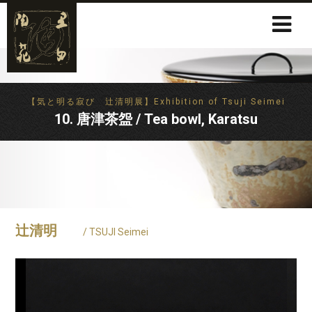
【気と明る寂び 辻清明展】Exhibition of Tsuji Seimei
10. 唐津茶盌 / Tea bowl, Karatsu
辻清明
/ TSUJI Seimei