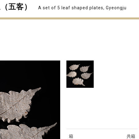
皿（五客）
A set of 5 leaf shaped plates, Gyeongju
箱
共箱