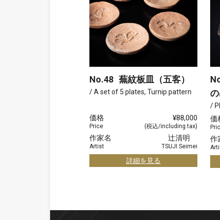
No.48
蕪紋板皿（五客）
No
/ A set of 5 plates, Turnip pattern
の
/ P
価格
¥88,000
価
Price
(税込/including tax)
Pri
作家名
辻清明
作
Artist
TSUJI Seimei
Arti
詳細を見る