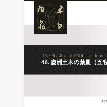
【気と明る寂び 辻清明展】Exhibition of 
46. 慶洲土木の葉皿（五客） / A 
TO