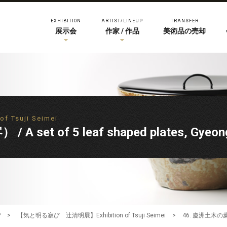
EXHIBITION
ARTIST/LINEUP
TRANSFER
展示会
作家 / 作品
美術品の売却
Tsuji Seimei
set of 5 leaf shaped plates, Gyeon
P
>
【気と明る寂び 辻清明展】Exhibition of Tsuji Seimei
>
46. 慶洲土木の葉皿（五