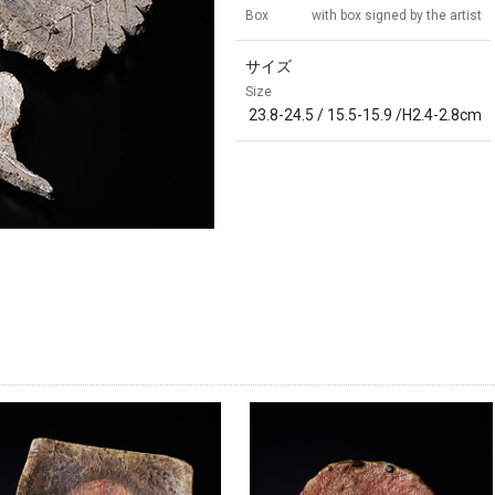
Box
with box signed by the artist
サイズ
Size
23.8-24.5 / 15.5-15.9 /H2.4-2.8cm