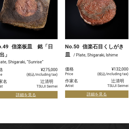
.49
信楽板皿 銘「日
No.50
信楽石目くしがき
出」
皿
/ Plate, Shigaraki, Ishime
late, Shigaraki, "Sunrise"
価格
¥132,000
格
¥275,000
Price
(税込/including tax)
ce
(税込/including tax)
作家名
辻清明
家名
辻清明
Artist
TSUJI Seimei
st
TSUJI Seimei
詳細を見る
詳細を見る