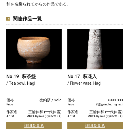
和を名乗られてからの作品である。
関連作品一覧
No.19
萩茶盌
No.17
萩花入
/ Tea bowl, Hagi
/ Flower vase, Hagi
価格
売約済 / Sold
価格
¥880,000
Price
Price
(税込/including tax)
作家名
三輪休和 (十代休雪)
作家名
三輪休和 (十代休雪)
Artist
MIWA Kyuwa (Kyusetsu X)
Artist
MIWA Kyuwa (Kyusetsu X)
詳細を見る
詳細を見る