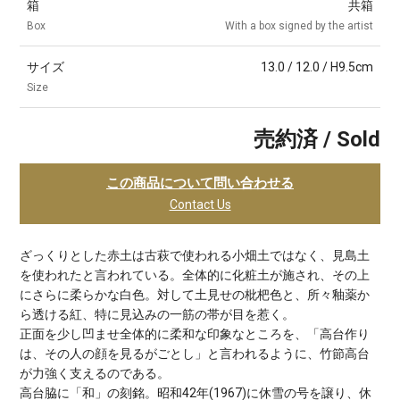
箱
共箱
Box
With a box signed by the artist
サイズ
13.0 / 12.0 / H9.5cm
Size
売約済 / Sold
この商品について問い合わせる
Contact Us
ざっくりとした赤土は古萩で使われる小畑土ではなく、見島土
を使われたと言われている。全体的に化粧土が施され、その上
にさらに柔らかな白色。対して土見せの枇杷色と、所々釉薬か
ら透ける紅、特に見込みの一筋の帯が目を惹く。
正面を少し凹ませ全体的に柔和な印象なところを、「高台作り
は、その人の顔を見るがごとし」と言われるように、竹節高台
が力強く支えるのである。
高台脇に「和」の刻銘。昭和42年(1967)に休雪の号を譲り、休