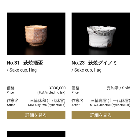
No.31
萩焼酒盃
No.23
萩焼グイノミ
/ Sake cup, Hagi
/ Sake cup, Hagi
価格
¥330,000
価格
売約済 / Sold
Price
(税込/including tax)
Price
作家名
三輪休和 (十代休雪)
作家名
三輪壽雪 (十一代休雪)
Artist
MIWA Kyuwa (Kyusetsu X)
Artist
MIWA Jusetsu (Kyusetsu XI)
詳細を見る
詳細を見る