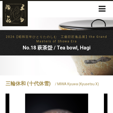
2026【昭和百年ひとりたのしむ 工藝巨匠逸品展】the Grand
Masters of Showa Era
No.18 萩茶盌 / Tea bowl, Hagi
三輪休和 (十代休雪)
/ MIWA Kyuwa (Kyusetsu X)