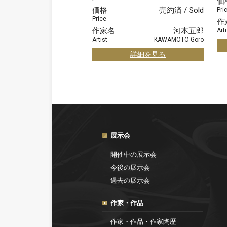
価
価格
売約済 / Sold
Pri
Price
作
作家名
河本五郎
Arti
Artist
KAWAMOTO Goro
詳細を見る
展示会
開催中の展示会
今後の展示会
過去の展示会
作家・作品
作家・作品・作家陶歴