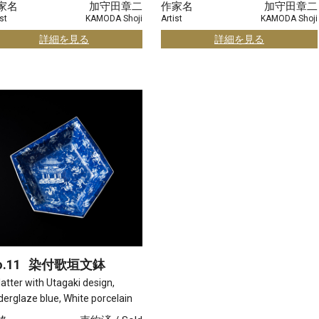
家名
加守田章二
作家名
加守田章二
st
KAMODA Shoji
Artist
KAMODA Shoji
詳細を見る
詳細を見る
.11
染付歌垣文鉢
latter with Utagaki design,
erglaze blue, White porcelain