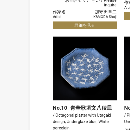
お問合せください / Please
作
inquire
Arti
作家名
加守田章二
Artist
KAMODA Shoji
詳細を見る
No.10
青華歌垣文八稜皿
No
/ Octagonal platter with Utagaki
/ P
design, Underglaze blue, White
Und
porcelain