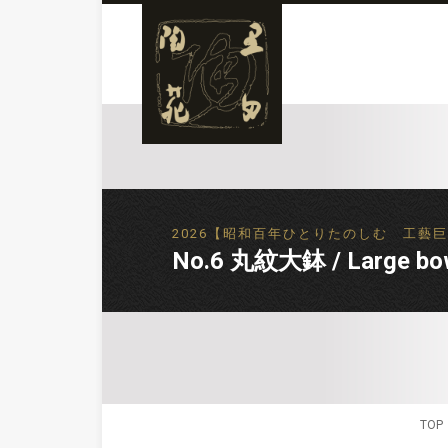
2026【昭和百年ひとりたのしむ 工藝巨匠逸品展】
No.6 丸紋大鉢 / Large bowl
TOP