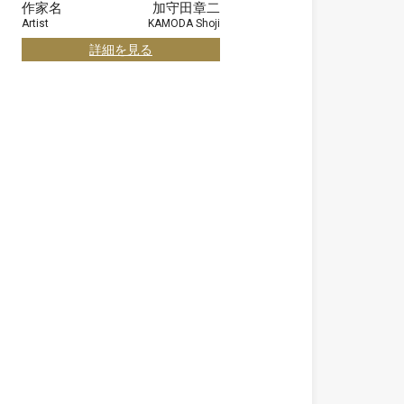
作家名
加守田章二
Artist
KAMODA Shoji
詳細を見る