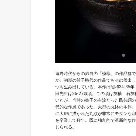
遠野時代からの独自の「模様」の作品群で
が、初期の益子時代の作品でもその傑出し
つも生み出している。本作は昭和34-35年（
田先生は26-27歳頃。この頃は灰釉、石
いたが、当時の益子の主流だった民芸調の
代的な作風であった。大型の丸鉢の本作。
に大胆に描かれた丸紋が非常にモダンな印
を卒業して数年。既に独創的で革新的な作
じられる。