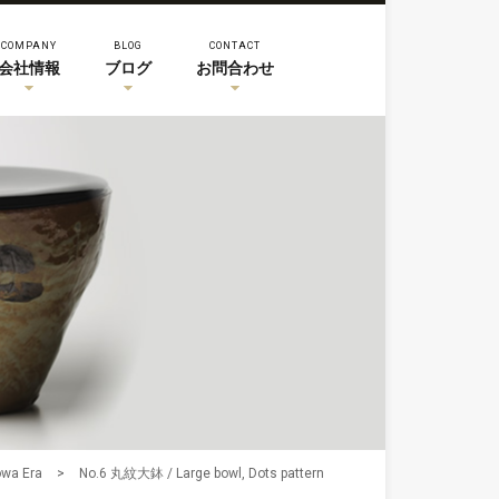
COMPANY
BLOG
CONTACT
会社情報
ブログ
お問合わせ
a Era
>
No.6 丸紋大鉢 / Large bowl, Dots pattern