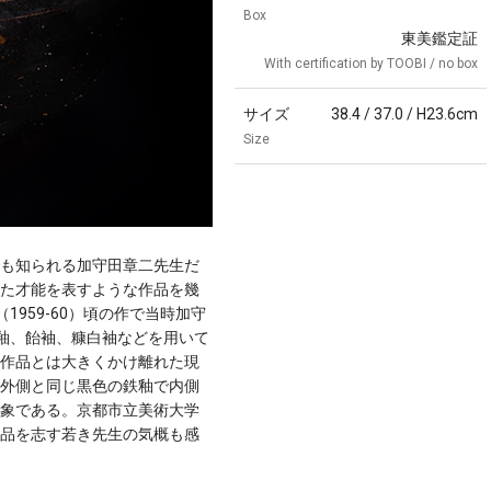
Box
東美鑑定証
With certification by TOOBI / no box
サイズ
38.4 / 37.0 / H23.6cm
Size
も知られる加守田章二先生だ
た才能を表すような作品を幾
1959-60）頃の作で当時加守
灰釉、飴袖、糠白袖などを用いて
作品とは大きくかけ離れた現
外側と同じ黒色の鉄釉で内側
象である。京都市立美術大学
品を志す若き先生の気概も感