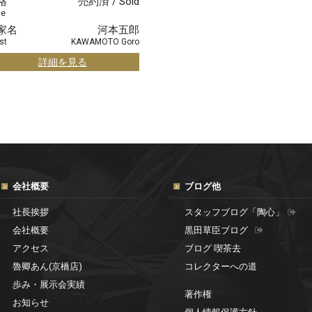
格
売約済 / Sold
ce
家名
河本五郎
st
KAWAMOTO Goro
詳細を見る
会社概要
ブログ他
社長挨拶
スタッフブログ「陶心」
会社概要
黒田草臣ブログ
アクセス
ブログ 喫茶去
魯卿あん(京橋店)
コレクターへの道
歩み・展示会実績
著作権
お知らせ