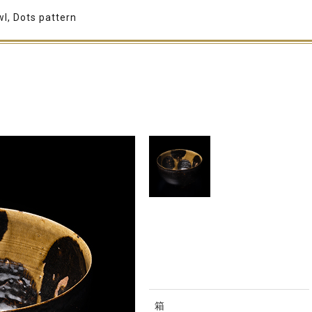
l, Dots pattern
箱