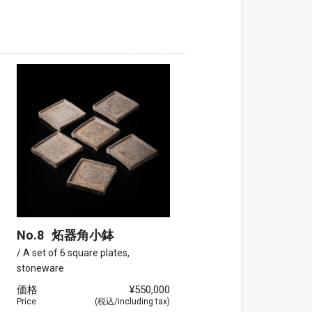
No.8
炻器角小鉢
/ A set of 6 square plates,
stoneware
価格
¥550,000
Price
(税込/including tax)