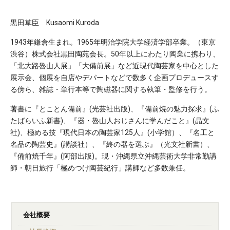
黒田草臣 Kusaomi Kuroda
1943年鎌倉生まれ。1965年明治学院大学経済学部卒業。（東京
渋谷）株式会社黒田陶苑会長。50年以上にわたり陶業に携わり、
「北大路魯山人展」「大備前展」など近現代陶芸家を中心とした
展示会、個展を自店やデパートなどで数多く企画プロデュースす
る傍ら、雑誌・単行本等で陶磁器に関する執筆・監修を行う。
著書に『とことん備前』(光芸社出版)、『備前焼の魅力探求』(ふ
たばらいふ新書)、『器・魯山人おじさんに学んだこと』(晶文
社)、極める技『現代日本の陶芸家125人』(小学館）、『名工と
名品の陶芸史』(講談社）、『終の器を選ぶ』（光文社新書）、
『備前焼千年』(阿部出版)。現・沖縄県立沖縄芸術大学非常勤講
師・朝日旅行「極めつけ陶芸紀行」講師など多数兼任。
会社概要