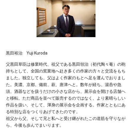
黒田裕治 Yuji Kuroda
父黒田草臣は修業時代、祖父である黒田領治（初代陶々菴）の鞄
持ちとして、全国の窯業地へ赴き多くの作家の方々と交流をもち
ました。独立しても、父はよく作家のもとへ足を運んでおりまし
た。美濃、京都、備前、萩、唐津へと。数年が経ち、湯呑や急
須、酒器などを扱うだけの小さな店から、展示会を開ける店舗へ
と移転。ただ商品を並べて販売するのではなく、より素晴らしい
作品を扱い、そして、渾身の展示会を企画する。作家とともにあ
る特別な店をつくりあげてきたのです。
祖父から父、そして兄と私へと受け継がれたこの道筋を守りなが
ら、今後も歩んでまいります。