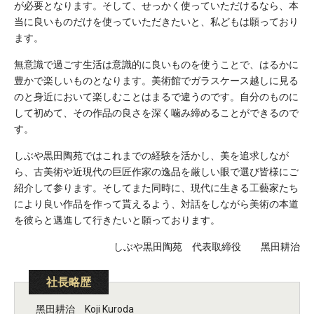
が必要となります。そして、せっかく使っていただけるなら、本
当に良いものだけを使っていただきたいと、私どもは願っており
ます。
無意識で過ごす生活は意識的に良いものを使うことで、はるかに
豊かで楽しいものとなります。美術館でガラスケース越しに見る
のと身近において楽しむことはまるで違うのです。自分のものに
して初めて、その作品の良さを深く噛み締めることができるので
す。
しぶや黒田陶苑ではこれまでの経験を活かし、美を追求しなが
ら、古美術や近現代の巨匠作家の逸品を厳しい眼で選び皆様にご
紹介して参ります。そしてまた同時に、現代に生きる工藝家たち
により良い作品を作って貰えるよう、対話をしながら美術の本道
を彼らと邁進して行きたいと願っております。
しぶや黒田陶苑 代表取締役 黑田耕治
社長略歴
黑田耕治 Koji Kuroda