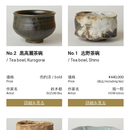
No.2
黒高麗茶碗
No.1
志野茶碗
/ Tea bowl, Kurogorai
/ Tea bowl, Shino
価格
売約済 / Sold
価格
¥440,000
Price
Price
(税込/including tax)
作家名
鈴木都
作家名
堀一郎
Artist
SUZUKI Shu
Artist
HORI Ichiro
詳細を見る
詳細を見る