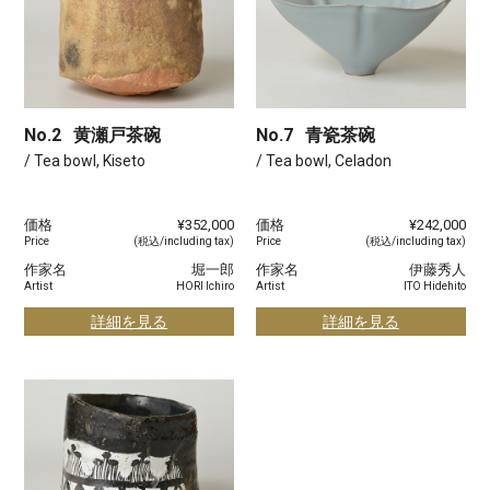
No.2
黄瀬戸茶碗
No.7
青瓷茶碗
/ Tea bowl, Kiseto
/ Tea bowl, Celadon
価格
¥352,000
価格
¥242,000
Price
(税込/including tax)
Price
(税込/including tax)
作家名
堀一郎
作家名
伊藤秀人
Artist
HORI Ichiro
Artist
ITO Hidehito
詳細を見る
詳細を見る