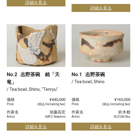
詳細を見る
詳細を見る
No.2
志野茶碗 銘「天
No.1
志野茶碗
竜」
/ Tea bowl, Shino
/ Tea bowl, Shino, "Tenryu"
価格
¥440,000
価格
¥165,000
Price
(税込/including tax)
Price
(税込/including tax)
作家名
加藤高宏
作家名
鈴木都
Artist
KATO Takahiro
Artist
SUZUKI Shu
詳細を見る
詳細を見る