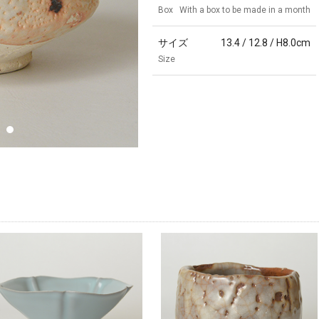
Box
With a box to be made in a month
サイズ
13.4 / 12.8 / H8.0cm
Size