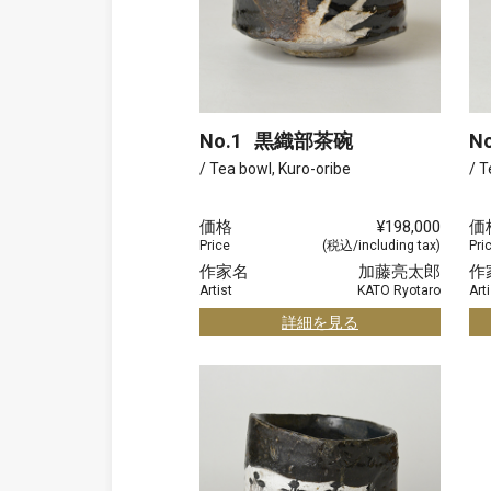
No.1
黒織部茶碗
No
/ Tea bowl, Kuro-oribe
/ T
価格
¥198,000
価
Price
(税込/including tax)
Pri
作家名
加藤亮太郎
作
Artist
KATO Ryotaro
Arti
詳細を見る