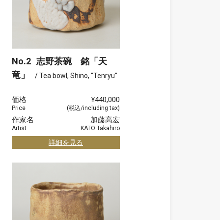
No.2
志野茶碗 銘「天
竜」
/ Tea bowl, Shino, "Tenryu"
価格
¥440,000
Price
(税込/including tax)
作家名
加藤高宏
Artist
KATO Takahiro
詳細を見る