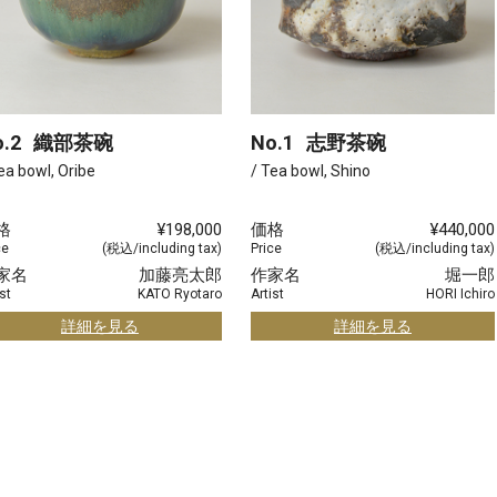
.2
織部茶碗
No.1
志野茶碗
ea bowl, Oribe
/ Tea bowl, Shino
格
¥198,000
価格
¥440,000
ce
(税込/including tax)
Price
(税込/including tax)
家名
加藤亮太郎
作家名
堀一郎
st
KATO Ryotaro
Artist
HORI Ichiro
詳細を見る
詳細を見る