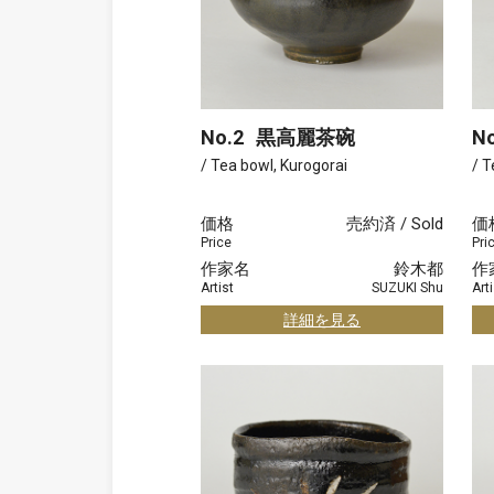
No.2
黒高麗茶碗
No
/ Tea bowl, Kurogorai
/ T
価格
売約済 / Sold
価
Price
Pri
作家名
鈴木都
作
Artist
SUZUKI Shu
Arti
詳細を見る