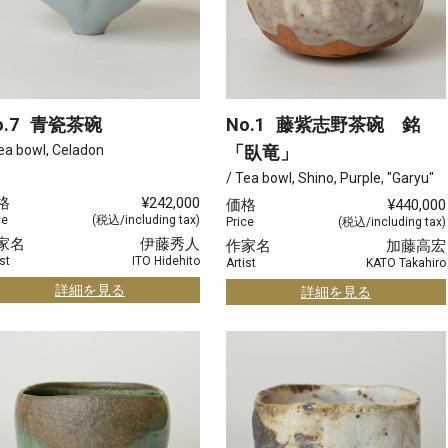
.7
青瓷茶碗
No.1
藤紫志野茶碗 銘
ea bowl, Celadon
「臥竜」
/ Tea bowl, Shino, Purple, "Garyu"
格
¥242,000
価格
¥440,000
ce
(税込/including tax)
Price
(税込/including tax)
家名
伊藤秀人
作家名
加藤高宏
st
ITO Hidehito
Artist
KATO Takahiro
詳細を見る
詳細を見る