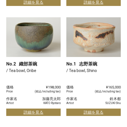
詳細を見る
詳細を見る
No.2
織部茶碗
No.1
志野茶碗
/ Tea bowl, Oribe
/ Tea bowl, Shino
価格
¥198,000
価格
¥165,000
Price
(税込/including tax)
Price
(税込/including tax)
作家名
加藤亮太郎
作家名
鈴木都
Artist
KATO Ryotaro
Artist
SUZUKI Shu
詳細を見る
詳細を見る