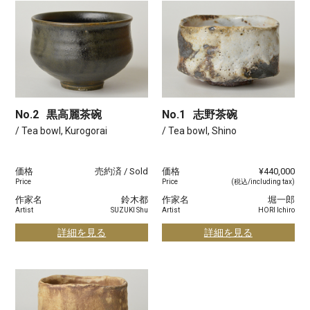
No.2
黒高麗茶碗
No.1
志野茶碗
/ Tea bowl, Kurogorai
/ Tea bowl, Shino
価格
売約済 / Sold
価格
¥440,000
Price
Price
(税込/including tax)
作家名
鈴木都
作家名
堀一郎
Artist
SUZUKI Shu
Artist
HORI Ichiro
詳細を見る
詳細を見る