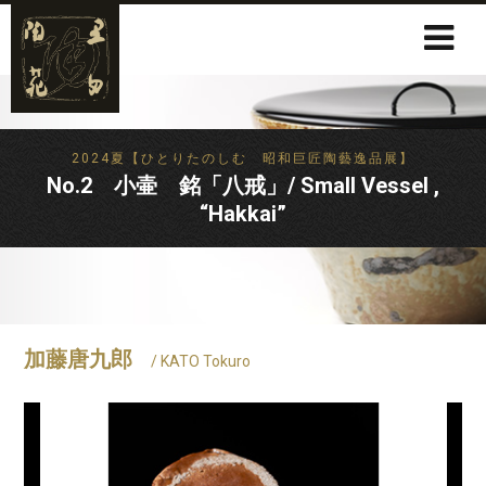
2024夏【ひとりたのしむ 昭和巨匠陶藝逸品展】
No.2 小壷 銘「八戒」/ Small Vessel ,
“Hakkai”
加藤唐九郎
/ KATO Tokuro