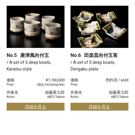
No.5
唐津風向付五
No.6
田楽皿向付五客
/ A set of 5 deep bowls,
/ A set of 5 deep bowls,
Karatsu-style
Dengaku-plate
価格
¥1,100,000
価格
売約済 / sold
Price
(税込/including tax)
Price
作家名
加藤唐九郎
作家名
加藤唐九郎
Artist
KATO Tokuro
Artist
KATO Tokuro
詳細を見る
詳細を見る