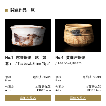
関連作品一覧
No.1
志野茶盌 銘「如
No.4
黄瀬戸茶盌
意」
/ Tea bowl, Kiseto
/ Tea bowl, Shino "Nyoi"
価格
売約済 / Sold
価格
売約済 / Sold
Price
Price
作家名
加藤唐九郎
作家名
加藤唐九郎
Artist
KATO Tokuro
Artist
KATO Tokuro
詳細を見る
詳細を見る