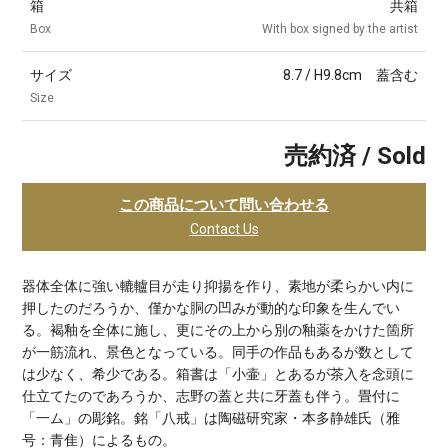
箱
共箱
Box
With box signed by the artist
サイズ
8.7 / H9.8cm 蓋含む
Size
売約済 / Sold
この商品について問い合わせる
Contact Us
器体全体に強い轆轤目が走り抑揚を作り、素地が柔らかい内に
押したのだろうか、僅かな胴の凹みが動的な印象を生んでい
る。褐釉を全体に施し、更にその上から別の釉薬をかけた箇所
が一筋流れ、景色となっている。同手の作品もあるが数として
は少なく、希少である。箱書は「小壷」とあるが茶入を念頭に
仕立てたのであろうか、志野の蓋と共に牙蓋も伴う。畳付に
「一ム」の彫銘。銘「八戒」は陶磁研究家・本多静雄氏（雅
号：青隹）によるもの。