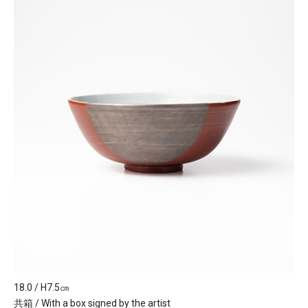
18.0 / H7.5㎝
共箱 / With a box signed by the artist