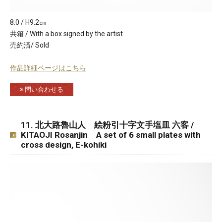
8.0 / H9.2㎝
共箱 / With a box signed by the artist
売約済/ Sold
作品詳細ページはこちら
問い合わせる
11. 北大路魯山人 絵粉引十字文手塩皿 六客 /
KITAOJI Rosanjin A set of 6 small plates with
cross design, E-kohiki