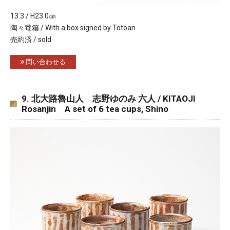
13.3 / H23.0㎝
陶々菴箱 / With a box signed by Totoan
売約済 / sold
問い合わせる
9. 北大路魯山人 志野ゆのみ 六人 / KITAOJI
Rosanjin A set of 6 tea cups, Shino