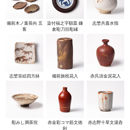
備前木ノ葉長向 五
染付福之字額皿 鎌
志埜共蓋水指
客
倉彫刀目彫縁
志埜笹絵四方鉢
備前旅枕花入
赤呉須金泥花入
彫みし満茶垸
赤金彩コマ筋文徳
赤志野十草文湯呑
利