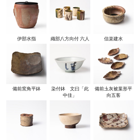
伊部水指
織部八方向付 六人
信楽建水
備前窯角平鉢
染付鉢 文曰「此
備前圡灰被葉形平
中佳」
向五客