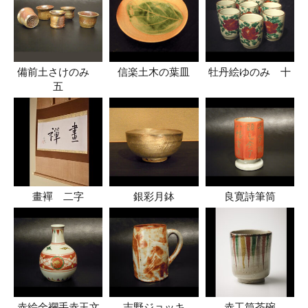
備前土さけのみ
信楽土木の葉皿
牡丹絵ゆのみ 十
五
畫襌 二字
銀彩月鉢
良寛詩筆筒
赤絵金襴手赤玉文
志野ジョッキ
赤工筒茶碗