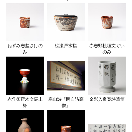
ねずみ志埜さけの
絵瀬戸水指
赤志野桧垣文ぐい
み
のみ
赤呉須雁木文馬上
寒山詩「閑自訪高
金彩入良寛詩筆筒
杯
僧」