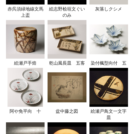
赤呉須緑地線文馬
絵志野桧垣文ぐい
灰落しクシメ
上盃
のみ
絵瀬戸手焙
乾山風長皿 五客
染付楓型向付 五
阿や免平向 十
盆中藤之図
絵瀬戸鳥文一文字
皿