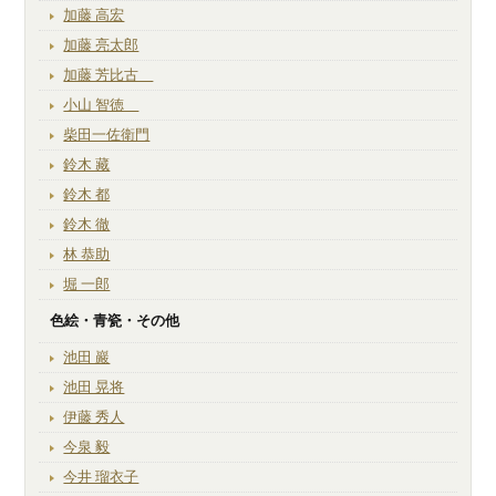
加藤 高宏
加藤 亮太郎
加藤 芳比古
小山 智徳
柴田一佐衛門
鈴木 藏
鈴木 都
鈴木 徹
林 恭助
堀 一郎
色絵・青瓷・その他
池田 巖
池田 晃将
伊藤 秀人
今泉 毅
今井 瑠衣子