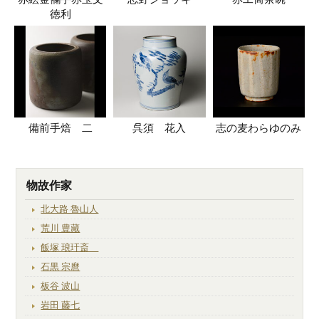
徳利
備前手焙 二
呉須 花入
志の麦わらゆのみ
物故作家
北大路 魯山人
荒川 豊藏
飯塚 琅玕斎
石黒 宗麿
板谷 波山
岩田 藤七