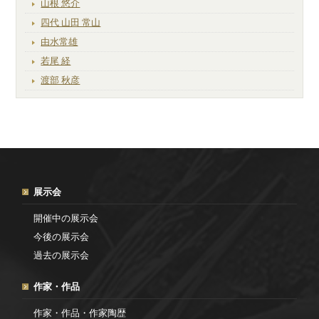
山根 悠介
四代 山田 常山
由水常雄
若尾 経
渡部 秋彦
展示会
開催中の展示会
今後の展示会
過去の展示会
作家・作品
作家・作品・作家陶歴