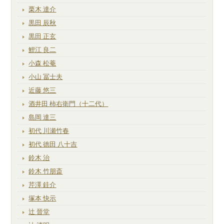
栗木 達介
黒田 辰秋
黒田 正玄
鯉江 良二
小森 松菴
小山 冨士夫
近藤 悠三
酒井田 柿右衛門（十二代）
島岡 達三
初代 川瀬竹春
初代 徳田 八十吉
鈴木 治
鈴木 竹朋斎
芹澤 銈介
塚本 快示
辻 晉堂