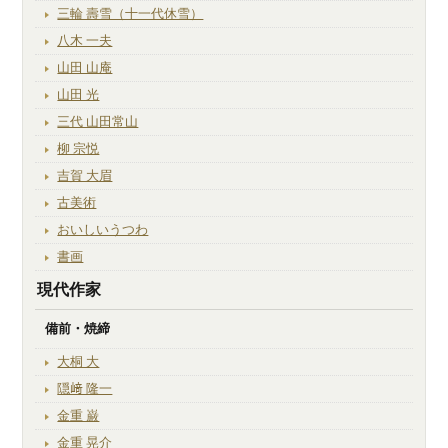
三輪 壽雪（十一代休雪）
八木 一夫
山田 山庵
山田 光
三代 山田常山
柳 宗悦
吉賀 大眉
古美術
おいしいうつわ
書画
現代作家
備前・焼締
大桐 大
隠﨑 隆一
金重 巌
金重 晃介