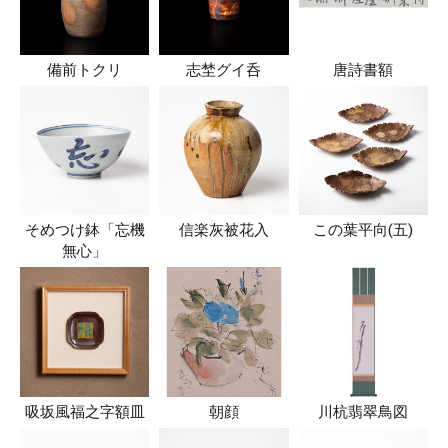
備前トクリ
志埜グイ呑
唐詩書額
そめつけ鉢「忘機
信楽灰被花入
この葉平向(五)
無心」
吸坂風福之字額皿
朝顔
川杭翡翠鳥図