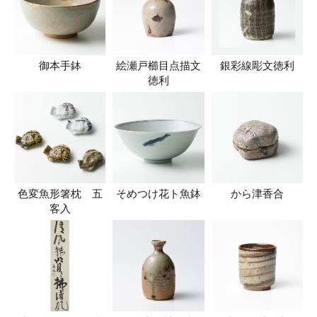
御本手鉢
絵瀬戸櫛目点描文
銀彩線彫文徳利
徳利
色変魚形箸枕 五
そめつけ花ト魚鉢
から津香合
客入