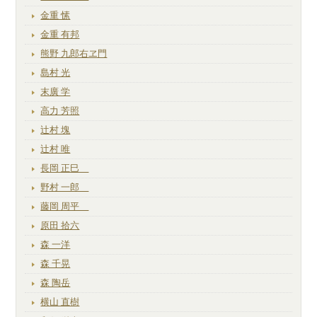
金重 愫
金重 有邦
熊野 九郎右ヱ門
島村 光
末廣 学
高力 芳照
辻村 塊
辻村 唯
長岡 正巳
野村 一郎
藤岡 周平
原田 拾六
森 一洋
森 千晃
森 陶岳
横山 直樹