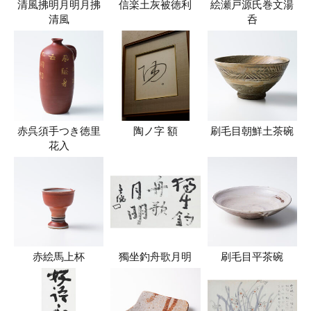
清風拂明月明月拂
信楽土灰被徳利
絵瀬戸源氏巻文湯
清風
呑
赤呉須手つき徳里
陶ノ字 額
刷毛目朝鮮土茶碗
花入
赤絵馬上杯
獨坐釣舟歌月明
刷毛目平茶碗