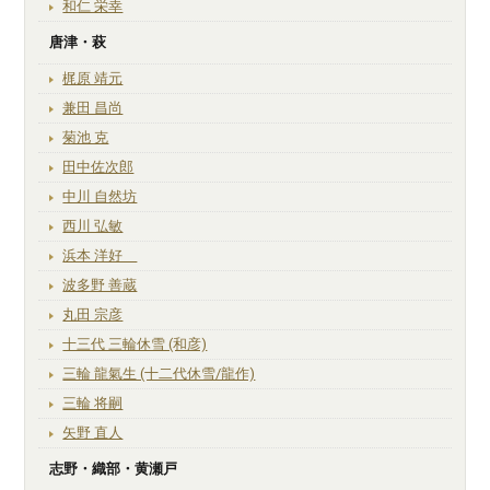
和仁 栄幸
唐津・萩
梶原 靖元
兼田 昌尚
菊池 克
田中佐次郎
中川 自然坊
西川 弘敏
浜本 洋好
波多野 善蔵
丸田 宗彦
十三代 三輪休雪 (和彦)
三輪 龍氣生 (十二代休雪/龍作)
三輪 将嗣
矢野 直人
志野・織部・黄瀬戸