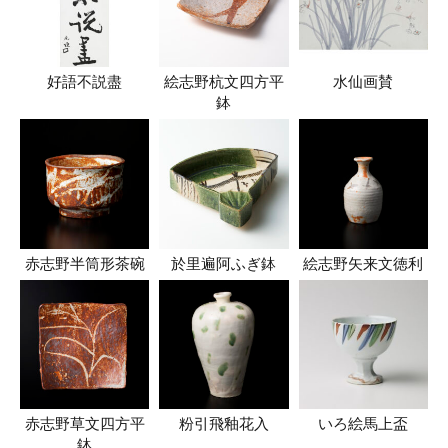
好語不説盡
絵志野杭文四方平
水仙画賛
鉢
赤志野半筒形茶碗
於里遍阿ふぎ鉢
絵志野矢来文徳利
赤志野草文四方平
粉引飛釉花入
いろ絵馬上盃
鉢