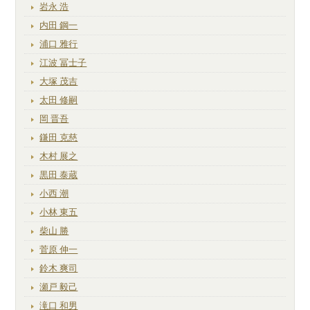
岩永 浩
内田 鋼一
浦口 雅行
江波 冨士子
大塚 茂吉
太田 修嗣
岡 晋吾
鎌田 克慈
木村 展之
黒田 泰蔵
小西 潮
小林 東五
柴山 勝
菅原 伸一
鈴木 爽司
瀬戸 毅己
滝口 和男