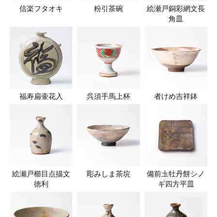
信楽フタオキ
粉引茶碗
絵瀬戸銅彩網文長
角皿
福寿扁壷花入
呉須手馬上杯
者けめ吉祥鉢
絵瀬戸櫛目点描文
彫みしま茶垸
備前圡牡丹餅シノ
徳利
ギ四方平皿