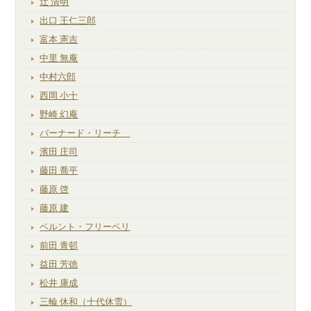
辻 清明
出口 王仁三郎
富本 憲吉
中里 無庵
中村六郎
西岡 小十
野崎 幻庵
バーナード・リーチ
濱田 庄司
藤田 喬平
藤原 啓
藤原 建
ベルント・フリーベリ
前田 青邨
益田 芳徳
松井 康成
三輪 休和（十代休雪）