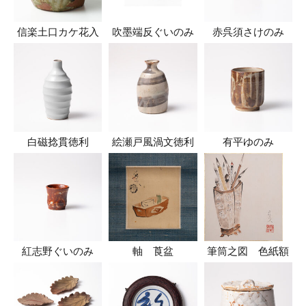
信楽土口カケ花入
吹墨端反ぐいのみ
赤呉須さけのみ
白磁捻貫徳利
絵瀬戸風渦文徳利
有平ゆのみ
紅志野ぐいのみ
軸 莨盆
筆筒之図 色紙額