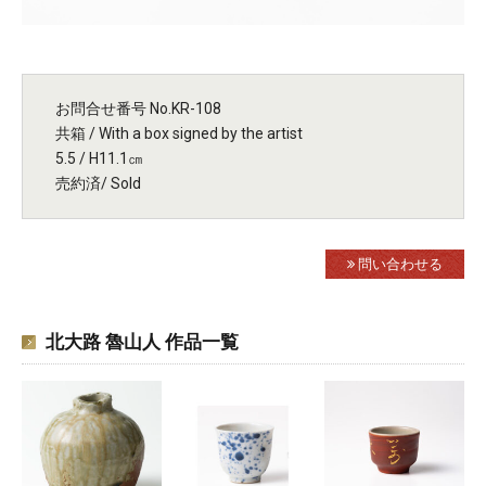
お問合せ番号 No.KR-108
共箱 / With a box signed by the artist
5.5 / H11.1㎝
売約済/ Sold
問い合わせる
北大路 魯山人 作品一覧