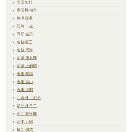
岩田久利
宇田川 抱青
梅澤 隆眞
江崎 一生
岡部 嶺男
各務鑛三
各務 周海
加藤 唐九郎
加藤 土師萌
金重 陶陽
金重 素山
金重 道明
川喜田 半泥子
加守田 章二
河井 寛次郎
河本 五郎
楠部 彌弌