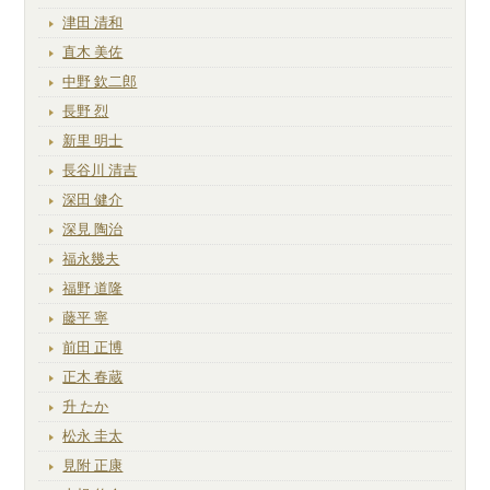
津田 清和
直木 美佐
中野 欽二郎
長野 烈
新里 明士
長谷川 清吉
深田 健介
深見 陶治
福永幾夫
福野 道隆
藤平 寧
前田 正博
正木 春蔵
升 たか
松永 圭太
見附 正康