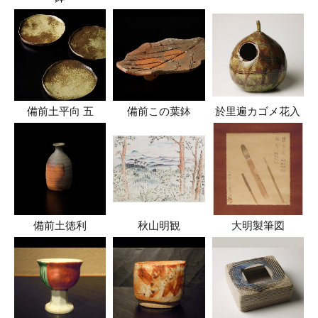
備前土平向 五
備前この葉鉢
於里遍カゴメ花入
備前土徳利
秋山明観
大明製筆図