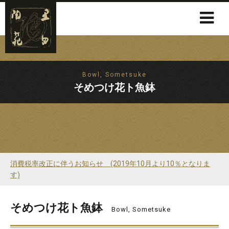
Bowl, Sometsuke
そめつけ花ト魚鉢
消費税率改正に伴うお知らせ (2019年10月より10％となりま
す)
そめつけ花ト魚鉢
Bowl, Sometsuke