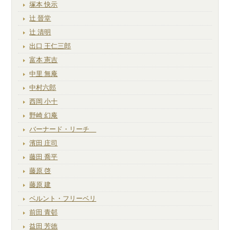
塚本 快示
辻 晉堂
辻 清明
出口 王仁三郎
富本 憲吉
中里 無庵
中村六郎
西岡 小十
野崎 幻庵
バーナード・リーチ
濱田 庄司
藤田 喬平
藤原 啓
藤原 建
ベルント・フリーベリ
前田 青邨
益田 芳徳