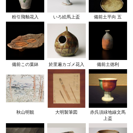
粉引飛釉花入
いろ絵馬上盃
備前土平向 五
備前この葉鉢
於里遍カゴメ花入
備前土徳利
秋山明観
大明製筆図
赤呉須緑地線文馬
上盃