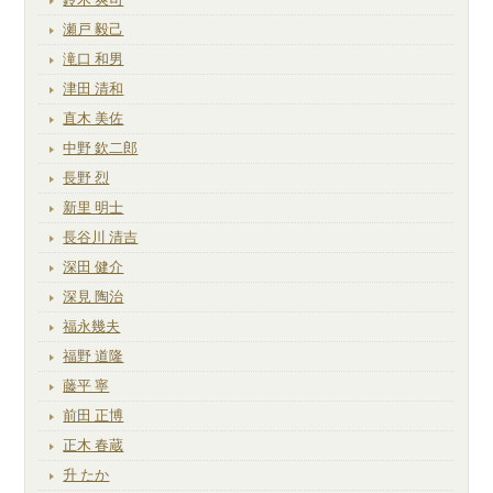
瀬戸 毅己
滝口 和男
津田 清和
直木 美佐
中野 欽二郎
長野 烈
新里 明士
長谷川 清吉
深田 健介
深見 陶治
福永幾夫
福野 道隆
藤平 寧
前田 正博
正木 春蔵
升 たか