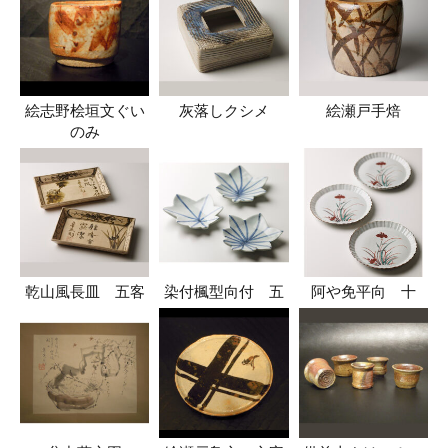
絵志野桧垣文ぐい
灰落しクシメ
絵瀬戸手焙
のみ
乾山風長皿 五客
染付楓型向付 五
阿や免平向 十