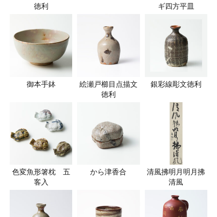
徳利
ギ四方平皿
御本手鉢
絵瀬戸櫛目点描文
銀彩線彫文徳利
徳利
色変魚形箸枕 五
から津香合
清風拂明月明月拂
客入
清風