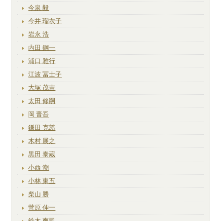
今泉 毅
今井 瑠衣子
岩永 浩
内田 鋼一
浦口 雅行
江波 冨士子
大塚 茂吉
太田 修嗣
岡 晋吾
鎌田 克慈
木村 展之
黒田 泰蔵
小西 潮
小林 東五
柴山 勝
菅原 伸一
鈴木 爽司