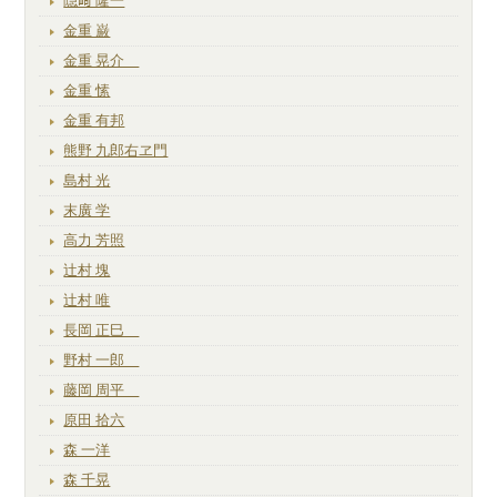
隠﨑 隆一
金重 巌
金重 晃介
金重 愫
金重 有邦
熊野 九郎右ヱ門
島村 光
末廣 学
高力 芳照
辻村 塊
辻村 唯
長岡 正巳
野村 一郎
藤岡 周平
原田 拾六
森 一洋
森 千晃