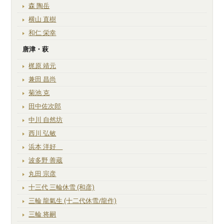
森 陶岳
横山 直樹
和仁 栄幸
唐津・萩
梶原 靖元
兼田 昌尚
菊池 克
田中佐次郎
中川 自然坊
西川 弘敏
浜本 洋好
波多野 善蔵
丸田 宗彦
十三代 三輪休雪 (和彦)
三輪 龍氣生 (十二代休雪/龍作)
三輪 将嗣