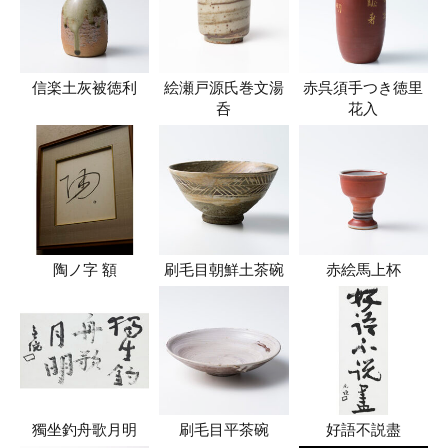
信楽土灰被徳利
絵瀬戸源氏巻文湯
赤呉須手つき徳里
呑
花入
陶ノ字 額
刷毛目朝鮮土茶碗
赤絵馬上杯
獨坐釣舟歌月明
刷毛目平茶碗
好語不説盡