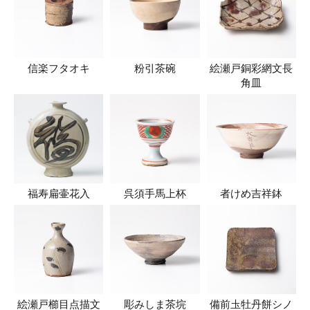
信楽フタオキ
粉引茶碗
絵瀬戸銅彩網文長
角皿
福寿扁壷花入
呉須手馬上杯
者けめ吉祥鉢
絵瀬戸櫛目点描文
彫みしま茶垸
備前圡牡丹餅シノ