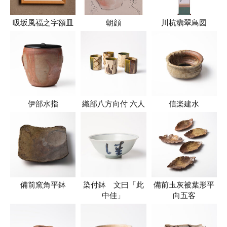
吸坂風福之字額皿
朝顔
川杭翡翠鳥図
伊部水指
織部八方向付 六人
信楽建水
備前窯角平鉢
染付鉢 文曰「此
備前圡灰被葉形平
中佳」
向五客