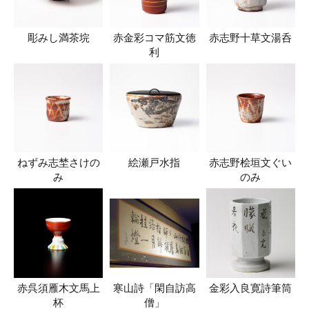
彫みし満茶垸
赤金彩コマ筋文徳
赤志野十草文湯呑
利
ねずみ志埜さけの
絵瀬戸水指
赤志野桧垣文ぐい
み
のみ
赤呉須雁木文馬上
寒山詩「閑自訪高
金彩入良寛詩筆筒
杯
僧」