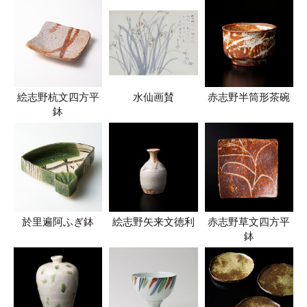
絵志野杭文四方平
水仙画賛
赤志野半筒形茶碗
鉢
於里遍阿ふぎ鉢
絵志野矢来文徳利
赤志野草文四方平
鉢