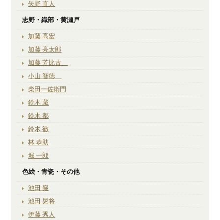
矢野 直人
志野・織部・黄瀬戸
加藤 高宏
加藤 亮太郎
加藤 芳比古
小山 智徳
柴田一佐衛門
鈴木 藏
鈴木 都
鈴木 徹
林 恭助
堀 一郎
色絵・青瓷・その他
池田 巖
池田 晃将
伊藤 秀人