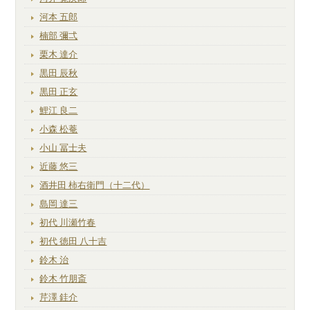
河本 五郎
楠部 彌弌
栗木 達介
黒田 辰秋
黒田 正玄
鯉江 良二
小森 松菴
小山 冨士夫
近藤 悠三
酒井田 柿右衛門（十二代）
島岡 達三
初代 川瀬竹春
初代 徳田 八十吉
鈴木 治
鈴木 竹朋斎
芹澤 銈介