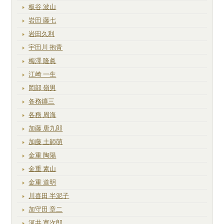
板谷 波山
岩田 藤七
岩田久利
宇田川 抱青
梅澤 隆眞
江崎 一生
岡部 嶺男
各務鑛三
各務 周海
加藤 唐九郎
加藤 土師萌
金重 陶陽
金重 素山
金重 道明
川喜田 半泥子
加守田 章二
河井 寛次郎