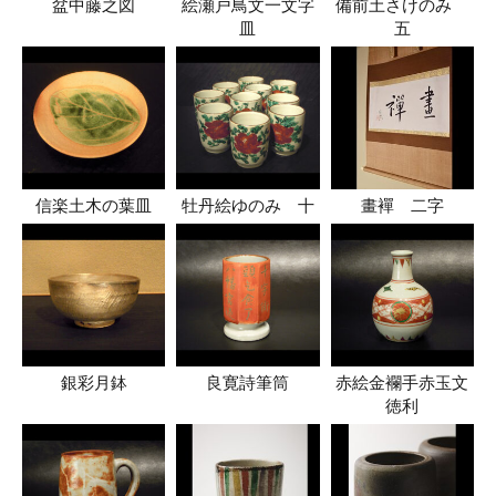
盆中藤之図
絵瀬戸鳥文一文字
備前土さけのみ
皿
五
信楽土木の葉皿
牡丹絵ゆのみ 十
畫襌 二字
銀彩月鉢
良寛詩筆筒
赤絵金襴手赤玉文
徳利