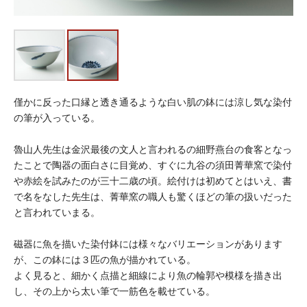
僅かに反った口縁と透き通るような白い肌の鉢には涼し気な染付
の筆が入っている。
魯山人先生は金沢最後の文人と言われるの細野燕台の食客となっ
たことで陶器の面白さに目覚め、すぐに九谷の須田菁華窯で染付
や赤絵を試みたのが三十二歳の頃。絵付けは初めてとはいえ、書
で名をなした先生は、菁華窯の職人も驚くほどの筆の扱いだった
と言われていまる。
磁器に魚を描いた染付鉢には様々なバリエーションがあります
が、この鉢には３匹の魚が描かれている。
よく見ると、細かく点描と細線により魚の輪郭や模様を描き出
し、その上から太い筆で一筋色を載せている。