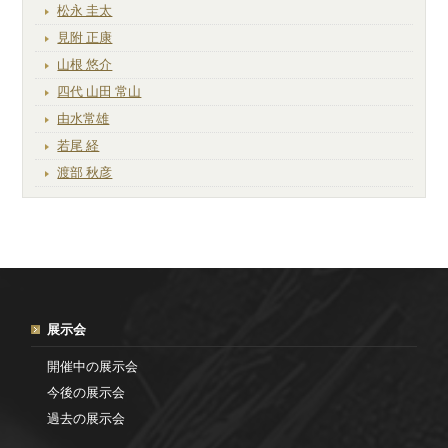
松永 圭太
見附 正康
山根 悠介
四代 山田 常山
由水常雄
若尾 経
渡部 秋彦
展示会
開催中の展示会
今後の展示会
過去の展示会