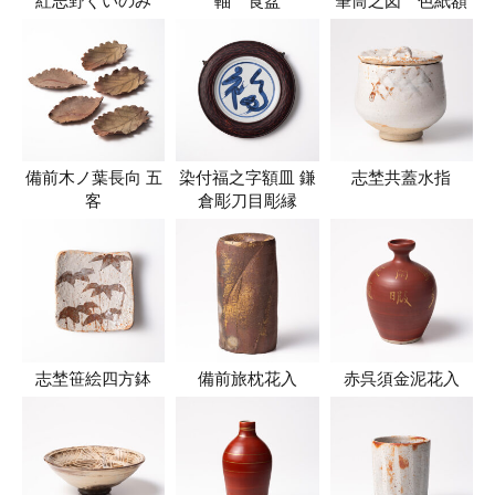
紅志野ぐいのみ
軸 莨盆
筆筒之図 色紙額
備前木ノ葉長向 五
染付福之字額皿 鎌
志埜共蓋水指
客
倉彫刀目彫縁
志埜笹絵四方鉢
備前旅枕花入
赤呉須金泥花入