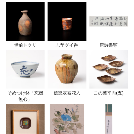
備前トクリ
志埜グイ呑
唐詩書額
そめつけ鉢「忘機
信楽灰被花入
この葉平向(五)
無心」