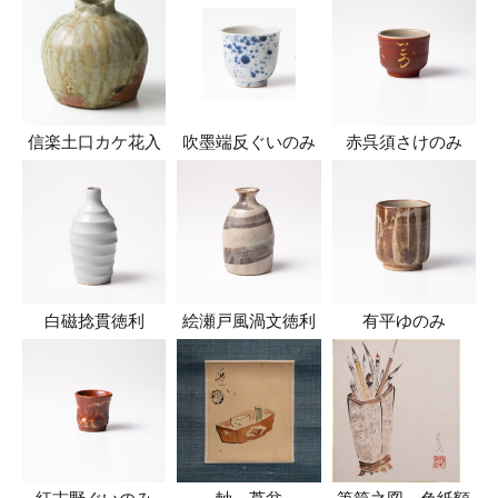
信楽土口カケ花入
吹墨端反ぐいのみ
赤呉須さけのみ
白磁捻貫徳利
絵瀬戸風渦文徳利
有平ゆのみ