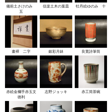
備前土さけのみ
信楽土木の葉皿
牡丹絵ゆのみ 十
五
畫襌 二字
銀彩月鉢
良寛詩筆筒
赤絵金襴手赤玉文
志野ジョッキ
赤工筒茶碗
徳利