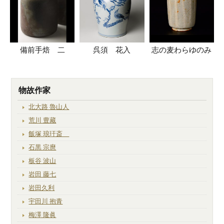
備前手焙 二
呉須 花入
志の麦わらゆのみ
物故作家
北大路 魯山人
荒川 豊藏
飯塚 琅玕斎
石黒 宗麿
板谷 波山
岩田 藤七
岩田久利
宇田川 抱青
梅澤 隆眞