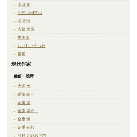
山田 光
三代 山田常山
柳 宗悦
吉賀 大眉
古美術
おいしいうつわ
書画
現代作家
備前・焼締
大桐 大
隠﨑 隆一
金重 巌
金重 晃介
金重 愫
金重 有邦
熊野 九郎右ヱ門