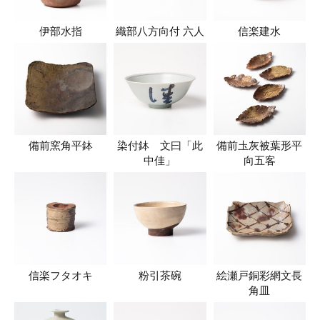
伊部水指
織部八方向付 六人
信楽建水
備前窯角平鉢
染付鉢 文曰「此
備前圡灰被葉形平
中佳」
向五客
信楽フタオキ
粉引茶碗
絵瀬戸銅彩網文長
角皿