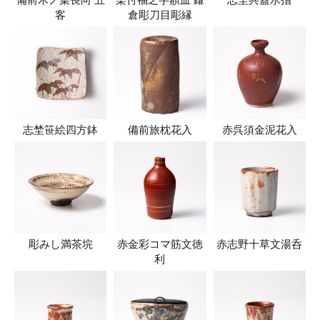
備前木ノ葉長向 五
染付福之字額皿 鎌
志埜共蓋水指
客
倉彫刀目彫縁
志埜笹絵四方鉢
備前旅枕花入
赤呉須金泥花入
彫みし満茶垸
赤金彩コマ筋文徳
赤志野十草文湯呑
利