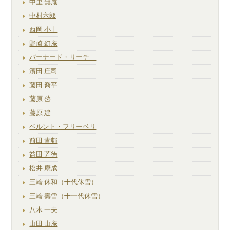
中里 無庵
中村六郎
西岡 小十
野崎 幻庵
バーナード・リーチ
濱田 庄司
藤田 喬平
藤原 啓
藤原 建
ベルント・フリーベリ
前田 青邨
益田 芳徳
松井 康成
三輪 休和（十代休雪）
三輪 壽雪（十一代休雪）
八木 一夫
山田 山庵