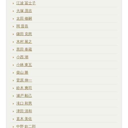
江波 冨士子
大塚 茂吉
太田 修嗣
岡 晋吾
鎌田 克慈
木村 展之
黒田 泰蔵
小西 潮
小林 東五
柴山 勝
菅原 伸一
鈴木 爽司
瀬戸 毅己
滝口 和男
津田 清和
直木 美佐
中野 欽二郎