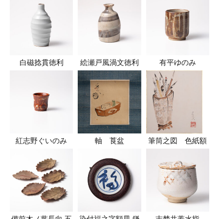
白磁捻貫徳利
絵瀬戸風渦文徳利
有平ゆのみ
紅志野ぐいのみ
軸 莨盆
筆筒之図 色紙額