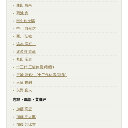
兼田 昌尚
菊池 克
田中佐次郎
中川 自然坊
西川 弘敏
浜本 洋好
波多野 善蔵
丸田 宗彦
十三代 三輪休雪 (和彦)
三輪 龍氣生 (十二代休雪/龍作)
三輪 将嗣
矢野 直人
志野・織部・黄瀬戸
加藤 高宏
加藤 亮太郎
加藤 芳比古