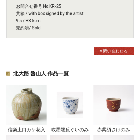
お問合せ番号 No.KR-25
共箱 / with box signed by the artist
9.5 / H8.5cm
売約済/ Sold
問い合わせる
北大路 魯山人 作品一覧
信楽土口カケ花入
吹墨端反ぐいのみ
赤呉須さけのみ