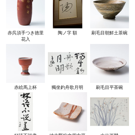
赤呉須手つき徳里
陶ノ字 額
刷毛目朝鮮土茶碗
花入
赤絵馬上杯
獨坐釣舟歌月明
刷毛目平茶碗