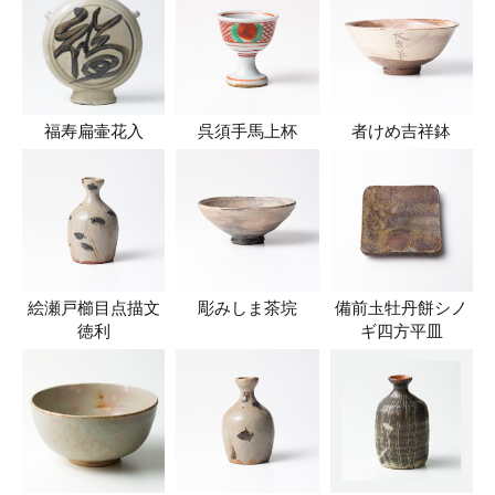
福寿扁壷花入
呉須手馬上杯
者けめ吉祥鉢
絵瀬戸櫛目点描文
彫みしま茶垸
備前圡牡丹餅シノ
徳利
ギ四方平皿