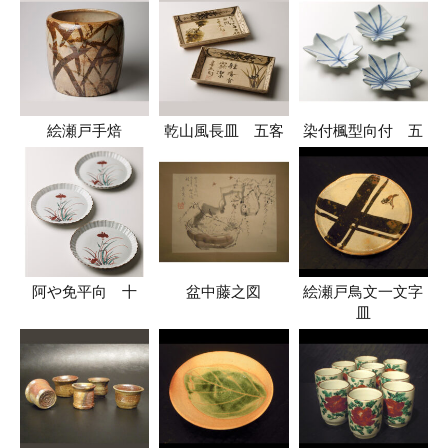
絵瀬戸手焙
乾山風長皿 五客
染付楓型向付 五
阿や免平向 十
盆中藤之図
絵瀬戸鳥文一文字
皿