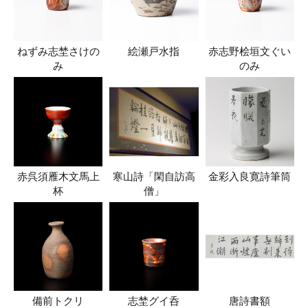
ねずみ志埜さけの
絵瀬戸水指
赤志野桧垣文ぐい
み
のみ
赤呉須雁木文馬上
寒山詩「閑自訪高
金彩入良寛詩筆筒
杯
僧」
備前トクリ
志埜グイ呑
唐詩書額