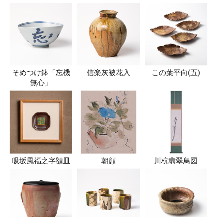
そめつけ鉢「忘機
信楽灰被花入
この葉平向(五)
無心」
吸坂風福之字額皿
朝顔
川杭翡翠鳥図