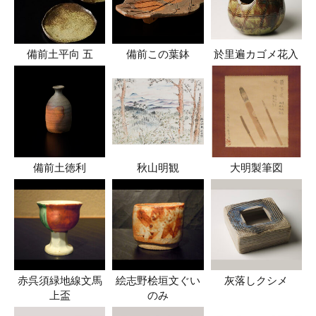
備前土平向 五
備前この葉鉢
於里遍カゴメ花入
備前土徳利
秋山明観
大明製筆図
赤呉須緑地線文馬
絵志野桧垣文ぐい
灰落しクシメ
上盃
のみ