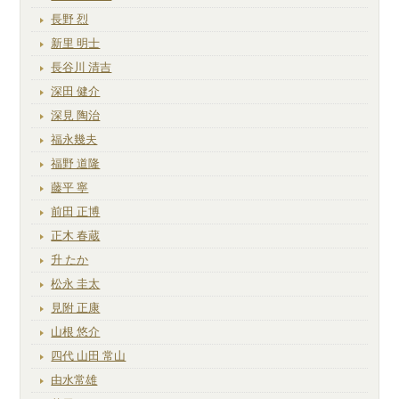
長野 烈
新里 明士
長谷川 清吉
深田 健介
深見 陶治
福永幾夫
福野 道隆
藤平 寧
前田 正博
正木 春蔵
升 たか
松永 圭太
見附 正康
山根 悠介
四代 山田 常山
由水常雄