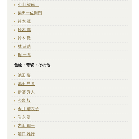
小山 智徳
柴田一佐衛門
鈴木 藏
鈴木 都
鈴木 徹
林 恭助
堀 一郎
色絵・青瓷・その他
池田 巖
池田 晃将
伊藤 秀人
今泉 毅
今井 瑠衣子
岩永 浩
内田 鋼一
浦口 雅行