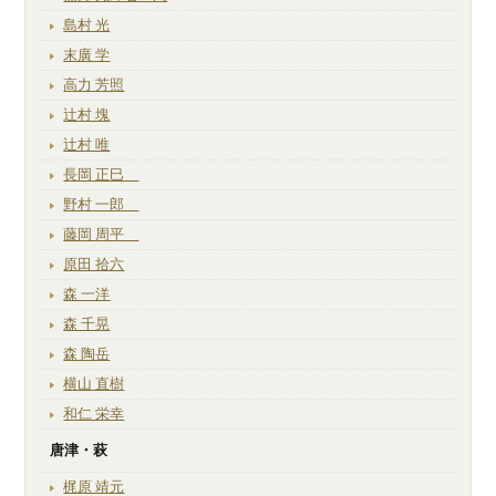
島村 光
末廣 学
高力 芳照
辻村 塊
辻村 唯
長岡 正巳
野村 一郎
藤岡 周平
原田 拾六
森 一洋
森 千晃
森 陶岳
横山 直樹
和仁 栄幸
唐津・萩
梶原 靖元