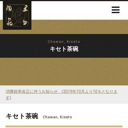
Chawan, Kiseto
キセト茶碗
消費税率改正に伴うお知らせ (2019年10月より10％となりま
す)
キセト茶碗
Chawan, Kiseto