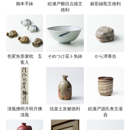
御本手鉢
絵瀬戸櫛目点描文
銀彩線彫文徳利
徳利
色変魚形箸枕 五
そめつけ花ト魚鉢
から津香合
客入
清風拂明月明月拂
信楽土灰被徳利
絵瀬戸源氏巻文湯
清風
呑