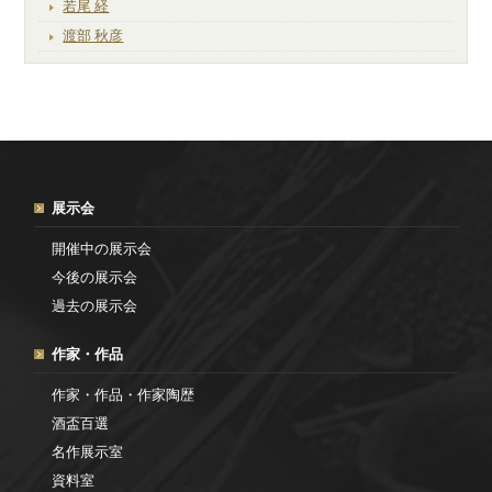
若尾 経
渡部 秋彦
展示会
開催中の展示会
今後の展示会
過去の展示会
作家・作品
作家・作品・作家陶歴
酒盃百選
名作展示室
資料室