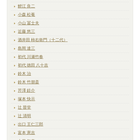
鯉江 良二
小森 松菴
小山 冨士夫
近藤 悠三
酒井田 柿右衛門（十二代）
島岡 達三
初代 川瀬竹春
初代 徳田 八十吉
鈴木 治
鈴木 竹朋斎
芹澤 銈介
塚本 快示
辻 晉堂
辻 清明
出口 王仁三郎
富本 憲吉