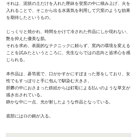
それは、泥状の土だけを入れた匣鉢を登窯の中に積み上げ、火を
入れることで、そこから出る水蒸気を利用して穴窯のような効果
を期待したというもの。
じっくりと焼かれ、時間をかけて冷された作品にしか現れない、
艶を抑えた優美な肌。
それを求め、表面的なテクニックに頼らず、窯内の環境を変える
ことを試みたというところに、先生ならではの志向と追求心を感
じられる。
本作品は、碁笥底で、口がかすかにすぼまった形をしており、女
性でもすっぽりと手に包んで馴染む大きさ。
胆礬の中におさまった鉄絵からは釘彫による払いのような草文が
描き出されている。
静かな中に一点、光が射したような作品となっている。
底部にはロの銘が入る。