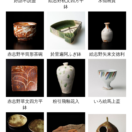
好語不説盡
絵志野杭文四方平
水仙画賛
鉢
赤志野半筒形茶碗
於里遍阿ふぎ鉢
絵志野矢来文徳利
赤志野草文四方平
粉引飛釉花入
いろ絵馬上盃
鉢