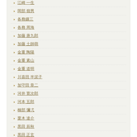
江崎 一生
岡部 嶺男
各務鑛三
各務 周海
加藤 唐九郎
加藤 土師萌
金重 陶陽
金重 素山
金重 道明
川喜田 半泥子
加守田 章二
河井 寛次郎
河本 五郎
楠部 彌弌
栗木 達介
黒田 辰秋
黒田 正玄