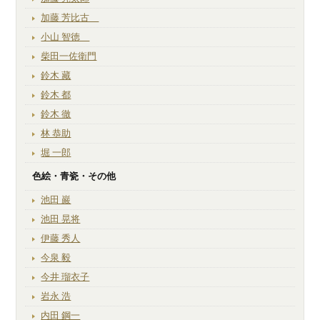
加藤 芳比古
小山 智徳
柴田一佐衛門
鈴木 藏
鈴木 都
鈴木 徹
林 恭助
堀 一郎
色絵・青瓷・その他
池田 巖
池田 晃将
伊藤 秀人
今泉 毅
今井 瑠衣子
岩永 浩
内田 鋼一