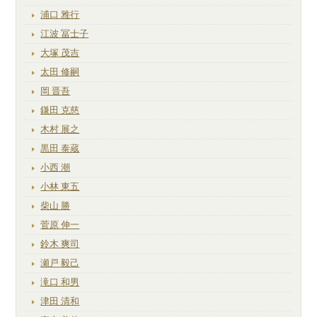
浦口 雅行
江波 冨士子
大塚 茂吉
太田 修嗣
岡 晋吾
鎌田 克慈
木村 展之
黒田 泰蔵
小西 潮
小林 東五
柴山 勝
菅原 伸一
鈴木 爽司
瀬戸 毅己
滝口 和男
津田 清和