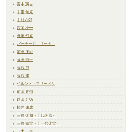
富本 憲吉
中里 無庵
中村六郎
西岡 小十
野崎 幻庵
バーナード・リーチ
濱田 庄司
藤田 喬平
藤原 啓
藤原 建
ベルント・フリーベリ
前田 青邨
益田 芳徳
松井 康成
三輪 休和（十代休雪）
三輪 壽雪（十一代休雪）
八木 一夫