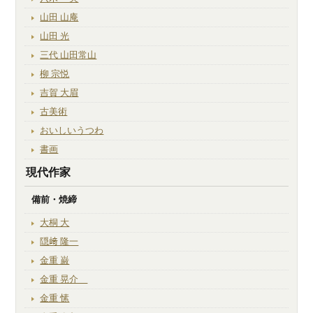
山田 山庵
山田 光
三代 山田常山
柳 宗悦
吉賀 大眉
古美術
おいしいうつわ
書画
現代作家
備前・焼締
大桐 大
隠﨑 隆一
金重 巌
金重 晃介
金重 愫