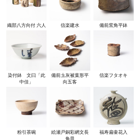
織部八方向付 六人
信楽建水
備前窯角平鉢
染付鉢 文曰「此
備前圡灰被葉形平
信楽フタオキ
中佳」
向五客
粉引茶碗
絵瀬戸銅彩網文長
福寿扁壷花入
角皿