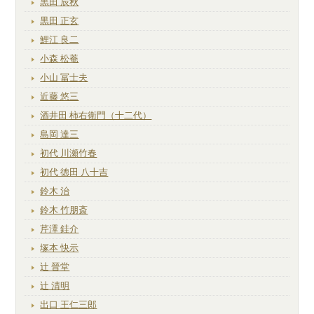
黒田 辰秋
黒田 正玄
鯉江 良二
小森 松菴
小山 冨士夫
近藤 悠三
酒井田 柿右衛門（十二代）
島岡 達三
初代 川瀬竹春
初代 徳田 八十吉
鈴木 治
鈴木 竹朋斎
芹澤 銈介
塚本 快示
辻 晉堂
辻 清明
出口 王仁三郎