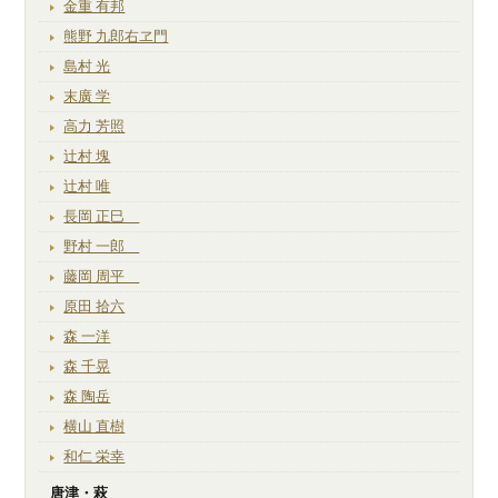
金重 有邦
熊野 九郎右ヱ門
島村 光
末廣 学
高力 芳照
辻村 塊
辻村 唯
長岡 正巳
野村 一郎
藤岡 周平
原田 拾六
森 一洋
森 千晃
森 陶岳
横山 直樹
和仁 栄幸
唐津・萩