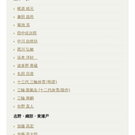
梶原 靖元
兼田 昌尚
菊池 克
田中佐次郎
中川 自然坊
西川 弘敏
浜本 洋好
波多野 善蔵
丸田 宗彦
十三代 三輪休雪 (和彦)
三輪 龍氣生 (十二代休雪/龍作)
三輪 将嗣
矢野 直人
志野・織部・黄瀬戸
加藤 高宏
加藤 亮太郎