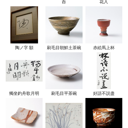
呑
花入
陶ノ字 額
刷毛目朝鮮土茶碗
赤絵馬上杯
獨坐釣舟歌月明
刷毛目平茶碗
好語不説盡