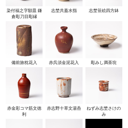
染付福之字額皿 鎌
志埜共蓋水指
志埜笹絵四方鉢
倉彫刀目彫縁
備前旅枕花入
赤呉須金泥花入
彫みし満茶垸
赤金彩コマ筋文徳
赤志野十草文湯呑
ねずみ志埜さけの
利
み