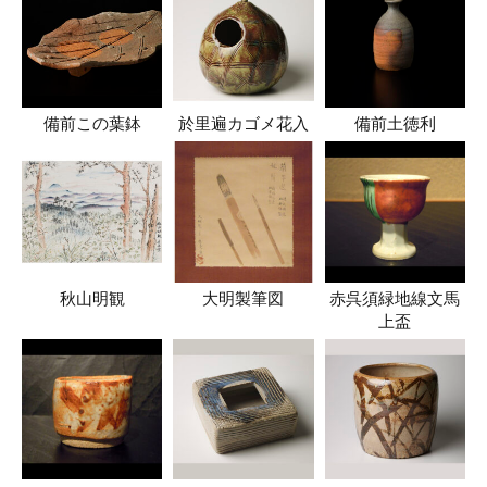
備前この葉鉢
於里遍カゴメ花入
備前土徳利
秋山明観
大明製筆図
赤呉須緑地線文馬
上盃