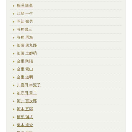
梅澤 隆眞
江崎 一生
岡部 嶺男
各務鑛三
各務 周海
加藤 唐九郎
加藤 土師萌
金重 陶陽
金重 素山
金重 道明
川喜田 半泥子
加守田 章二
河井 寛次郎
河本 五郎
楠部 彌弌
栗木 達介