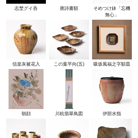
志埜グイ呑
唐詩書額
そめつけ鉢「忘機
無心」
信楽灰被花入
この葉平向(五)
吸坂風福之字額皿
朝顔
川杭翡翠鳥図
伊部水指