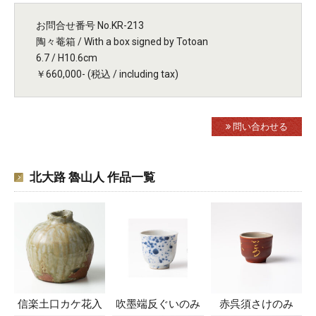
お問合せ番号 No.KR-213
陶々菴箱 / With a box signed by Totoan
6.7 / H10.6cm
￥660,000- (税込 / including tax)
問い合わせる
北大路 魯山人 作品一覧
信楽土口カケ花入
吹墨端反ぐいのみ
赤呉須さけのみ