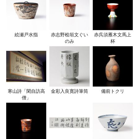
絵瀬戸水指
赤志野桧垣文ぐい
赤呉須雁木文馬上
のみ
杯
寒山詩「閑自訪高
金彩入良寛詩筆筒
備前トクリ
僧」