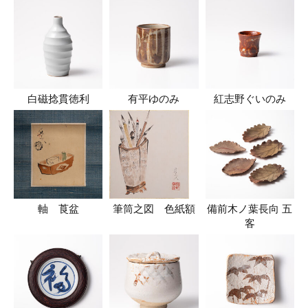
白磁捻貫徳利
有平ゆのみ
紅志野ぐいのみ
軸 莨盆
筆筒之図 色紙額
備前木ノ葉長向 五
客