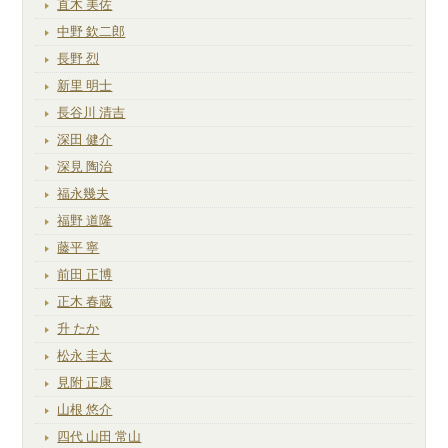
直木 美佐
中野 欽二郎
長野 烈
新里 明士
長谷川 清吉
深田 健介
深見 陶治
福永幾夫
福野 道隆
藤平 寧
前田 正博
正木 春蔵
升 たか
松永 圭太
見附 正康
山根 悠介
四代 山田 常山