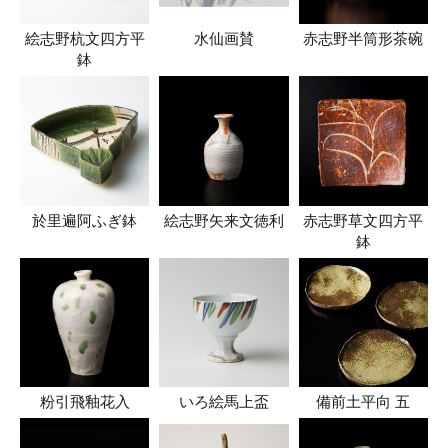
絵志野杭文四方平
水仙画賛
赤志野半筒形茶碗
鉢
於里遍阿ふぎ鉢
絵志野矢来文徳利
赤志野草文四方平
鉢
粉引飛釉花入
いろ絵馬上盃
備前土平向 五