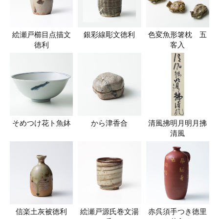
絵瀬戸櫛目点描文
銀彩線彫文徳利
色変魚形箸枕 五
徳利
客入
そめつけ花ト魚鉢
から津香合
清風拂明月明月拂
清風
信楽土灰被徳利
絵瀬戸源氏巻文湯
赤呉須手つき徳里