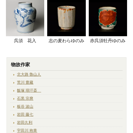
呉須 花入
志の麦わらゆのみ
赤呉須牡丹ゆのみ
物故作家
北大路 魯山人
荒川 豊藏
飯塚 琅玕斎
石黒 宗麿
板谷 波山
岩田 藤七
岩田久利
宇田川 抱青