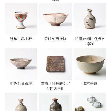
呉須手馬上杯
者けめ吉祥鉢
絵瀬戸櫛目点描文
徳利
彫みしま茶垸
備前圡牡丹餅シノ
御本手鉢
ギ四方平皿