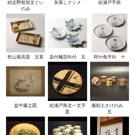
絵志野桧垣文ぐい
灰落しクシメ
絵瀬戸手焙
のみ
乾山風長皿 五客
染付楓型向付 五
阿や免平向 十
盆中藤之図
絵瀬戸鳥文一文字
備前土さけのみ
皿
五