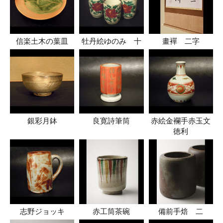
信楽土木の葉皿
牡丹絵ゆのみ 十
畫襌 二字
銀彩月鉢
良寛詩筆筒
赤絵金襴手赤玉文
徳利
志野ジョッキ
赤工筒茶碗
備前手焙 二