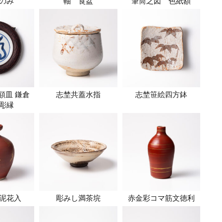
のみ
軸 莨盆
筆筒之図 色紙額
額皿 鎌倉
志埜共蓋水指
志埜笹絵四方鉢
彫縁
泥花入
彫みし満茶垸
赤金彩コマ筋文徳利