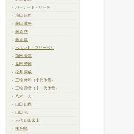
バーナード・リーチ
濱田 庄司
藤田 喬平
藤原 啓
藤原 建
ベルント・フリーベリ
前田 青邨
益田 芳徳
松井 康成
三輪 休和（十代休雪）
三輪 壽雪（十一代休雪）
八木 一夫
山田 山庵
山田 光
三代 山田常山
柳 宗悦