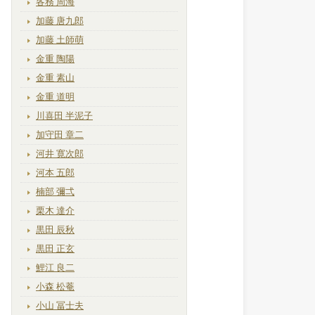
各務 周海
加藤 唐九郎
加藤 土師萌
金重 陶陽
金重 素山
金重 道明
川喜田 半泥子
加守田 章二
河井 寛次郎
河本 五郎
楠部 彌弌
栗木 達介
黒田 辰秋
黒田 正玄
鯉江 良二
小森 松菴
小山 冨士夫