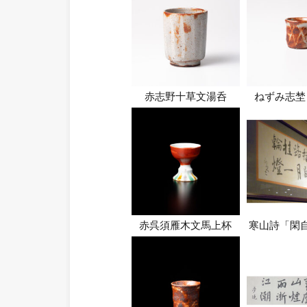
赤志野十草文湯呑
ねずみ志埜
赤呉須雁木文馬上杯
寒山詩「閑