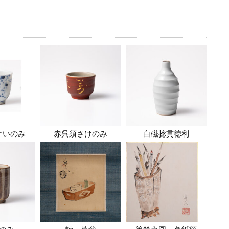
ぐいのみ
赤呉須さけのみ
白磁捻貫徳利