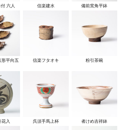
付 六人
信楽建水
備前窯角平鉢
葉形平向五
信楽フタオキ
粉引茶碗
壷花入
呉須手馬上杯
者けめ吉祥鉢