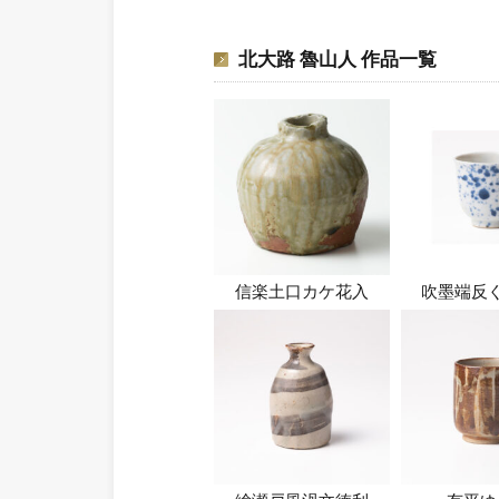
北大路 魯山人 作品一覧
信楽土口カケ花入
吹墨端反