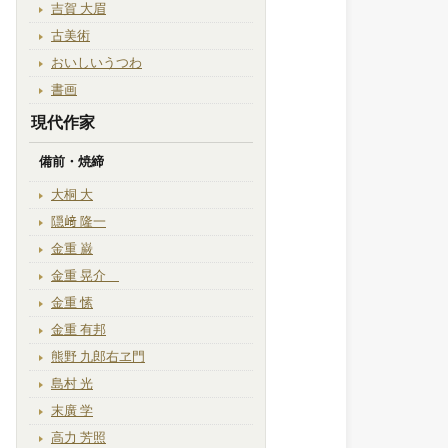
吉賀 大眉
古美術
おいしいうつわ
書画
現代作家
備前・焼締
大桐 大
隠﨑 隆一
金重 巌
金重 晃介
金重 愫
金重 有邦
熊野 九郎右ヱ門
島村 光
末廣 学
高力 芳照