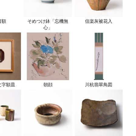
書額
そめつけ鉢「忘機無
信楽灰被花入
心」
之字額皿
朝顔
川杭翡翠鳥図