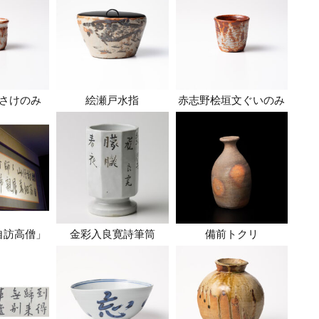
さけのみ
絵瀬戸水指
赤志野桧垣文ぐいのみ
自訪高僧」
金彩入良寛詩筆筒
備前トクリ