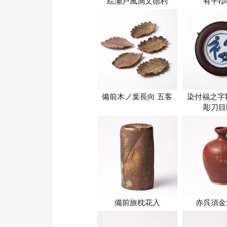
絵瀬戸風渦文徳利
有平ゆ
備前木ノ葉長向 五客
染付福之字
彫刀目
備前旅枕花入
赤呉須金