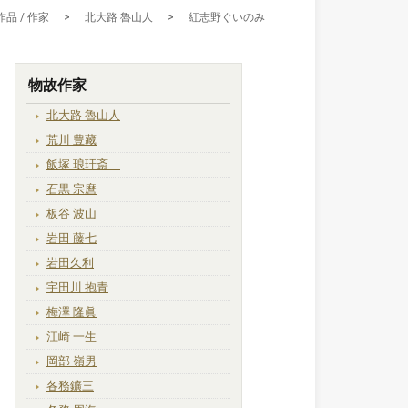
作品 / 作家
>
北大路 魯山人
>
紅志野ぐいのみ
物故作家
北大路 魯山人
荒川 豊藏
飯塚 琅玕斎
石黒 宗麿
板谷 波山
岩田 藤七
岩田久利
宇田川 抱青
梅澤 隆眞
江崎 一生
岡部 嶺男
各務鑛三