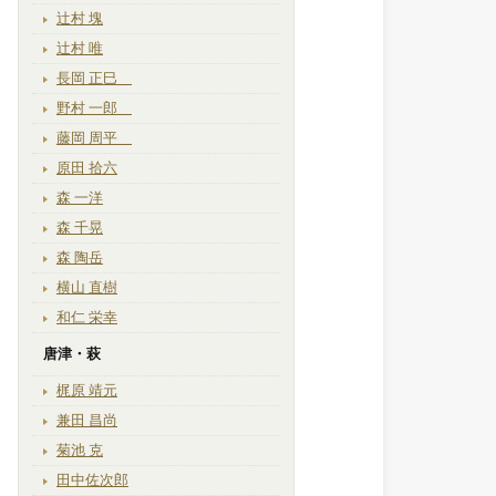
辻村 塊
辻村 唯
長岡 正巳
野村 一郎
藤岡 周平
原田 拾六
森 一洋
森 千晃
森 陶岳
横山 直樹
和仁 栄幸
唐津・萩
梶原 靖元
兼田 昌尚
菊池 克
田中佐次郎