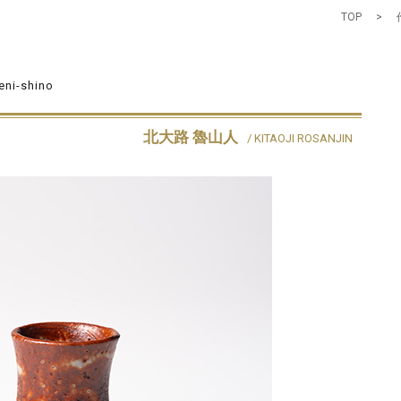
TOP
>
eni-shino
北大路 魯山人
/ KITAOJI ROSANJIN