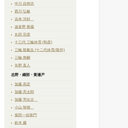
中川 自然坊
西川 弘敏
浜本 洋好
波多野 善蔵
丸田 宗彦
十三代 三輪休雪 (和彦)
三輪 龍氣生 (十二代休雪/龍作)
三輪 将嗣
矢野 直人
志野・織部・黄瀬戸
加藤 高宏
加藤 亮太郎
加藤 芳比古
小山 智徳
柴田一佐衛門
鈴木 藏