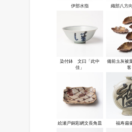
伊部水指
織部八方向
染付鉢 文曰「此中
備前圡灰被
佳」
客
絵瀬戸銅彩網文長角皿
福寿扁