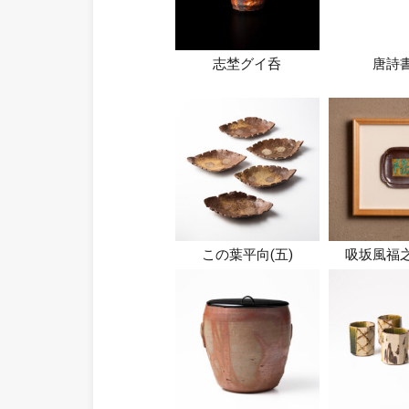
志埜グイ呑
唐詩
この葉平向(五)
吸坂風福