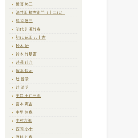
近藤 悠三
酒井田 柿右衛門（十二代）
島岡 達三
初代 川瀬竹春
初代 徳田 八十吉
鈴木 治
鈴木 竹朋斎
芹澤 銈介
塚本 快示
辻 晉堂
辻 清明
出口 王仁三郎
富本 憲吉
中里 無庵
中村六郎
西岡 小十
野崎 幻庵