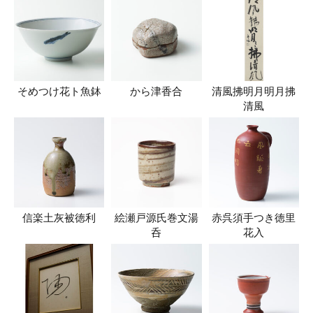
そめつけ花ト魚鉢
から津香合
清風拂明月明月拂
清風
信楽土灰被徳利
絵瀬戸源氏巻文湯
赤呉須手つき徳里
呑
花入