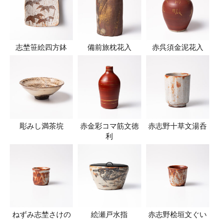
志埜笹絵四方鉢
備前旅枕花入
赤呉須金泥花入
彫みし満茶垸
赤金彩コマ筋文徳
赤志野十草文湯呑
利
ねずみ志埜さけの
絵瀬戸水指
赤志野桧垣文ぐい