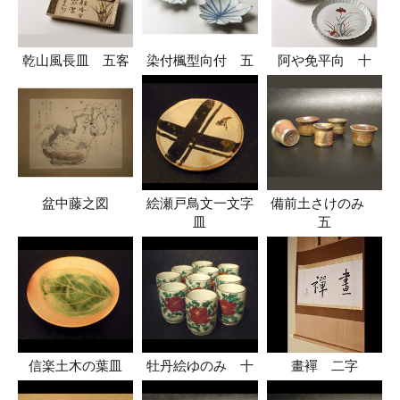
乾山風長皿 五客
染付楓型向付 五
阿や免平向 十
盆中藤之図
絵瀬戸鳥文一文字
備前土さけのみ
皿
五
信楽土木の葉皿
牡丹絵ゆのみ 十
畫襌 二字