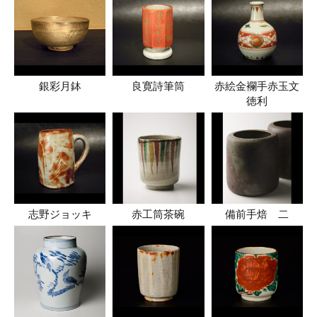
銀彩月鉢
良寛詩筆筒
赤絵金襴手赤玉文
徳利
志野ジョッキ
赤工筒茶碗
備前手焙 二