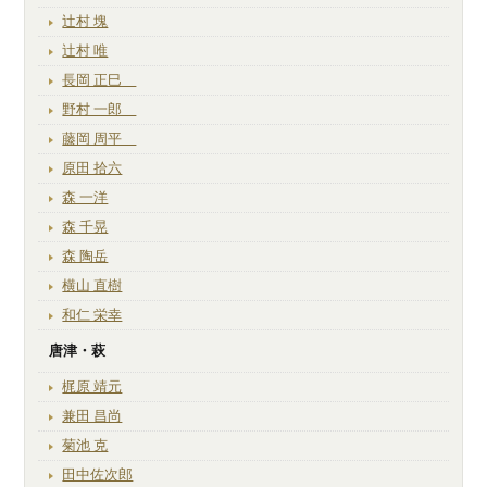
辻村 塊
辻村 唯
長岡 正巳
野村 一郎
藤岡 周平
原田 拾六
森 一洋
森 千晃
森 陶岳
横山 直樹
和仁 栄幸
唐津・萩
梶原 靖元
兼田 昌尚
菊池 克
田中佐次郎