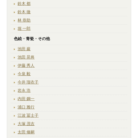
鈴木 都
鈴木 徹
林 恭助
堀 一郎
色絵・青瓷・その他
池田 巖
池田 晃将
伊藤 秀人
今泉 毅
今井 瑠衣子
岩永 浩
内田 鋼一
浦口 雅行
江波 冨士子
大塚 茂吉
太田 修嗣