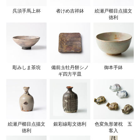
呉須手馬上杯
者けめ吉祥鉢
絵瀬戸櫛目点描文
徳利
彫みしま茶垸
備前圡牡丹餅シノ
御本手鉢
ギ四方平皿
絵瀬戸櫛目点描文
銀彩線彫文徳利
色変魚形箸枕 五
徳利
客入