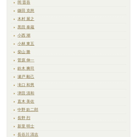
岡 晋吾
鎌田 克慈
木村 展之
黒田 泰蔵
小西 潮
小林 東五
柴山 勝
菅原 伸一
鈴木 爽司
瀬戸 毅己
滝口 和男
津田 清和
直木 美佐
中野 欽二郎
長野 烈
新里 明士
長谷川 清吉