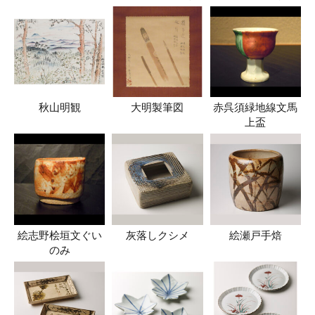
秋山明観
大明製筆図
赤呉須緑地線文馬
上盃
絵志野桧垣文ぐい
灰落しクシメ
絵瀬戸手焙
のみ