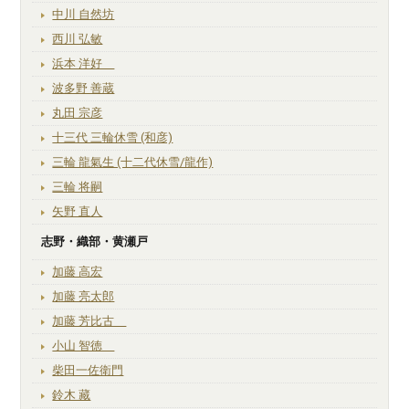
中川 自然坊
西川 弘敏
浜本 洋好
波多野 善蔵
丸田 宗彦
十三代 三輪休雪 (和彦)
三輪 龍氣生 (十二代休雪/龍作)
三輪 将嗣
矢野 直人
志野・織部・黄瀬戸
加藤 高宏
加藤 亮太郎
加藤 芳比古
小山 智徳
柴田一佐衛門
鈴木 藏