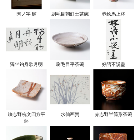
陶ノ字 額
刷毛目朝鮮土茶碗
赤絵馬上杯
獨坐釣舟歌月明
刷毛目平茶碗
好語不説盡
絵志野杭文四方平
水仙画賛
赤志野半筒形茶碗
鉢