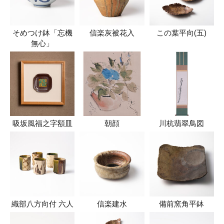
そめつけ鉢「忘機
信楽灰被花入
この葉平向(五)
無心」
吸坂風福之字額皿
朝顔
川杭翡翠鳥図
織部八方向付 六人
信楽建水
備前窯角平鉢