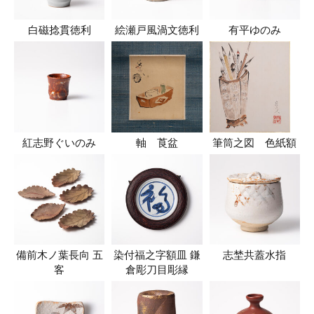
白磁捻貫徳利
絵瀬戸風渦文徳利
有平ゆのみ
紅志野ぐいのみ
軸 莨盆
筆筒之図 色紙額
備前木ノ葉長向 五
染付福之字額皿 鎌
志埜共蓋水指
客
倉彫刀目彫縁