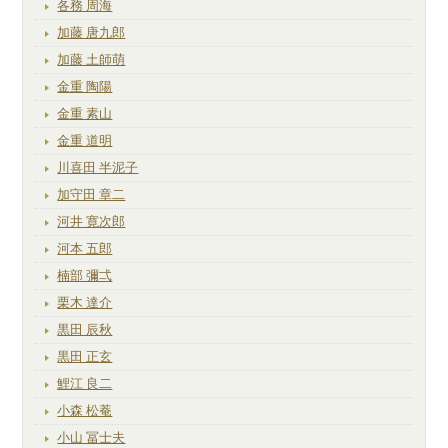
各務 周海
加藤 唐九郎
加藤 土師萌
金重 陶陽
金重 素山
金重 道明
川喜田 半泥子
加守田 章二
河井 寛次郎
河本 五郎
楠部 彌弌
栗木 達介
黒田 辰秋
黒田 正玄
鯉江 良二
小森 松菴
小山 冨士夫