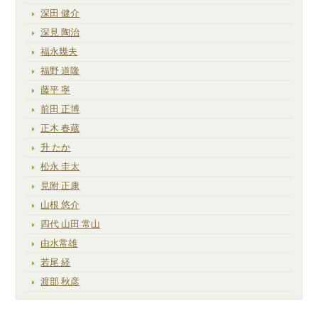
深田 健介
深見 陶治
福永幾夫
福野 道隆
藤平 寧
前田 正博
正木 春蔵
升 たか
松永 圭太
見附 正康
山根 悠介
四代 山田 常山
由水常雄
若尾 経
渡部 秋彦