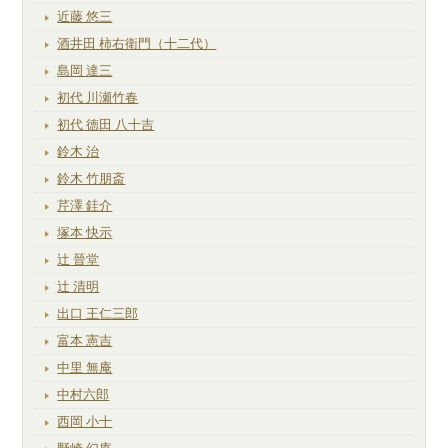
近藤 悠三
酒井田 柿右衛門（十二代）
島岡 達三
初代 川瀬竹春
初代 徳田 八十吉
鈴木 治
鈴木 竹朋斎
芹澤 銈介
塚本 快示
辻 晉堂
辻 清明
出口 王仁三郎
富本 憲吉
中里 無庵
中村六郎
西岡 小十