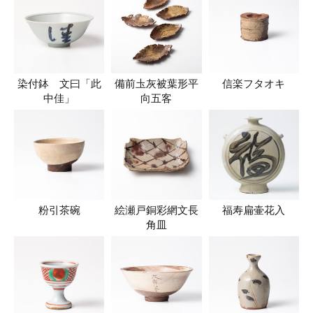
染付鉢 文曰「此
備前圡灰被葉形平
信楽フタオキ
中佳」
向五客
粉引茶碗
絵瀬戸銅彩網文長
福寿扁壷花入
角皿