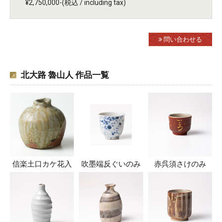
¥2,750,000-(税込 / including tax)
問い合わせる
北大路 魯山人 作品一覧
信楽土口カケ花入
吹墨端反ぐいのみ
赤呉須さけのみ