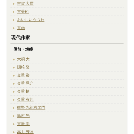
吉賀 大眉
古美術
おいしいうつわ
書画
現代作家
備前・焼締
大桐 大
隠﨑 隆一
金重 巌
金重 晃介
金重 愫
金重 有邦
熊野 九郎右ヱ門
島村 光
末廣 学
高力 芳照