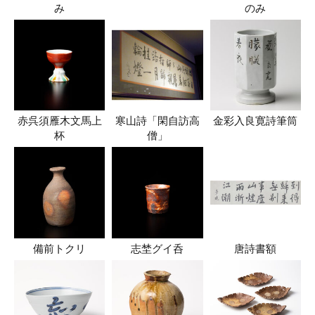
み
のみ
赤呉須雁木文馬上
寒山詩「閑自訪高
金彩入良寛詩筆筒
杯
僧」
備前トクリ
志埜グイ呑
唐詩書額