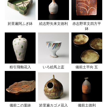
於里遍阿ふぎ鉢
絵志野矢来文徳利
赤志野草文四方平
鉢
粉引飛釉花入
いろ絵馬上盃
備前土平向 五
備前この葉鉢
於里遍カゴメ花入
備前土徳利