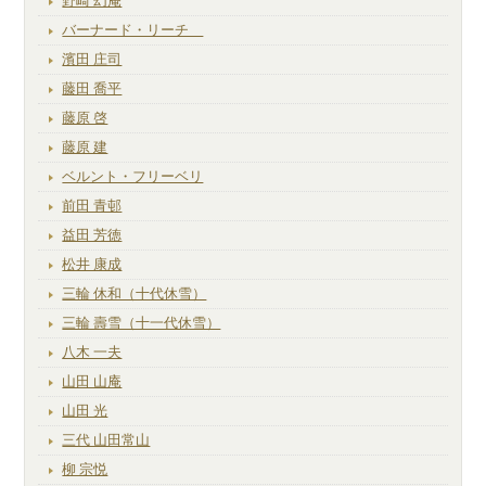
野崎 幻庵
バーナード・リーチ
濱田 庄司
藤田 喬平
藤原 啓
藤原 建
ベルント・フリーベリ
前田 青邨
益田 芳徳
松井 康成
三輪 休和（十代休雪）
三輪 壽雪（十一代休雪）
八木 一夫
山田 山庵
山田 光
三代 山田常山
柳 宗悦