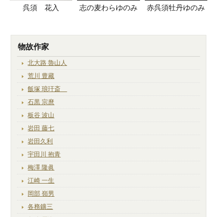
呉須 花入
志の麦わらゆのみ
赤呉須牡丹ゆのみ
物故作家
北大路 魯山人
荒川 豊藏
飯塚 琅玕斎
石黒 宗麿
板谷 波山
岩田 藤七
岩田久利
宇田川 抱青
梅澤 隆眞
江崎 一生
岡部 嶺男
各務鑛三