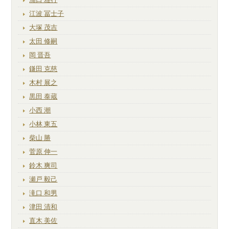
江波 冨士子
大塚 茂吉
太田 修嗣
岡 晋吾
鎌田 克慈
木村 展之
黒田 泰蔵
小西 潮
小林 東五
柴山 勝
菅原 伸一
鈴木 爽司
瀬戸 毅己
滝口 和男
津田 清和
直木 美佐