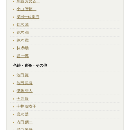
加藤 芳比古
小山 智徳
柴田一佐衛門
鈴木 藏
鈴木 都
鈴木 徹
林 恭助
堀 一郎
色絵・青瓷・その他
池田 巖
池田 晃将
伊藤 秀人
今泉 毅
今井 瑠衣子
岩永 浩
内田 鋼一
浦口 雅行