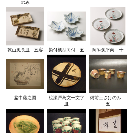
のみ
乾山風長皿 五客
染付楓型向付 五
阿や免平向 十
盆中藤之図
絵瀬戸鳥文一文字
備前土さけのみ
皿
五