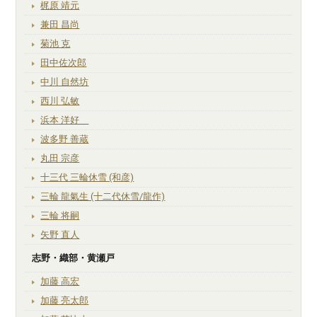
梶原 靖元
兼田 昌尚
菊池 克
田中佐次郎
中川 自然坊
西川 弘敏
浜本 洋好
波多野 善蔵
丸田 宗彦
十三代 三輪休雪 (和彦)
三輪 龍氣生 (十二代休雪/龍作)
三輪 将嗣
矢野 直人
志野・織部・黄瀬戸
加藤 高宏
加藤 亮太郎