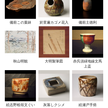
備前この葉鉢
於里遍カゴメ花入
備前土徳利
秋山明観
大明製筆図
赤呉須緑地線文馬
上盃
絵志野桧垣文ぐい
灰落しクシメ
絵瀬戸手焙