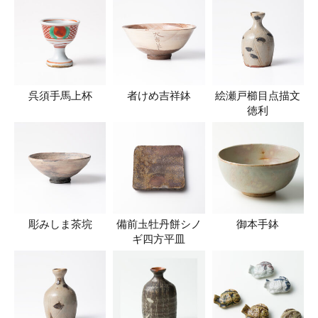
呉須手馬上杯
者けめ吉祥鉢
絵瀬戸櫛目点描文
徳利
彫みしま茶垸
備前圡牡丹餅シノ
御本手鉢
ギ四方平皿