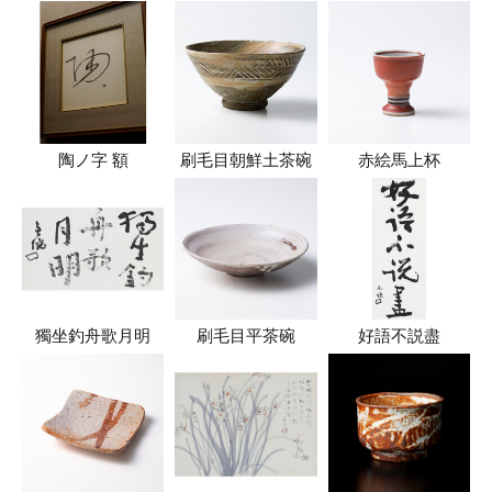
陶ノ字 額
刷毛目朝鮮土茶碗
赤絵馬上杯
獨坐釣舟歌月明
刷毛目平茶碗
好語不説盡