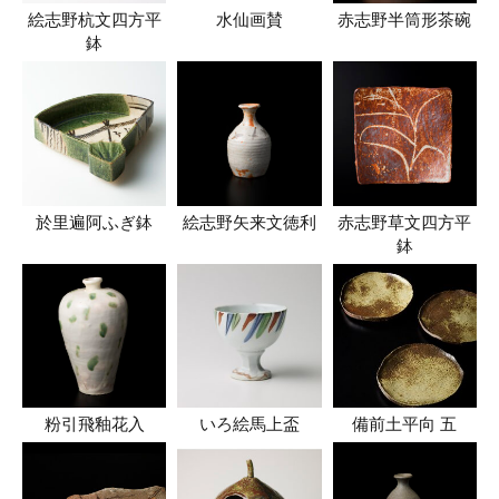
絵志野杭文四方平
水仙画賛
赤志野半筒形茶碗
鉢
於里遍阿ふぎ鉢
絵志野矢来文徳利
赤志野草文四方平
鉢
粉引飛釉花入
いろ絵馬上盃
備前土平向 五