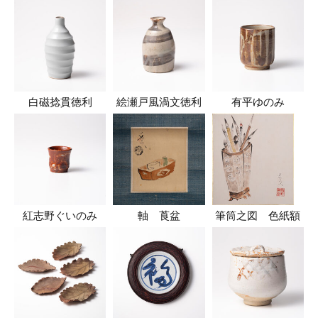
白磁捻貫徳利
絵瀬戸風渦文徳利
有平ゆのみ
紅志野ぐいのみ
軸 莨盆
筆筒之図 色紙額