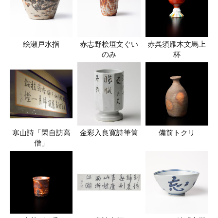
絵瀬戸水指
赤志野桧垣文ぐい
赤呉須雁木文馬上
のみ
杯
寒山詩「閑自訪高
金彩入良寛詩筆筒
備前トクリ
僧」