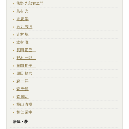
熊野 九郎右ヱ門
島村 光
末廣 学
高力 芳照
辻村 塊
辻村 唯
長岡 正巳
野村 一郎
藤岡 周平
原田 拾六
森 一洋
森 千晃
森 陶岳
横山 直樹
和仁 栄幸
唐津・萩