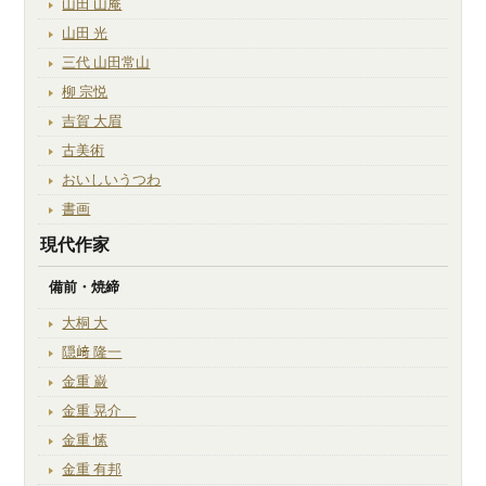
山田 山庵
山田 光
三代 山田常山
柳 宗悦
吉賀 大眉
古美術
おいしいうつわ
書画
現代作家
備前・焼締
大桐 大
隠﨑 隆一
金重 巌
金重 晃介
金重 愫
金重 有邦