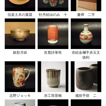
信楽土木の葉皿
牡丹絵ゆのみ 十
畫襌 二字
銀彩月鉢
良寛詩筆筒
赤絵金襴手赤玉文
徳利
志野ジョッキ
赤工筒茶碗
備前手焙 二