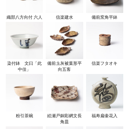
織部八方向付 六人
信楽建水
備前窯角平鉢
染付鉢 文曰「此
備前圡灰被葉形平
信楽フタオキ
中佳」
向五客
粉引茶碗
絵瀬戸銅彩網文長
福寿扁壷花入
角皿