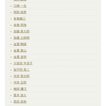
江崎 一生
岡部 嶺男
各務鑛三
各務 周海
加藤 唐九郎
加藤 土師萌
金重 陶陽
金重 素山
金重 道明
川喜田 半泥子
加守田 章二
河井 寛次郎
河本 五郎
楠部 彌弌
栗木 達介
黒田 辰秋