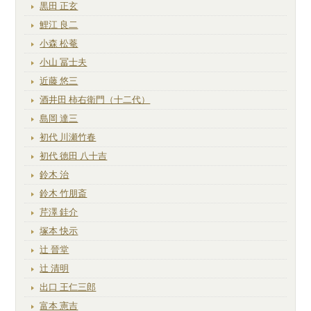
黒田 正玄
鯉江 良二
小森 松菴
小山 冨士夫
近藤 悠三
酒井田 柿右衛門（十二代）
島岡 達三
初代 川瀬竹春
初代 徳田 八十吉
鈴木 治
鈴木 竹朋斎
芹澤 銈介
塚本 快示
辻 晉堂
辻 清明
出口 王仁三郎
富本 憲吉