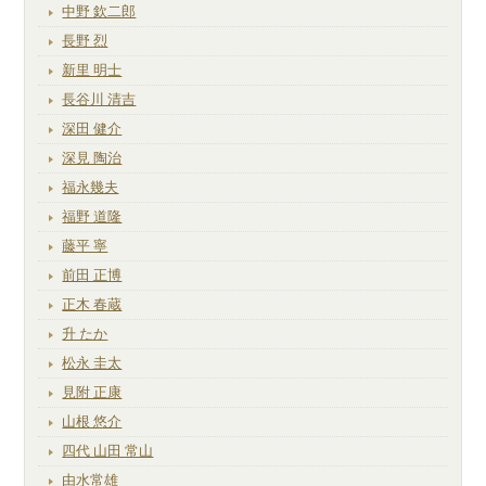
中野 欽二郎
長野 烈
新里 明士
長谷川 清吉
深田 健介
深見 陶治
福永幾夫
福野 道隆
藤平 寧
前田 正博
正木 春蔵
升 たか
松永 圭太
見附 正康
山根 悠介
四代 山田 常山
由水常雄