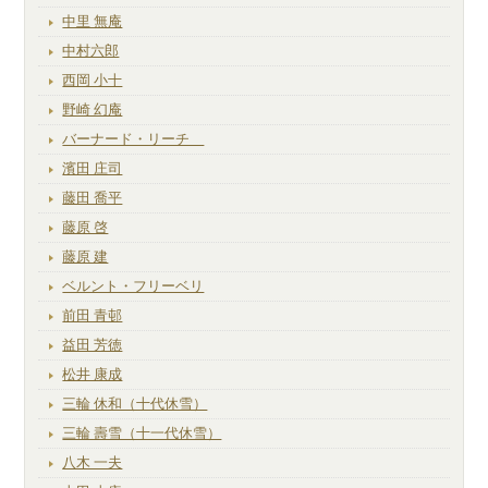
中里 無庵
中村六郎
西岡 小十
野崎 幻庵
バーナード・リーチ
濱田 庄司
藤田 喬平
藤原 啓
藤原 建
ベルント・フリーベリ
前田 青邨
益田 芳徳
松井 康成
三輪 休和（十代休雪）
三輪 壽雪（十一代休雪）
八木 一夫