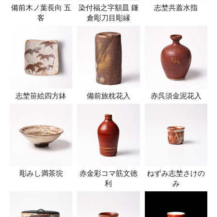
備前木ノ葉長向 五
染付福之字額皿 鎌
志埜共蓋水指
客
倉彫刀目彫縁
志埜笹絵四方鉢
備前旅枕花入
赤呉須金泥花入
彫みし満茶垸
赤金彩コマ筋文徳
ねずみ志埜さけの
利
み