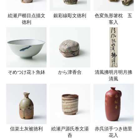
絵瀬戸櫛目点描文
銀彩線彫文徳利
色変魚形箸枕 五
徳利
客入
そめつけ花ト魚鉢
から津香合
清風拂明月明月拂
清風
信楽土灰被徳利
絵瀬戸源氏巻文湯
赤呉須手つき徳里
呑
花入