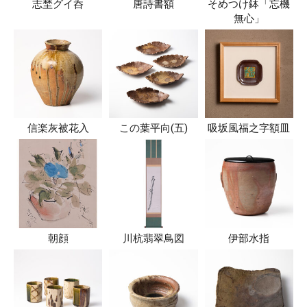
志埜グイ呑
唐詩書額
そめつけ鉢「忘機
無心」
信楽灰被花入
この葉平向(五)
吸坂風福之字額皿
朝顔
川杭翡翠鳥図
伊部水指