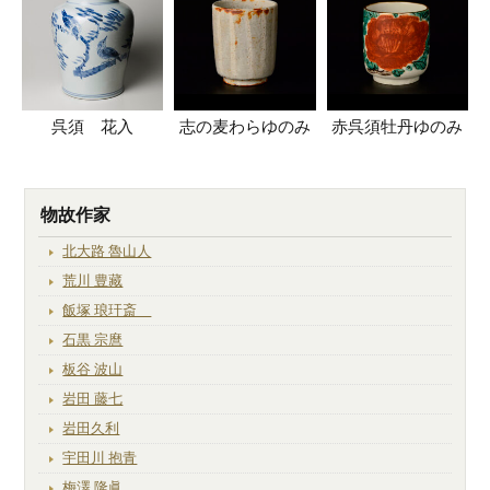
呉須 花入
志の麦わらゆのみ
赤呉須牡丹ゆのみ
物故作家
北大路 魯山人
荒川 豊藏
飯塚 琅玕斎
石黒 宗麿
板谷 波山
岩田 藤七
岩田久利
宇田川 抱青
梅澤 隆眞