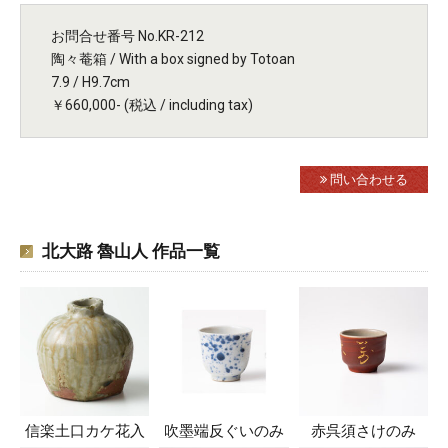
お問合せ番号 No.KR-212
陶々菴箱 / With a box signed by Totoan
7.9 / H9.7cm
￥660,000- (税込 / including tax)
問い合わせる
北大路 魯山人 作品一覧
信楽土口カケ花入
吹墨端反ぐいのみ
赤呉須さけのみ