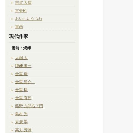
吉賀 大眉
古美術
おいしいうつわ
書画
現代作家
備前・焼締
大桐 大
隠﨑 隆一
金重 巌
金重 晃介
金重 愫
金重 有邦
熊野 九郎右ヱ門
島村 光
末廣 学
高力 芳照