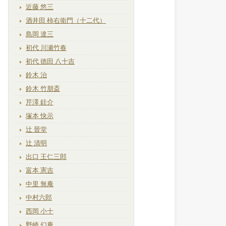
近藤 悠三
酒井田 柿右衛門（十二代）
島岡 達三
初代 川瀬竹春
初代 徳田 八十吉
鈴木 治
鈴木 竹朋斎
芹澤 銈介
塚本 快示
辻 晉堂
辻 清明
出口 王仁三郎
富本 憲吉
中里 無庵
中村六郎
西岡 小十
野崎 幻庵