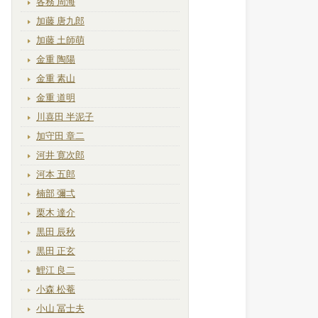
各務 周海
加藤 唐九郎
加藤 土師萌
金重 陶陽
金重 素山
金重 道明
川喜田 半泥子
加守田 章二
河井 寛次郎
河本 五郎
楠部 彌弌
栗木 達介
黒田 辰秋
黒田 正玄
鯉江 良二
小森 松菴
小山 冨士夫