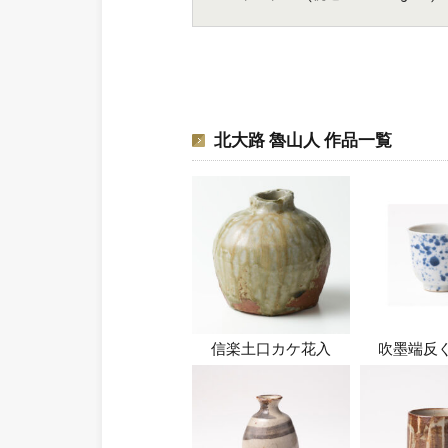
北大路 魯山人 作品一覧
信楽土口カケ花入
吹墨端反