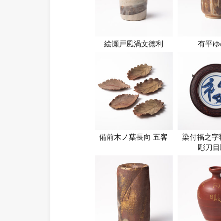
絵瀬戸風渦文徳利
有平ゆ
備前木ノ葉長向 五客
染付福之字
彫刀目