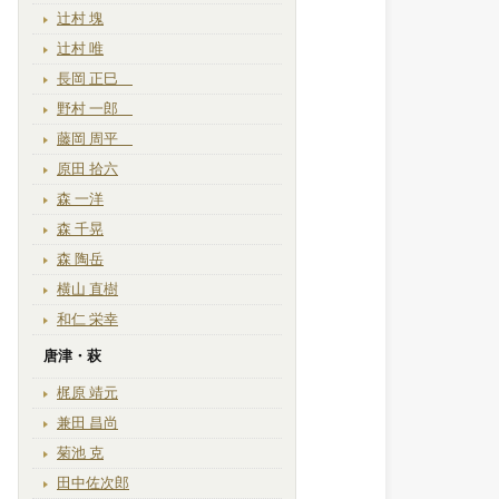
辻村 塊
辻村 唯
長岡 正巳
野村 一郎
藤岡 周平
原田 拾六
森 一洋
森 千晃
森 陶岳
横山 直樹
和仁 栄幸
唐津・萩
梶原 靖元
兼田 昌尚
菊池 克
田中佐次郎