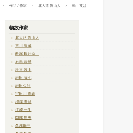
>
作品 / 作家
>
北大路 魯山人
>
軸 莨盆
物故作家
北大路 魯山人
荒川 豊藏
飯塚 琅玕斎
石黒 宗麿
板谷 波山
岩田 藤七
岩田久利
宇田川 抱青
梅澤 隆眞
江崎 一生
岡部 嶺男
各務鑛三