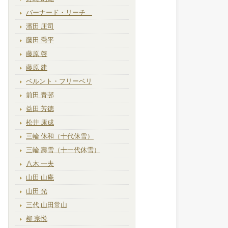
バーナード・リーチ
濱田 庄司
藤田 喬平
藤原 啓
藤原 建
ベルント・フリーベリ
前田 青邨
益田 芳徳
松井 康成
三輪 休和（十代休雪）
三輪 壽雪（十一代休雪）
八木 一夫
山田 山庵
山田 光
三代 山田常山
柳 宗悦