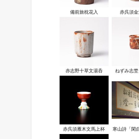
備前旅枕花入
赤呉須金
赤志野十草文湯呑
ねずみ志埜
赤呉須雁木文馬上杯
寒山詩「閑