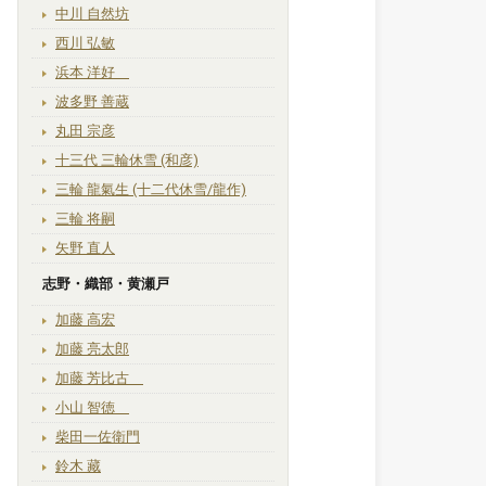
中川 自然坊
西川 弘敏
浜本 洋好
波多野 善蔵
丸田 宗彦
十三代 三輪休雪 (和彦)
三輪 龍氣生 (十二代休雪/龍作)
三輪 将嗣
矢野 直人
志野・織部・黄瀬戸
加藤 高宏
加藤 亮太郎
加藤 芳比古
小山 智徳
柴田一佐衛門
鈴木 藏