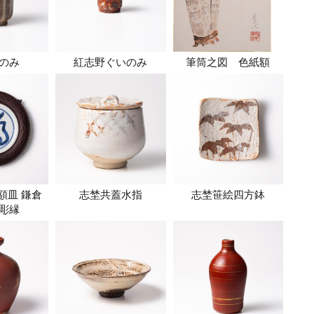
のみ
紅志野ぐいのみ
筆筒之図 色紙額
額皿 鎌倉
志埜共蓋水指
志埜笹絵四方鉢
彫縁