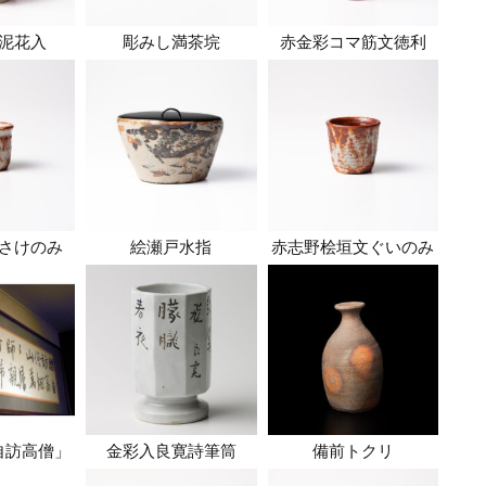
泥花入
彫みし満茶垸
赤金彩コマ筋文徳利
さけのみ
絵瀬戸水指
赤志野桧垣文ぐいのみ
自訪高僧」
金彩入良寛詩筆筒
備前トクリ