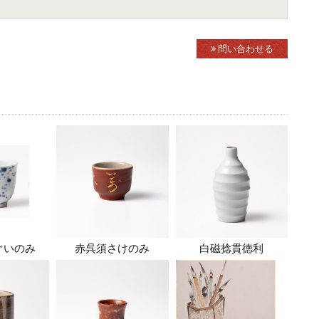
問い合わせる
ぐいのみ
赤呉須さけのみ
白磁捻貫徳利