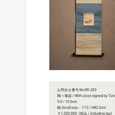
お問合せ番号 No.KR-203
陶々菴箱 / With a box signed by Tot
9.0 / 10.0cm
軸 Scroll size：17.5 / H82.0cm
￥1,320,000- (税込 / including tax)