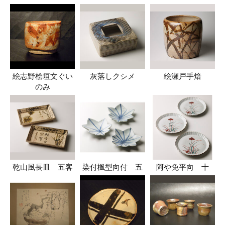
絵志野桧垣文ぐい
灰落しクシメ
絵瀬戸手焙
のみ
乾山風長皿 五客
染付楓型向付 五
阿や免平向 十