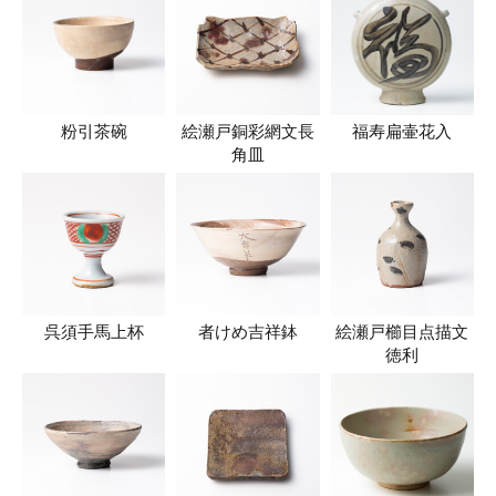
粉引茶碗
絵瀬戸銅彩網文長
福寿扁壷花入
角皿
呉須手馬上杯
者けめ吉祥鉢
絵瀬戸櫛目点描文
徳利