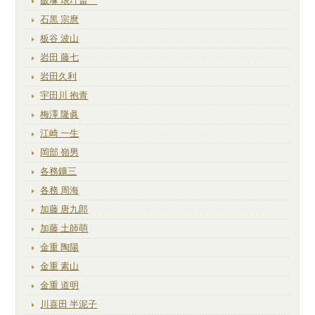
飯塚 琅玕斎
石黒 宗麿
板谷 波山
岩田 藤七
岩田久利
宇田川 抱青
梅澤 隆眞
江崎 一生
岡部 嶺男
各務鑛三
各務 周海
加藤 唐九郎
加藤 土師萌
金重 陶陽
金重 素山
金重 道明
川喜田 半泥子