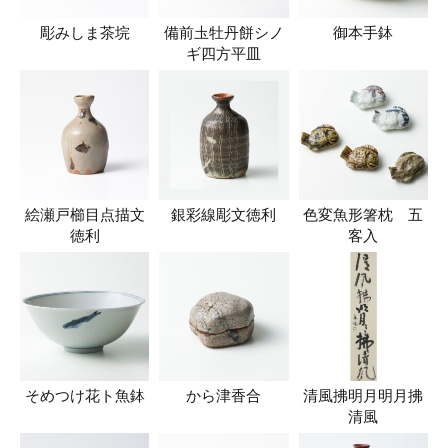
彫みしま茶垸
備前圡牡丹餅シノ
御本手鉢
ギ四方平皿
絵瀬戸櫛目点描文
銀彩線彫文徳利
色変魚形箸枕 五
徳利
客入
そめつけ花ト魚鉢
から津香合
清風拂明月明月拂
清風