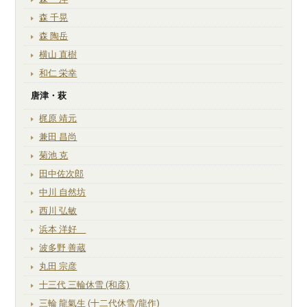
森 千晃
森 陶岳
横山 直樹
和仁 栄幸
唐津・萩
梶原 靖元
兼田 昌尚
菊池 克
田中佐次郎
中川 自然坊
西川 弘敏
浜本 洋好
波多野 善蔵
丸田 宗彦
十三代 三輪休雪 (和彦)
三輪 龍氣生 (十二代休雪/龍作)