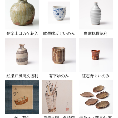
信楽土口カケ花入
吹墨端反ぐいのみ
白磁捻貫徳利
絵瀬戸風渦文徳利
有平ゆのみ
紅志野ぐいのみ
軸 莨盆
筆筒之図 色紙額
備前木ノ葉長向 五