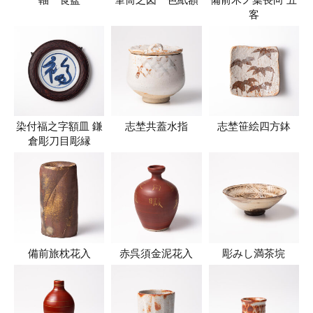
客
染付福之字額皿 鎌
志埜共蓋水指
志埜笹絵四方鉢
倉彫刀目彫縁
備前旅枕花入
赤呉須金泥花入
彫みし満茶垸