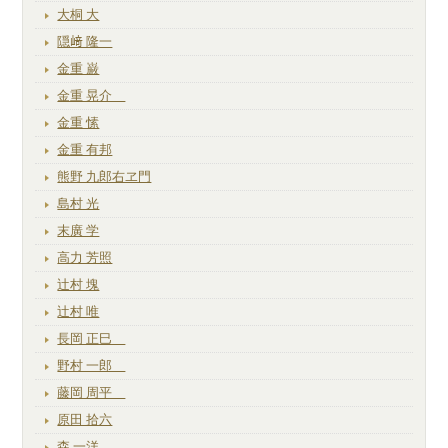
大桐 大
隠﨑 隆一
金重 巌
金重 晃介
金重 愫
金重 有邦
熊野 九郎右ヱ門
島村 光
末廣 学
高力 芳照
辻村 塊
辻村 唯
長岡 正巳
野村 一郎
藤岡 周平
原田 拾六
森 一洋