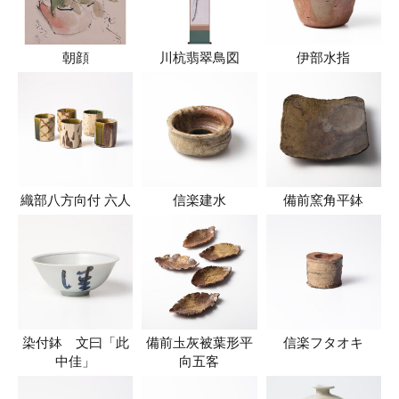
朝顔
川杭翡翠鳥図
伊部水指
織部八方向付 六人
信楽建水
備前窯角平鉢
染付鉢 文曰「此
備前圡灰被葉形平
信楽フタオキ
中佳」
向五客