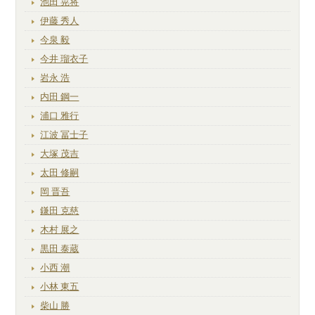
池田 晃将
伊藤 秀人
今泉 毅
今井 瑠衣子
岩永 浩
内田 鋼一
浦口 雅行
江波 冨士子
大塚 茂吉
太田 修嗣
岡 晋吾
鎌田 克慈
木村 展之
黒田 泰蔵
小西 潮
小林 東五
柴山 勝