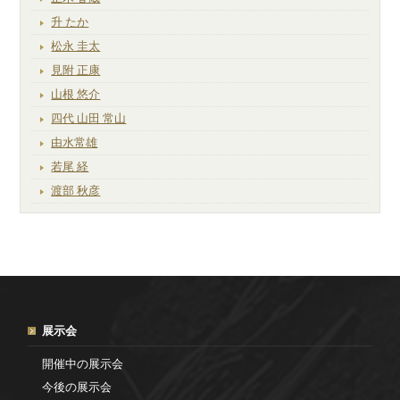
升 たか
松永 圭太
見附 正康
山根 悠介
四代 山田 常山
由水常雄
若尾 経
渡部 秋彦
展示会
開催中の展示会
今後の展示会