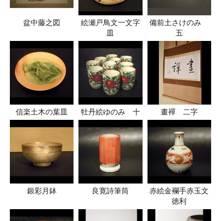
盆中藤之図
絵瀬戸鳥文一文字
備前土さけのみ
皿
五
信楽土木の葉皿
牡丹絵ゆのみ 十
畫襌 二字
銀彩月鉢
良寛詩筆筒
赤絵金襴手赤玉文
徳利