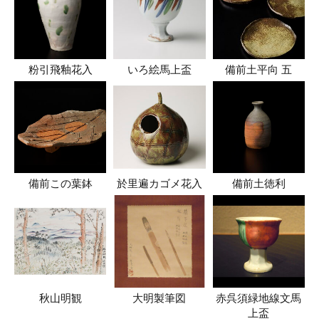
粉引飛釉花入
いろ絵馬上盃
備前土平向 五
備前この葉鉢
於里遍カゴメ花入
備前土徳利
秋山明観
大明製筆図
赤呉須緑地線文馬
上盃