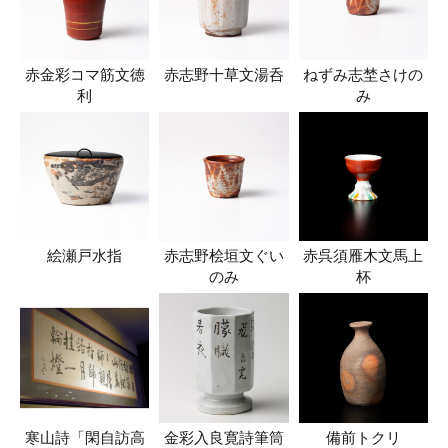
赤金彩コマ筋文徳
赤志野十草文湯呑
ねずみ志埜さけの
利
み
絵瀬戸水指
赤志野桧垣文ぐい
赤呉須雁木文馬上
のみ
杯
寒山詩「閑自訪高
金彩入良寛詩筆筒
備前トクリ