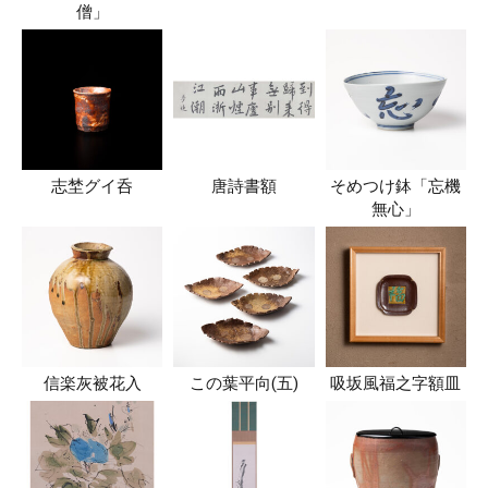
僧」
志埜グイ呑
唐詩書額
そめつけ鉢「忘機
無心」
信楽灰被花入
この葉平向(五)
吸坂風福之字額皿