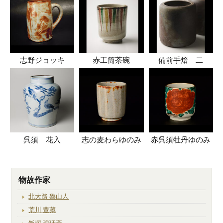
志野ジョッキ
赤工筒茶碗
備前手焙 二
呉須 花入
志の麦わらゆのみ
赤呉須牡丹ゆのみ
物故作家
北大路 魯山人
荒川 豊藏