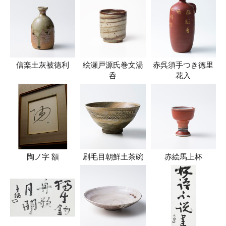
信楽土灰被徳利
絵瀬戸源氏巻文湯
赤呉須手つき徳里
呑
花入
陶ノ字 額
刷毛目朝鮮土茶碗
赤絵馬上杯