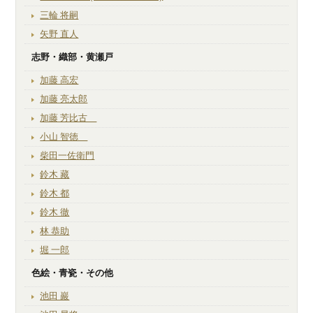
三輪 将嗣
矢野 直人
志野・織部・黄瀬戸
加藤 高宏
加藤 亮太郎
加藤 芳比古
小山 智徳
柴田一佐衛門
鈴木 藏
鈴木 都
鈴木 徹
林 恭助
堀 一郎
色絵・青瓷・その他
池田 巖