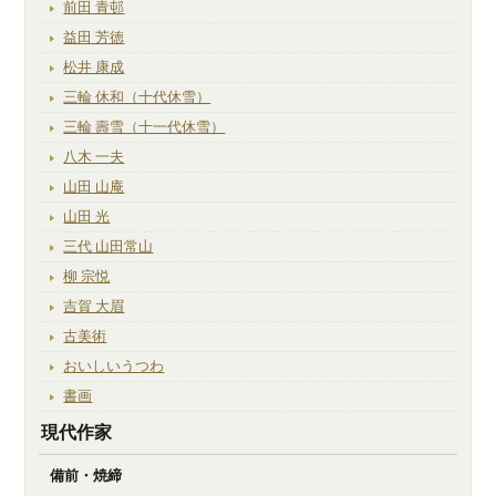
前田 青邨
益田 芳徳
松井 康成
三輪 休和（十代休雪）
三輪 壽雪（十一代休雪）
八木 一夫
山田 山庵
山田 光
三代 山田常山
柳 宗悦
吉賀 大眉
古美術
おいしいうつわ
書画
現代作家
備前・焼締