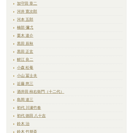
加守田 章二
河井 寛次郎
河本 五郎
楠部 彌弌
栗木 達介
黒田 辰秋
黒田 正玄
鯉江 良二
小森 松菴
小山 冨士夫
近藤 悠三
酒井田 柿右衛門（十二代）
島岡 達三
初代 川瀬竹春
初代 徳田 八十吉
鈴木 治
鈴木 竹朋斎