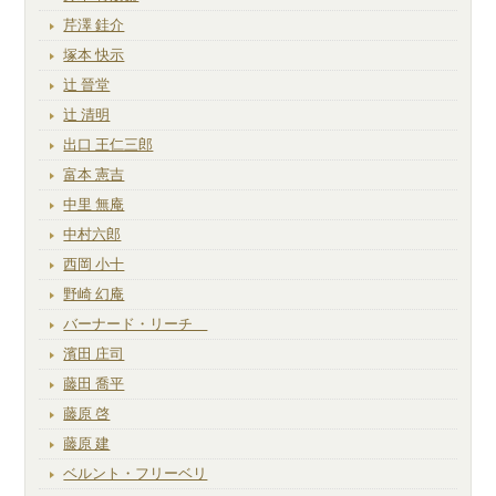
芹澤 銈介
塚本 快示
辻 晉堂
辻 清明
出口 王仁三郎
富本 憲吉
中里 無庵
中村六郎
西岡 小十
野崎 幻庵
バーナード・リーチ
濱田 庄司
藤田 喬平
藤原 啓
藤原 建
ベルント・フリーベリ