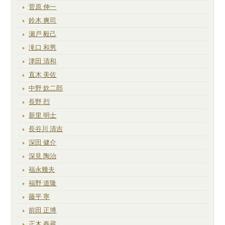
菅原 伸一
鈴木 爽司
瀬戸 毅己
滝口 和男
津田 清和
直木 美佐
中野 欽二郎
長野 烈
新里 明士
長谷川 清吉
深田 健介
深見 陶治
福永幾夫
福野 道隆
藤平 寧
前田 正博
正木 春蔵