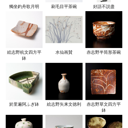
獨坐釣舟歌月明
刷毛目平茶碗
好語不説盡
絵志野杭文四方平
水仙画賛
赤志野半筒形茶碗
鉢
於里遍阿ふぎ鉢
絵志野矢来文徳利
赤志野草文四方平
鉢