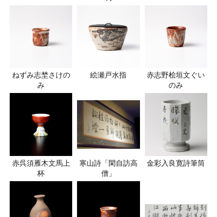
ねずみ志埜さけの
絵瀬戸水指
赤志野桧垣文ぐい
み
のみ
赤呉須雁木文馬上
寒山詩「閑自訪高
金彩入良寛詩筆筒
杯
僧」