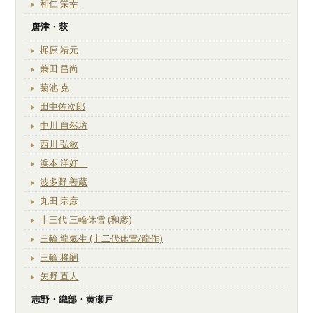
和仁 栄幸
唐津・萩
梶原 靖元
兼田 昌尚
菊池 克
田中佐次郎
中川 自然坊
西川 弘敏
浜本 洋好
波多野 善蔵
丸田 宗彦
十三代 三輪休雪 (和彦)
三輪 龍氣生 (十二代休雪/龍作)
三輪 将嗣
矢野 直人
志野・織部・黄瀬戸