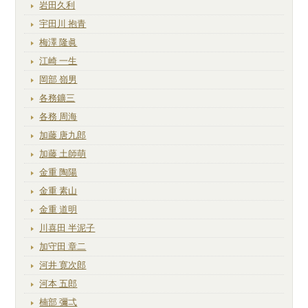
岩田久利
宇田川 抱青
梅澤 隆眞
江崎 一生
岡部 嶺男
各務鑛三
各務 周海
加藤 唐九郎
加藤 土師萌
金重 陶陽
金重 素山
金重 道明
川喜田 半泥子
加守田 章二
河井 寛次郎
河本 五郎
楠部 彌弌