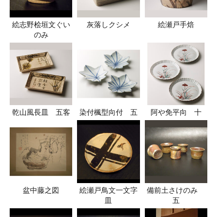
絵志野桧垣文ぐい
灰落しクシメ
絵瀬戸手焙
のみ
乾山風長皿 五客
染付楓型向付 五
阿や免平向 十
盆中藤之図
絵瀬戸鳥文一文字
備前土さけのみ
皿
五