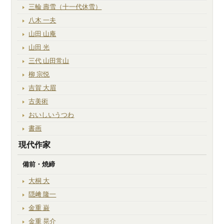
三輪 壽雪（十一代休雪）
八木 一夫
山田 山庵
山田 光
三代 山田常山
柳 宗悦
吉賀 大眉
古美術
おいしいうつわ
書画
現代作家
備前・焼締
大桐 大
隠﨑 隆一
金重 巌
金重 晃介