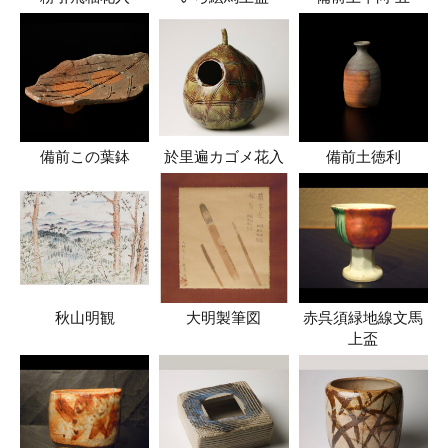
備前この葉鉢
於里遍カゴメ花入
備前土徳利
秋山明観
大明製筆図
赤呉須緑地線文馬
上盃