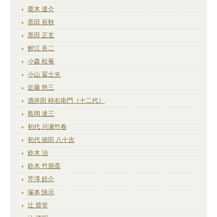
栗木 達介
黒田 辰秋
黒田 正玄
鯉江 良二
小森 松菴
小山 冨士夫
近藤 悠三
酒井田 柿右衛門（十二代）
島岡 達三
初代 川瀬竹春
初代 徳田 八十吉
鈴木 治
鈴木 竹朋斎
芹澤 銈介
塚本 快示
辻 晉堂