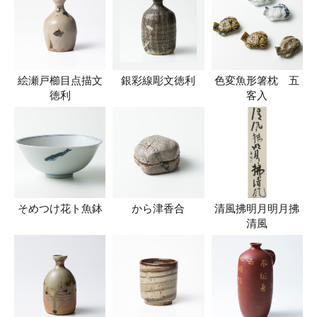
絵瀬戸櫛目点描文
銀彩線彫文徳利
色変魚形箸枕 五
徳利
客入
そめつけ花ト魚鉢
から津香合
清風拂明月明月拂
清風