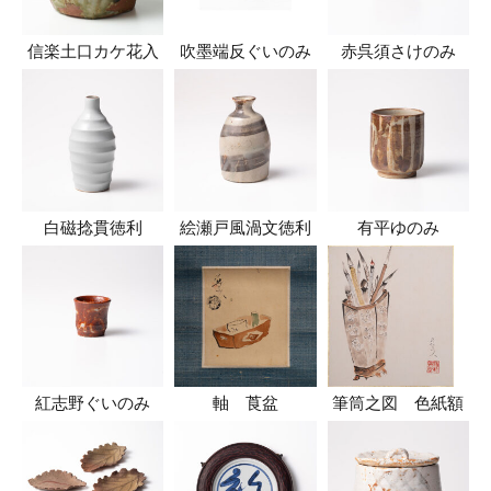
信楽土口カケ花入
吹墨端反ぐいのみ
赤呉須さけのみ
白磁捻貫徳利
絵瀬戸風渦文徳利
有平ゆのみ
紅志野ぐいのみ
軸 莨盆
筆筒之図 色紙額