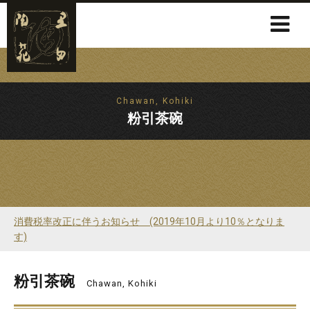
Chawan, Kohiki
粉引茶碗
消費税率改正に伴うお知らせ (2019年10月より10％となりま
す)
粉引茶碗
Chawan, Kohiki