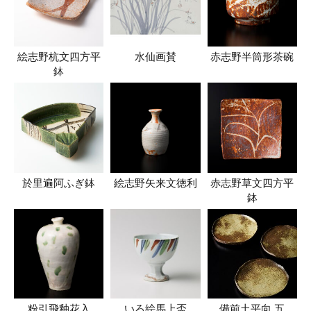
絵志野杭文四方平
水仙画賛
赤志野半筒形茶碗
鉢
於里遍阿ふぎ鉢
絵志野矢来文徳利
赤志野草文四方平
鉢
粉引飛釉花入
いろ絵馬上盃
備前土平向 五