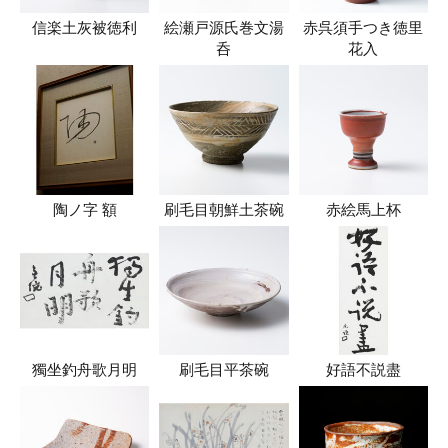
信楽土灰被徳利
絵瀬戸源氏巻文湯
赤呉須手つき徳里
呑
花入
陶ノ字 額
刷毛目朝鮮土茶碗
赤絵馬上杯
獨坐釣舟歌月明
刷毛目平茶碗
好語不説盡