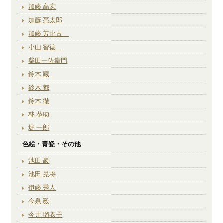
加藤 高宏
加藤 亮太郎
加藤 芳比古
小山 智徳
柴田一佐衛門
鈴木 藏
鈴木 都
鈴木 徹
林 恭助
堀 一郎
色絵・青瓷・その他
池田 巖
池田 晃将
伊藤 秀人
今泉 毅
今井 瑠衣子