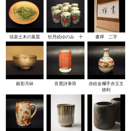
信楽土木の葉皿
牡丹絵ゆのみ 十
畫襌 二字
銀彩月鉢
良寛詩筆筒
赤絵金襴手赤玉文
徳利