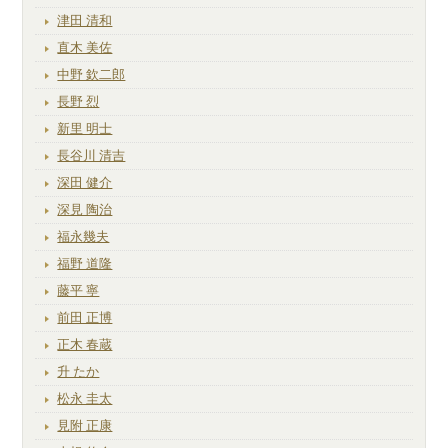
津田 清和
直木 美佐
中野 欽二郎
長野 烈
新里 明士
長谷川 清吉
深田 健介
深見 陶治
福永幾夫
福野 道隆
藤平 寧
前田 正博
正木 春蔵
升 たか
松永 圭太
見附 正康