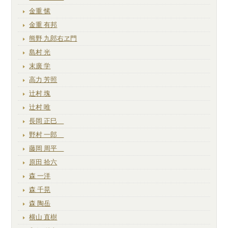
金重 愫
金重 有邦
熊野 九郎右ヱ門
島村 光
末廣 学
高力 芳照
辻村 塊
辻村 唯
長岡 正巳
野村 一郎
藤岡 周平
原田 拾六
森 一洋
森 千晃
森 陶岳
横山 直樹