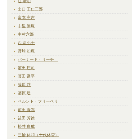
辻 清明
出口 王仁三郎
富本 憲吉
中里 無庵
中村六郎
西岡 小十
野崎 幻庵
バーナード・リーチ
濱田 庄司
藤田 喬平
藤原 啓
藤原 建
ベルント・フリーベリ
前田 青邨
益田 芳徳
松井 康成
三輪 休和（十代休雪）