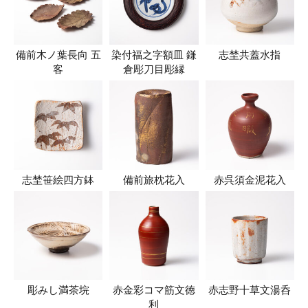
備前木ノ葉長向 五
染付福之字額皿 鎌
志埜共蓋水指
客
倉彫刀目彫縁
志埜笹絵四方鉢
備前旅枕花入
赤呉須金泥花入
彫みし満茶垸
赤金彩コマ筋文徳
赤志野十草文湯呑
利