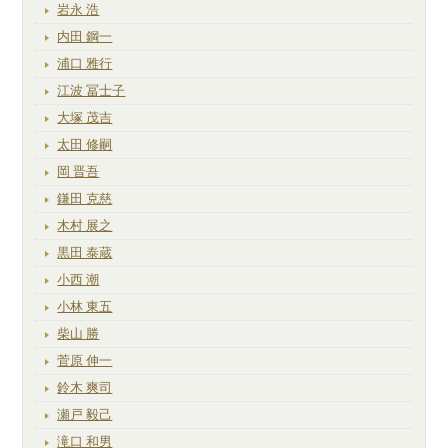
岩永 浩
内田 鋼一
浦口 雅行
江波 冨士子
大塚 茂吉
太田 修嗣
岡 晋吾
鎌田 克慈
木村 展之
黒田 泰蔵
小西 潮
小林 東五
柴山 勝
菅原 伸一
鈴木 爽司
瀬戸 毅己
滝口 和男