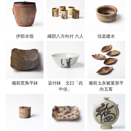
伊部水指
織部八方向付 六人
信楽建水
備前窯角平鉢
染付鉢 文曰「此
備前圡灰被葉形平
中佳」
向五客