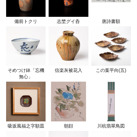
備前トクリ
志埜グイ呑
唐詩書額
そめつけ鉢「忘機
信楽灰被花入
この葉平向(五)
無心」
吸坂風福之字額皿
朝顔
川杭翡翠鳥図