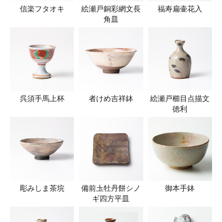
信楽フタオキ
絵瀬戸銅彩網文長
福寿扁壷花入
角皿
呉須手馬上杯
者けめ吉祥鉢
絵瀬戸櫛目点描文
徳利
彫みしま茶垸
備前圡牡丹餅シノ
御本手鉢
ギ四方平皿