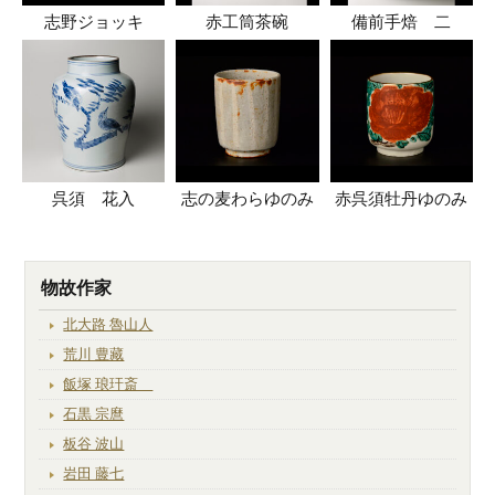
志野ジョッキ
赤工筒茶碗
備前手焙 二
呉須 花入
志の麦わらゆのみ
赤呉須牡丹ゆのみ
物故作家
北大路 魯山人
荒川 豊藏
飯塚 琅玕斎
石黒 宗麿
板谷 波山
岩田 藤七