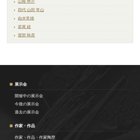
山根 悠介
四代 山田 常山
由水常雄
若尾 経
渡部 秋彦
展示会
開催中の展示会
今後の展示会
過去の展示会
作家・作品
作家・作品・作家陶歴