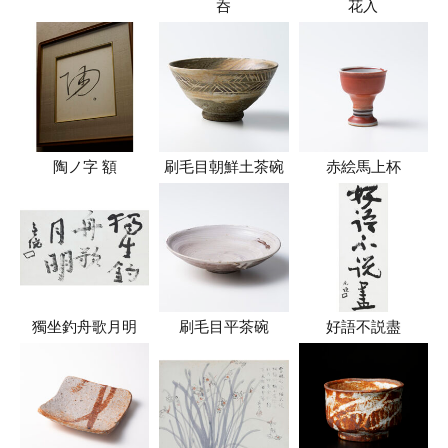
呑
花入
陶ノ字 額
刷毛目朝鮮土茶碗
赤絵馬上杯
獨坐釣舟歌月明
刷毛目平茶碗
好語不説盡