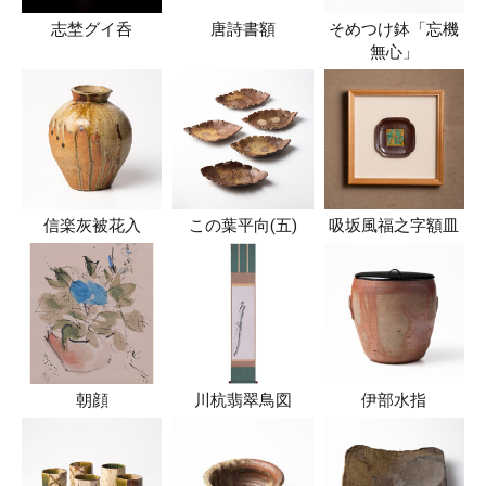
志埜グイ呑
唐詩書額
そめつけ鉢「忘機
無心」
信楽灰被花入
この葉平向(五)
吸坂風福之字額皿
朝顔
川杭翡翠鳥図
伊部水指