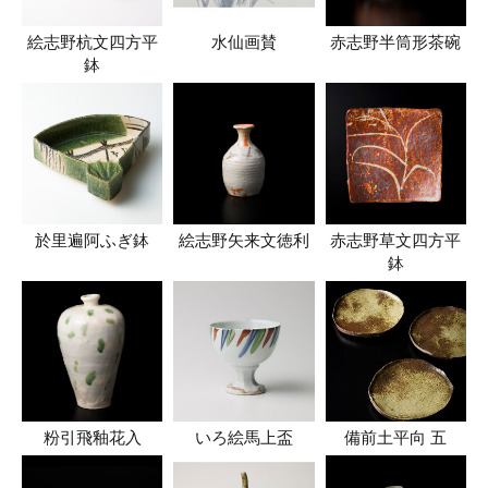
絵志野杭文四方平
水仙画賛
赤志野半筒形茶碗
鉢
於里遍阿ふぎ鉢
絵志野矢来文徳利
赤志野草文四方平
鉢
粉引飛釉花入
いろ絵馬上盃
備前土平向 五