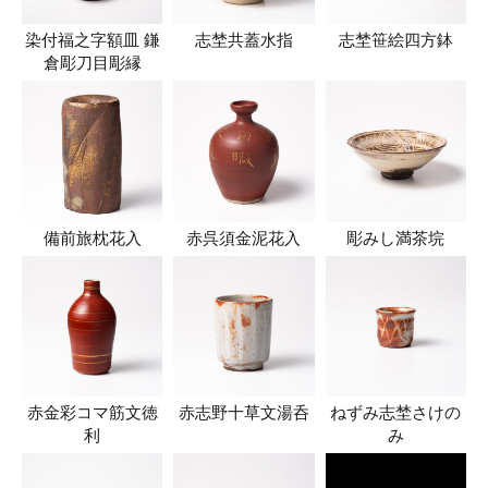
染付福之字額皿 鎌
志埜共蓋水指
志埜笹絵四方鉢
倉彫刀目彫縁
備前旅枕花入
赤呉須金泥花入
彫みし満茶垸
赤金彩コマ筋文徳
赤志野十草文湯呑
ねずみ志埜さけの
利
み