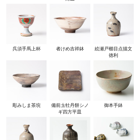
呉須手馬上杯
者けめ吉祥鉢
絵瀬戸櫛目点描文
徳利
彫みしま茶垸
備前圡牡丹餅シノ
御本手鉢
ギ四方平皿