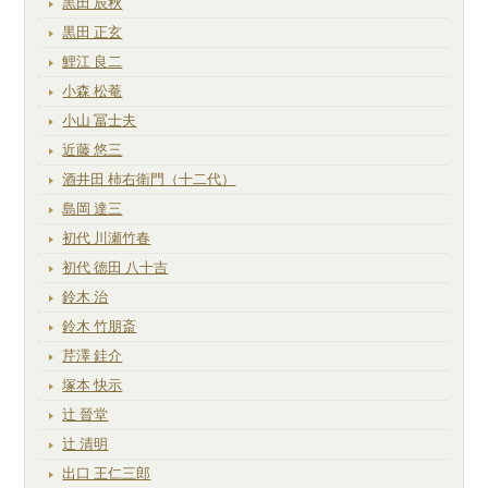
黒田 辰秋
黒田 正玄
鯉江 良二
小森 松菴
小山 冨士夫
近藤 悠三
酒井田 柿右衛門（十二代）
島岡 達三
初代 川瀬竹春
初代 徳田 八十吉
鈴木 治
鈴木 竹朋斎
芹澤 銈介
塚本 快示
辻 晉堂
辻 清明
出口 王仁三郎