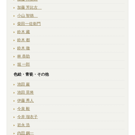
加藤 芳比古
小山 智徳
柴田一佐衛門
鈴木 藏
鈴木 都
鈴木 徹
林 恭助
堀 一郎
色絵・青瓷・その他
池田 巖
池田 晃将
伊藤 秀人
今泉 毅
今井 瑠衣子
岩永 浩
内田 鋼一