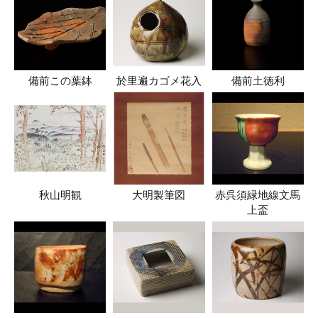
備前この葉鉢
於里遍カゴメ花入
備前土徳利
秋山明観
大明製筆図
赤呉須緑地線文馬
上盃