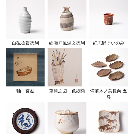
白磁捻貫徳利
絵瀬戸風渦文徳利
紅志野ぐいのみ
軸 莨盆
筆筒之図 色紙額
備前木ノ葉長向 五
客