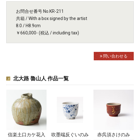
お問合せ番号 No.KR-211
共箱 / With a box signed by the artist
8.0 / H8.9cm
￥660,000- (税込 / including tax)
問い合わせる
北大路 魯山人 作品一覧
信楽土口カケ花入
吹墨端反ぐいのみ
赤呉須さけのみ