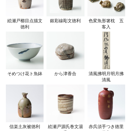
絵瀬戸櫛目点描文
銀彩線彫文徳利
色変魚形箸枕 五
徳利
客入
そめつけ花ト魚鉢
から津香合
清風拂明月明月拂
清風
信楽土灰被徳利
絵瀬戸源氏巻文湯
赤呉須手つき徳里