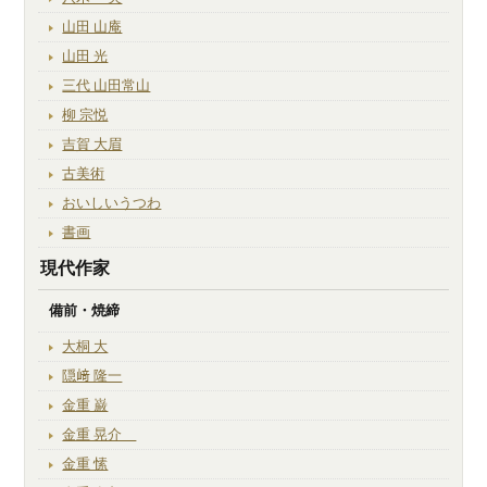
山田 山庵
山田 光
三代 山田常山
柳 宗悦
吉賀 大眉
古美術
おいしいうつわ
書画
現代作家
備前・焼締
大桐 大
隠﨑 隆一
金重 巌
金重 晃介
金重 愫