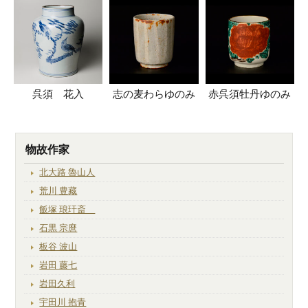
呉須 花入
志の麦わらゆのみ
赤呉須牡丹ゆのみ
物故作家
北大路 魯山人
荒川 豊藏
飯塚 琅玕斎
石黒 宗麿
板谷 波山
岩田 藤七
岩田久利
宇田川 抱青