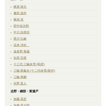
梶原 靖元
兼田 昌尚
菊池 克
田中佐次郎
中川 自然坊
西川 弘敏
浜本 洋好
波多野 善蔵
丸田 宗彦
十三代 三輪休雪 (和彦)
三輪 龍氣生 (十二代休雪/龍作)
三輪 将嗣
矢野 直人
志野・織部・黄瀬戸
加藤 高宏
加藤 亮太郎