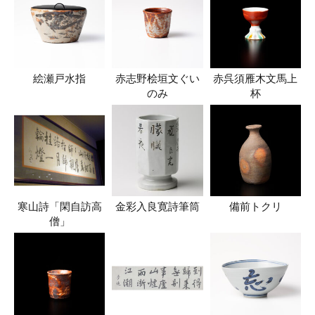
絵瀬戸水指
赤志野桧垣文ぐい
赤呉須雁木文馬上
のみ
杯
寒山詩「閑自訪高
金彩入良寛詩筆筒
備前トクリ
僧」