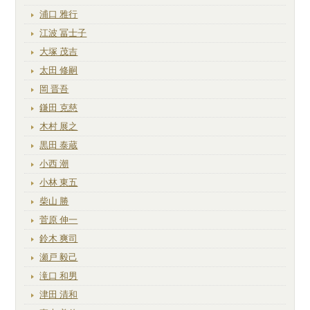
浦口 雅行
江波 冨士子
大塚 茂吉
太田 修嗣
岡 晋吾
鎌田 克慈
木村 展之
黒田 泰蔵
小西 潮
小林 東五
柴山 勝
菅原 伸一
鈴木 爽司
瀬戸 毅己
滝口 和男
津田 清和