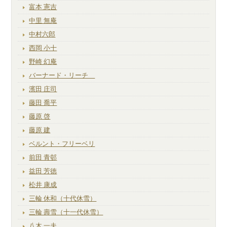
富本 憲吉
中里 無庵
中村六郎
西岡 小十
野崎 幻庵
バーナード・リーチ
濱田 庄司
藤田 喬平
藤原 啓
藤原 建
ベルント・フリーベリ
前田 青邨
益田 芳徳
松井 康成
三輪 休和（十代休雪）
三輪 壽雪（十一代休雪）
八木 一夫