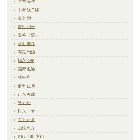
直木 美佐
中野 欽二郎
長野 烈
新里 明士
長谷川 清吉
深田 健介
深見 陶治
福永幾夫
福野 道隆
藤平 寧
前田 正博
正木 春蔵
升 たか
松永 圭太
見附 正康
山根 悠介
四代 山田 常山