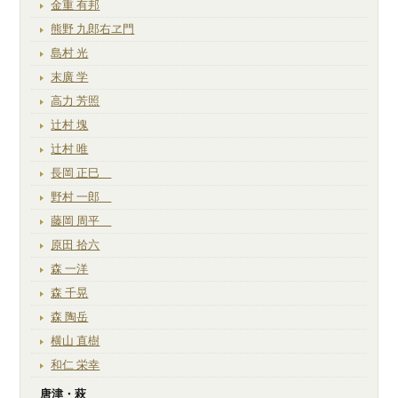
金重 有邦
熊野 九郎右ヱ門
島村 光
末廣 学
高力 芳照
辻村 塊
辻村 唯
長岡 正巳
野村 一郎
藤岡 周平
原田 拾六
森 一洋
森 千晃
森 陶岳
横山 直樹
和仁 栄幸
唐津・萩