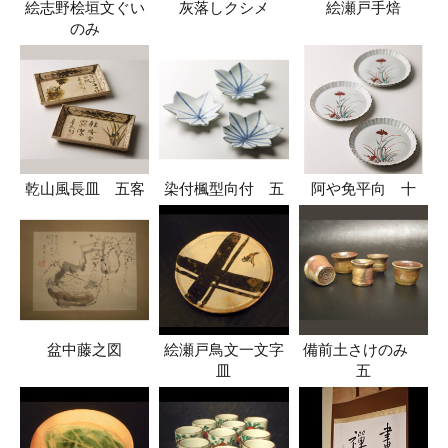
絵志野桧垣文ぐい
灰落しクシメ
絵瀬戸手焙
のみ
乾山風長皿 五客
染付楓型向付 五
阿や免平向 十
盆中藤之図
絵瀬戸鳥文一文字
備前土さけのみ
皿
五