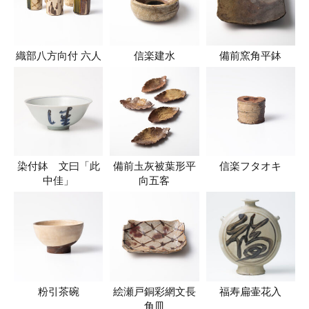
織部八方向付 六人
信楽建水
備前窯角平鉢
染付鉢 文曰「此
備前圡灰被葉形平
信楽フタオキ
中佳」
向五客
粉引茶碗
絵瀬戸銅彩網文長
福寿扁壷花入
角皿