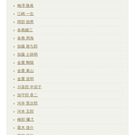
梅澤 隆眞
江崎 一生
岡部 嶺男
各務鑛三
各務 周海
加藤 唐九郎
加藤 土師萌
金重 陶陽
金重 素山
金重 道明
川喜田 半泥子
加守田 章二
河井 寛次郎
河本 五郎
楠部 彌弌
栗木 達介