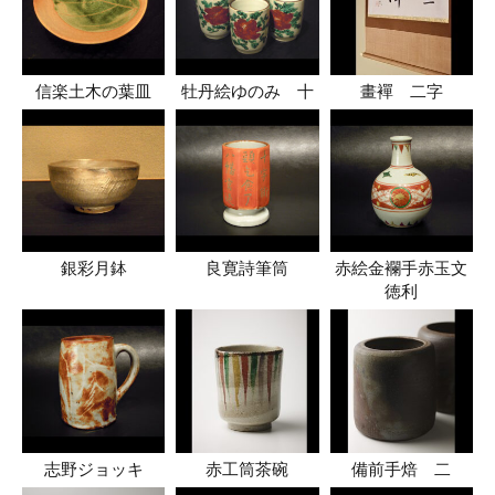
信楽土木の葉皿
牡丹絵ゆのみ 十
畫襌 二字
銀彩月鉢
良寛詩筆筒
赤絵金襴手赤玉文
徳利
志野ジョッキ
赤工筒茶碗
備前手焙 二