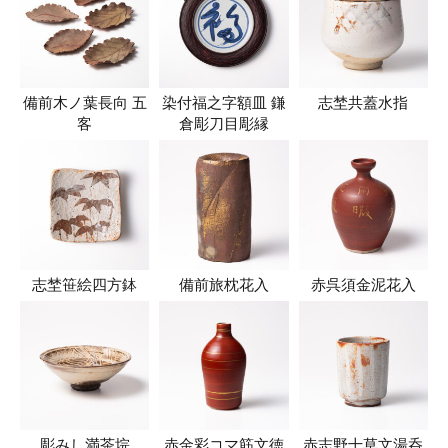
備前木ノ葉長向 五
染付福之字額皿 鎌
志埜共蓋水指
客
倉彫刀目彫縁
志埜笹絵四方鉢
備前旅枕花入
赤呉須金泥花入
彫みし満茶垸
赤金彩コマ筋文徳
赤志野十草文湯呑