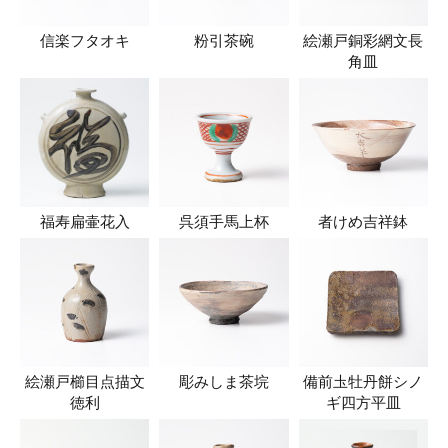
信楽フタオキ
粉引茶碗
絵瀬戸銅彩網文長
角皿
福寿扁壷花入
呉須手馬上杯
者けめ吉祥鉢
絵瀬戸櫛目点描文
彫みしま茶垸
備前圡牡丹餅シノ
徳利
ギ四方平皿