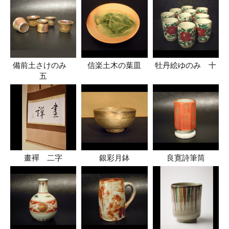
備前土さけのみ
信楽土木の葉皿
牡丹絵ゆのみ 十
五
畫襌 二字
銀彩月鉢
良寛詩筆筒