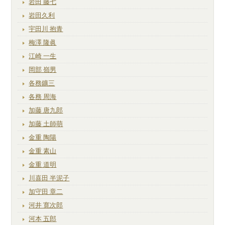
岩田 藤七
岩田久利
宇田川 抱青
梅澤 隆眞
江崎 一生
岡部 嶺男
各務鑛三
各務 周海
加藤 唐九郎
加藤 土師萌
金重 陶陽
金重 素山
金重 道明
川喜田 半泥子
加守田 章二
河井 寛次郎
河本 五郎