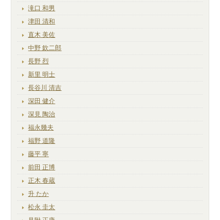
滝口 和男
津田 清和
直木 美佐
中野 欽二郎
長野 烈
新里 明士
長谷川 清吉
深田 健介
深見 陶治
福永幾夫
福野 道隆
藤平 寧
前田 正博
正木 春蔵
升 たか
松永 圭太