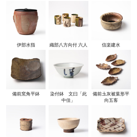
伊部水指
織部八方向付 六人
信楽建水
備前窯角平鉢
染付鉢 文曰「此
備前圡灰被葉形平
中佳」
向五客