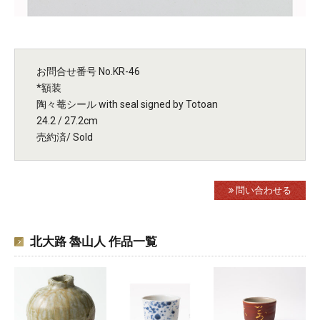
お問合せ番号 No.KR-46
*額装
陶々菴シール with seal signed by Totoan
24.2 / 27.2cm
売約済/ Sold
問い合わせる
北大路 魯山人 作品一覧