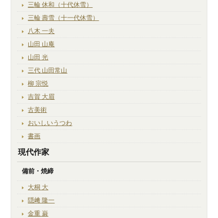
三輪 休和（十代休雪）
三輪 壽雪（十一代休雪）
八木 一夫
山田 山庵
山田 光
三代 山田常山
柳 宗悦
吉賀 大眉
古美術
おいしいうつわ
書画
現代作家
備前・焼締
大桐 大
隠﨑 隆一
金重 巌