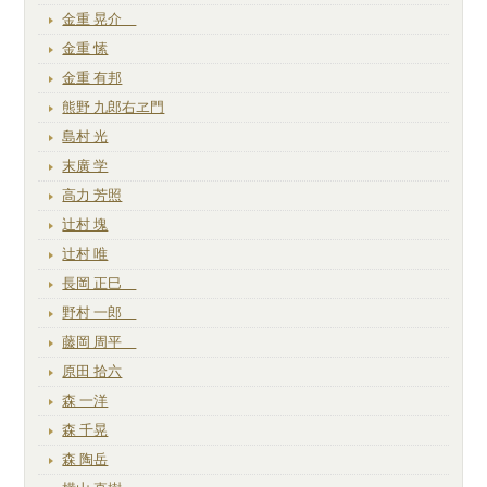
金重 晃介
金重 愫
金重 有邦
熊野 九郎右ヱ門
島村 光
末廣 学
高力 芳照
辻村 塊
辻村 唯
長岡 正巳
野村 一郎
藤岡 周平
原田 拾六
森 一洋
森 千晃
森 陶岳