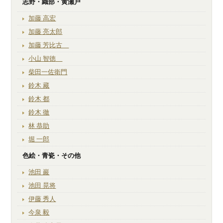
志野・織部・黄瀬戸
加藤 高宏
加藤 亮太郎
加藤 芳比古
小山 智徳
柴田一佐衛門
鈴木 藏
鈴木 都
鈴木 徹
林 恭助
堀 一郎
色絵・青瓷・その他
池田 巖
池田 晃将
伊藤 秀人
今泉 毅