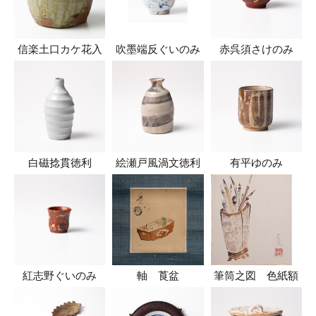
信楽土口カケ花入
吹墨端反ぐいのみ
赤呉須さけのみ
白磁捻貫徳利
絵瀬戸風渦文徳利
有平ゆのみ
紅志野ぐいのみ
軸 莨盆
筆筒之図 色紙額