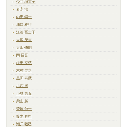
今井 瑠衣子
岩永 浩
内田 鋼一
浦口 雅行
江波 冨士子
大塚 茂吉
太田 修嗣
岡 晋吾
鎌田 克慈
木村 展之
黒田 泰蔵
小西 潮
小林 東五
柴山 勝
菅原 伸一
鈴木 爽司
瀬戸 毅己