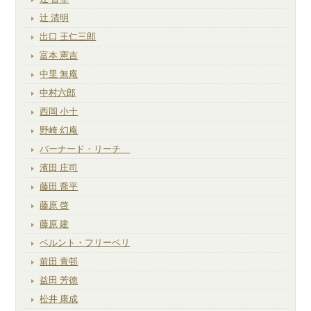
辻 清明
出口 王仁三郎
富本 憲吉
中里 無庵
中村六郎
西岡 小十
野崎 幻庵
バーナード・リーチ
濱田 庄司
藤田 喬平
藤原 啓
藤原 建
ベルント・フリーベリ
前田 青邨
益田 芳徳
松井 康成