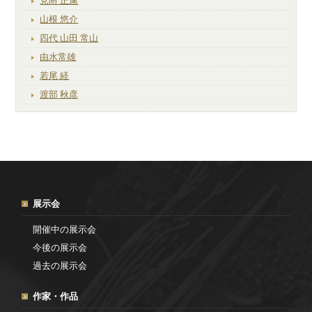
見附 正康
山根 悠介
四代 山田 常山
由水常雄
若尾 経
渡部 秋彦
展示会
開催中の展示会
今後の展示会
過去の展示会
作家・作品