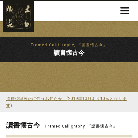
Framed Calligraphy, 『讀書懐古今』
讀書懐古今
消費税率改正に伴うお知らせ (2019年10月より10％となりま
す)
讀書懐古今
Framed Calligraphy, 『讀書懐古今』