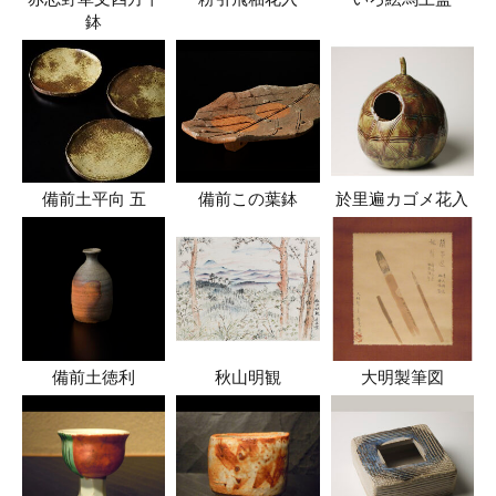
鉢
備前土平向 五
備前この葉鉢
於里遍カゴメ花入
備前土徳利
秋山明観
大明製筆図