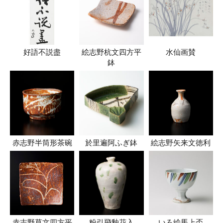
好語不説盡
絵志野杭文四方平
水仙画賛
鉢
赤志野半筒形茶碗
於里遍阿ふぎ鉢
絵志野矢来文徳利
赤志野草文四方平
粉引飛釉花入
いろ絵馬上盃