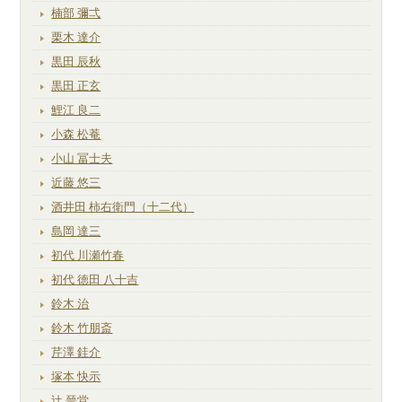
楠部 彌弌
栗木 達介
黒田 辰秋
黒田 正玄
鯉江 良二
小森 松菴
小山 冨士夫
近藤 悠三
酒井田 柿右衛門（十二代）
島岡 達三
初代 川瀬竹春
初代 徳田 八十吉
鈴木 治
鈴木 竹朋斎
芹澤 銈介
塚本 快示
辻 晉堂