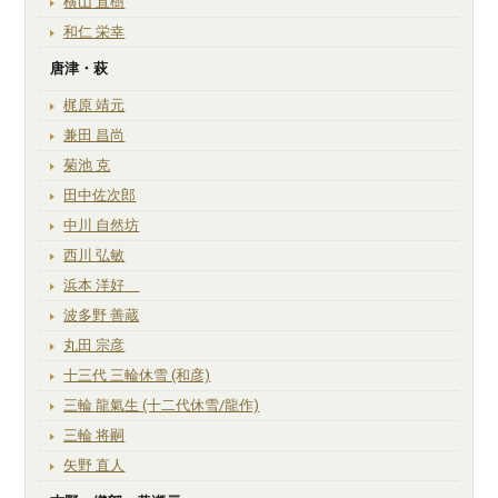
横山 直樹
和仁 栄幸
唐津・萩
梶原 靖元
兼田 昌尚
菊池 克
田中佐次郎
中川 自然坊
西川 弘敏
浜本 洋好
波多野 善蔵
丸田 宗彦
十三代 三輪休雪 (和彦)
三輪 龍氣生 (十二代休雪/龍作)
三輪 将嗣
矢野 直人