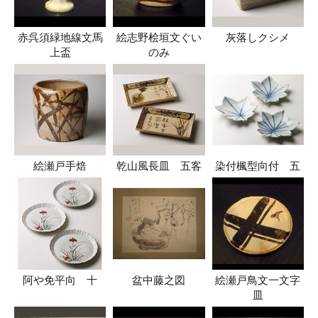
赤呉須緑地線文馬
絵志野桧垣文ぐい
灰落しクシメ
上盃
のみ
絵瀬戸手焙
乾山風長皿 五客
染付楓型向付 五
阿や免平向 十
盆中藤之図
絵瀬戸鳥文一文字
皿