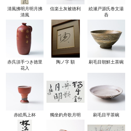
清風拂明月明月拂
信楽土灰被徳利
絵瀬戸源氏巻文湯
清風
呑
赤呉須手つき徳里
陶ノ字 額
刷毛目朝鮮土茶碗
花入
赤絵馬上杯
獨坐釣舟歌月明
刷毛目平茶碗