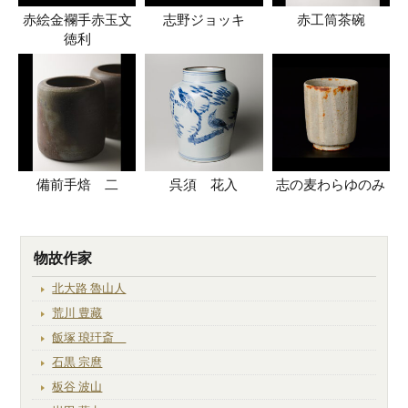
赤絵金襴手赤玉文
志野ジョッキ
赤工筒茶碗
徳利
備前手焙 二
呉須 花入
志の麦わらゆのみ
物故作家
北大路 魯山人
荒川 豊藏
飯塚 琅玕斎
石黒 宗麿
板谷 波山