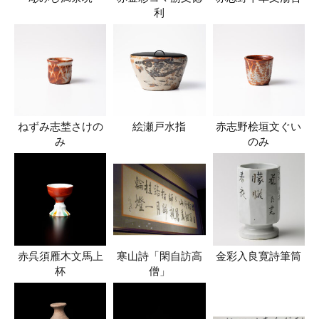
利
ねずみ志埜さけの
絵瀬戸水指
赤志野桧垣文ぐい
み
のみ
赤呉須雁木文馬上
寒山詩「閑自訪高
金彩入良寛詩筆筒
杯
僧」