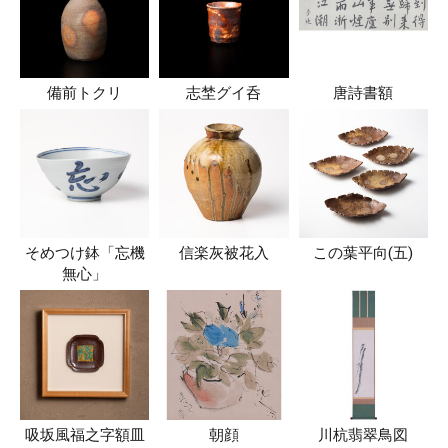
備前トクリ
志埜グイ呑
唐詩書額
そめつけ鉢「忘機
信楽灰被花入
この葉平向(五)
無心」
吸坂風福之字額皿
朝顔
川杭翡翠鳥図