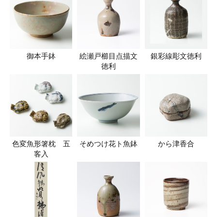
御本手鉢
絵瀬戸櫛目点描文
銀彩線彫文徳利
徳利
色変魚形箸枕 五
そめつけ花ト魚鉢
から津香合
客入