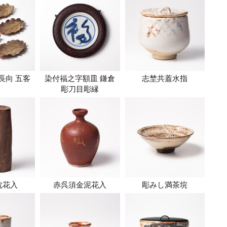
長向 五客
染付福之字額皿 鎌倉
志埜共蓋水指
彫刀目彫縁
枕花入
赤呉須金泥花入
彫みし満茶垸