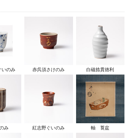
ぐいのみ
赤呉須さけのみ
白磁捻貫徳利
のみ
紅志野ぐいのみ
軸 莨盆