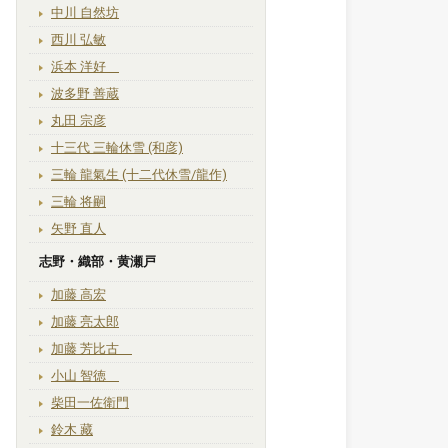
中川 自然坊
西川 弘敏
浜本 洋好
波多野 善蔵
丸田 宗彦
十三代 三輪休雪 (和彦)
三輪 龍氣生 (十二代休雪/龍作)
三輪 将嗣
矢野 直人
志野・織部・黄瀬戸
加藤 高宏
加藤 亮太郎
加藤 芳比古
小山 智徳
柴田一佐衛門
鈴木 藏