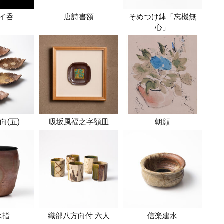
イ呑
唐詩書額
そめつけ鉢「忘機無
心」
向(五)
吸坂風福之字額皿
朝顔
水指
織部八方向付 六人
信楽建水