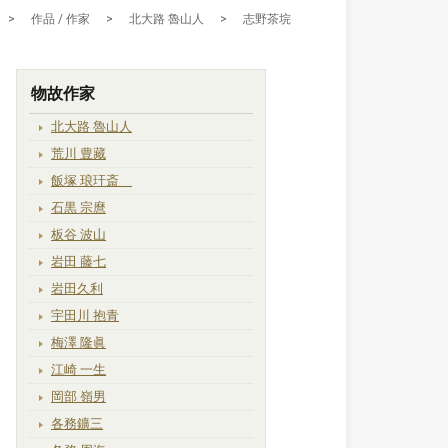
>
作品 / 作家
>
北大路 魯山人
>
志野茶垸
物故作家
北大路 魯山人
荒川 豊藏
飯塚 琅玕斎
石黒 宗麿
板谷 波山
岩田 藤七
岩田久利
宇田川 抱青
梅澤 隆眞
江崎 一生
岡部 嶺男
各務鑛三