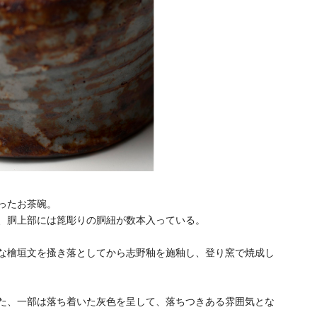
ったお茶碗。
、胴上部には箆彫りの胴紐が数本入っている。
な檜垣文を搔き落としてから志野釉を施釉し、登り窯で焼成し
た、一部は落ち着いた灰色を呈して、落ちつきある雰囲気とな