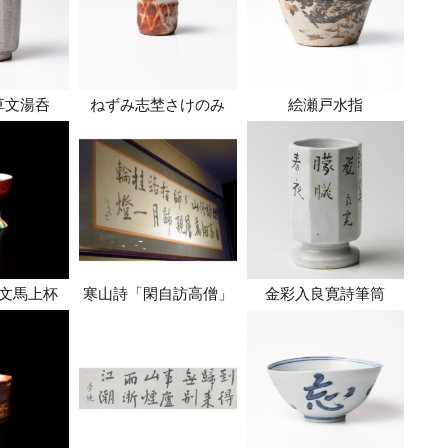
草文湯呑
ねずみ志埜さけのみ
絵瀬戸水指
文馬上杯
寒山詩「閑自訪高僧」
金彩入良寛詩筆筒