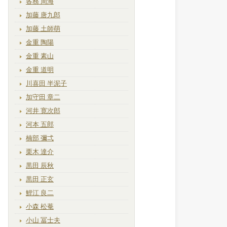
各務 周海
加藤 唐九郎
加藤 土師萌
金重 陶陽
金重 素山
金重 道明
川喜田 半泥子
加守田 章二
河井 寛次郎
河本 五郎
楠部 彌弌
栗木 達介
黒田 辰秋
黒田 正玄
鯉江 良二
小森 松菴
小山 冨士夫