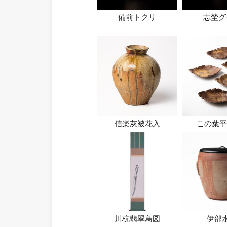
備前トクリ
志埜グ
信楽灰被花入
この葉平
川杭翡翠鳥図
伊部