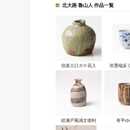
北大路 魯山人 作品一覧
信楽土口カケ花入
吹墨端反
絵瀬戸風渦文徳利
有平ゆ