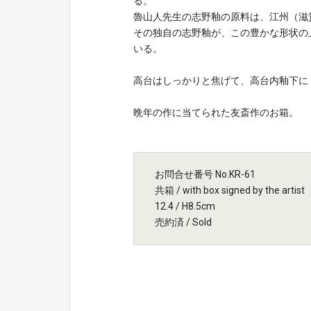
る。
魯山人先生の志野釉の原料は、江州（滋
その独自の志野釉が、この豊かな形状の
いる。
高台はしっかりと焦げて、高台内釉下に
晩年の作に当てられた友斎作のお箱。
お問合せ番号 No.KR-61
共箱 / with box signed by the artist
12.4 / H8.5cm
売約済 / Sold