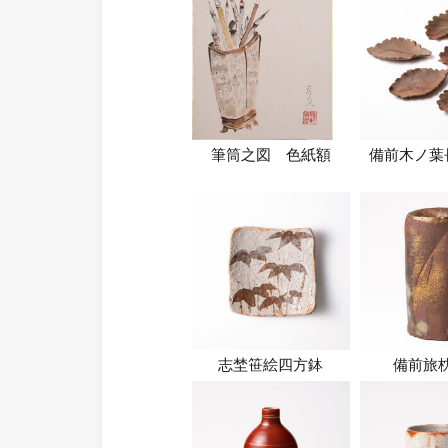
筆筒之図 色紙額
備前木ノ葉
志埜笹絵四方鉢
備前旅