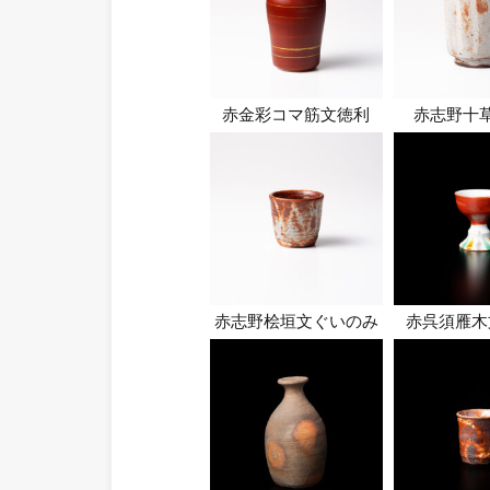
赤金彩コマ筋文徳利
赤志野十
赤志野桧垣文ぐいのみ
赤呉須雁木