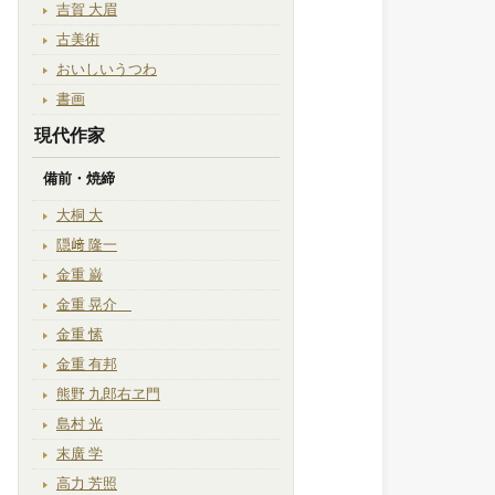
吉賀 大眉
古美術
おいしいうつわ
書画
現代作家
備前・焼締
大桐 大
隠﨑 隆一
金重 巌
金重 晃介
金重 愫
金重 有邦
熊野 九郎右ヱ門
島村 光
末廣 学
高力 芳照