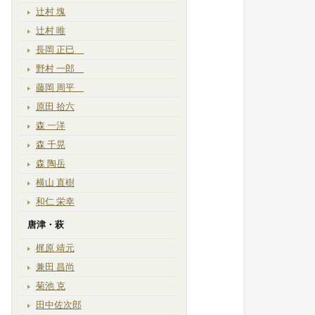
辻村 塊
辻村 唯
長岡 正巳
野村 一郎
藤岡 周平
原田 拾六
森 一洋
森 千晃
森 陶岳
横山 直樹
和仁 栄幸
唐津・萩
梶原 靖元
兼田 昌尚
菊池 克
田中佐次郎