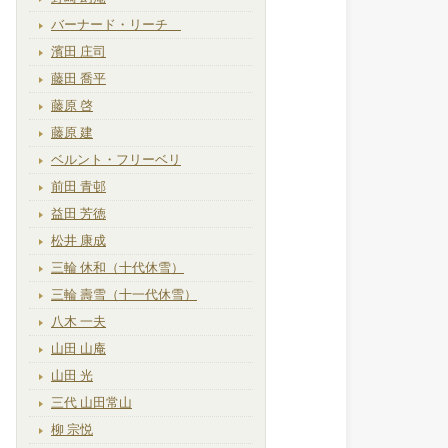
バーナード・リーチ
濱田 庄司
藤田 喬平
藤原 啓
藤原 建
ベルント・フリーベリ
前田 青邨
益田 芳徳
松井 康成
三輪 休和（十代休雪）
三輪 壽雪（十一代休雪）
八木 一夫
山田 山庵
山田 光
三代 山田常山
柳 宗悦