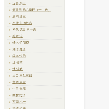
近藤 悠三
酒井田 柿右衛門（十二代）
島岡 達三
初代 川瀬竹春
初代 徳田 八十吉
鈴木 治
鈴木 竹朋斎
芹澤 銈介
塚本 快示
辻 晉堂
辻 清明
出口 王仁三郎
富本 憲吉
中里 無庵
中村六郎
西岡 小十
野崎 幻庵