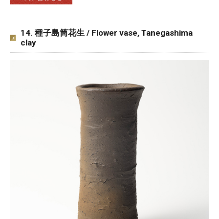
14. 種子島筒花生 / Flower vase, Tanegashima
clay