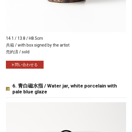
14.1 / 13.8 / H8.5cm
共箱 / with box signed by the artist
売約済 / sold
問い合わせる
6. 青白磁水指 / Water jar, white porcelain with
pale blue glaze