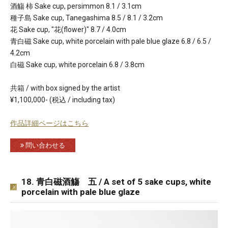
酒觴 柿 Sake cup, persimmon 8.1 / 3.1cm
種子島 Sake cup, Tanegashima 8.5 / 8.1 / 3.2cm
花 Sake cup, "花(flower)" 8.7 / 4.0cm
青白磁 Sake cup, white porcelain with pale blue glaze 6.8 / 6.5 /
4.2cm
白磁 Sake cup, white porcelain 6.8 / 3.8cm
共箱 / with box signed by the artist
¥1,100,000- (税込 / including tax)
作品詳細ページはこちら
問い合わせる
18. 青白磁酒觴 五 / A set of 5 sake cups, white
porcelain with pale blue glaze