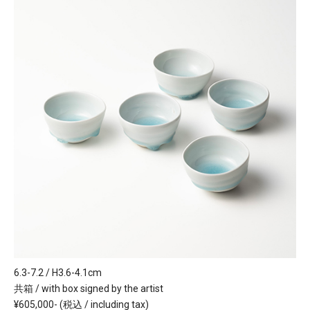
6.3-7.2 / H3.6-4.1cm
共箱 / with box signed by the artist
¥605,000- (税込 / including tax)