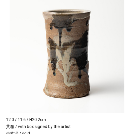
12.0 / 11.6 / H20.2cm
共箱 / with box signed by the artist
売約済 / sold