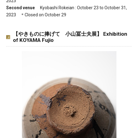
2023
Second venue
Kyobashi Rokeian : October 23 to October 31,
2023 ＊Closed on October 29
【やきものに捧げて 小山冨士夫展】 Exhibition
of KOYAMA Fujio