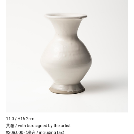
11.0 / H16.2cm
共箱 / with box signed by the artist
¥308,000- (税込 / including tax)