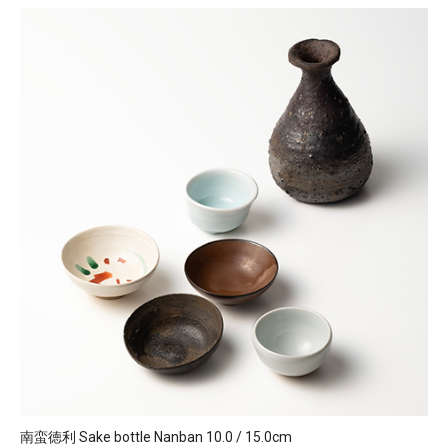
南蛮徳利 Sake bottle Nanban 10.0 / 15.0cm