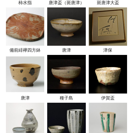
柿水指
唐津盃（斑唐津）
斑唐津大盃
備前緋襷四方鉢
唐津
津保
唐津
種子島
伊賀盃