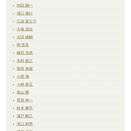
内田 鋼一
浦口 雅行
江波 冨士子
大塚 茂吉
太田 修嗣
岡 晋吾
鎌田 克慈
木村 展之
黒田 泰蔵
小西 潮
小林 東五
柴山 勝
菅原 伸一
鈴木 爽司
瀬戸 毅己
滝口 和男