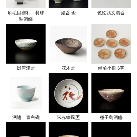
刷毛目徳利 眞珠
湯呑 盃
色絵筋文湯呑
釉酒觴
斑唐津盃
花木盃
備前小皿 6客
酒觴 青白磁
宋赤絵風盃
種子島酒觴