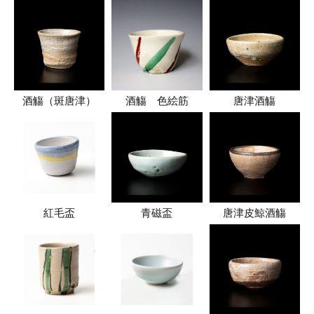
酒觴（斑唐津）
酒觴 色絵筋
唐津酒觴
紅毛盃
青磁盃
唐津皮鯨酒觴