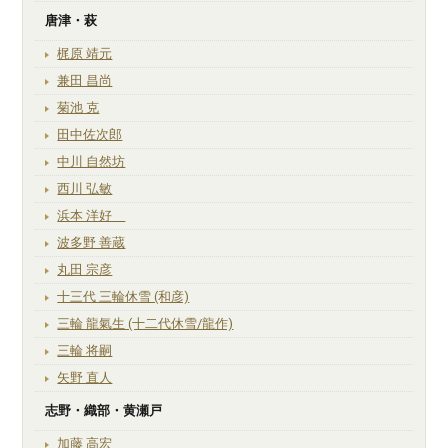
唐津・萩
梶原 靖元
兼田 昌尚
菊池 克
田中佐次郎
中川 自然坊
西川 弘敏
浜本 洋好
波多野 善蔵
丸田 宗彦
十三代 三輪休雪 (和彦)
三輪 龍氣生 (十二代休雪/龍作)
三輪 将嗣
矢野 直人
志野・織部・黄瀬戸
加藤 高宏