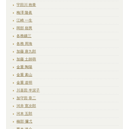
宇田川 抱青
梅澤 隆眞
江崎 一生
岡部 嶺男
各務鑛三
各務 周海
加藤 唐九郎
加藤 土師萌
金重 陶陽
金重 素山
金重 道明
川喜田 半泥子
加守田 章二
河井 寛次郎
河本 五郎
楠部 彌弌