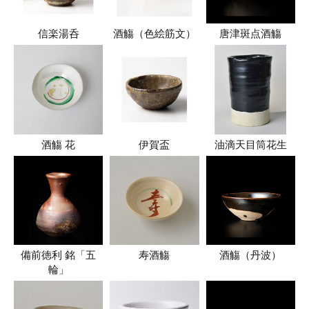
信楽湯呑
酒觴（色絵筋文）
唐津斑点酒觴
酒觴 花
伊賀盃
油滴天目筒花生
備前徳利 銘「五
寿酒觴
酒觴（丹波）
輪」