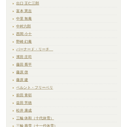
出口 王仁三郎
富本 憲吉
中里 無庵
中村六郎
西岡 小十
野崎 幻庵
バーナード・リーチ
濱田 庄司
藤田 喬平
藤原 啓
藤原 建
ベルント・フリーベリ
前田 青邨
益田 芳徳
松井 康成
三輪 休和（十代休雪）
三輪 壽雪（十一代休雪）