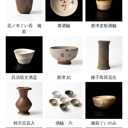
花ノ木ぐい呑 備
壽酒觴
唐津皮鯨酒觴
前
呉須筋文酒盃
唐津 絵
種子島筒花生
柿天目花入
酒觴 六
備前ぐいのみ