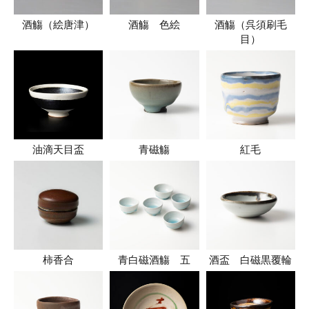
酒觴（絵唐津）
酒觴 色絵
酒觴（呉須刷毛
目）
油滴天目盃
青磁觴
紅毛
柿香合
青白磁酒觴 五
酒盃 白磁黒覆輪