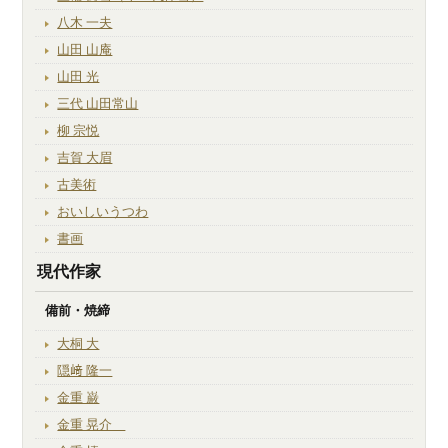
八木 一夫
山田 山庵
山田 光
三代 山田常山
柳 宗悦
吉賀 大眉
古美術
おいしいうつわ
書画
現代作家
備前・焼締
大桐 大
隠﨑 隆一
金重 巌
金重 晃介