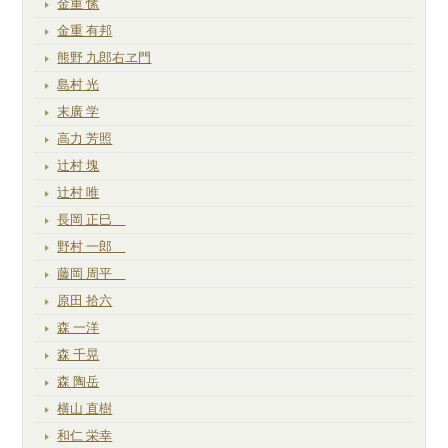
金重 愫
金重 有邦
熊野 九郎右ヱ門
島村 光
末廣 学
高力 芳照
辻村 塊
辻村 唯
長岡 正巳
野村 一郎
藤岡 周平
原田 拾六
森 一洋
森 千晃
森 陶岳
横山 直樹
和仁 栄幸