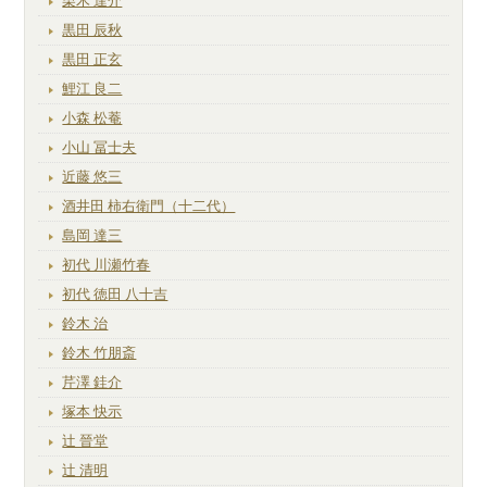
栗木 達介
黒田 辰秋
黒田 正玄
鯉江 良二
小森 松菴
小山 冨士夫
近藤 悠三
酒井田 柿右衛門（十二代）
島岡 達三
初代 川瀬竹春
初代 徳田 八十吉
鈴木 治
鈴木 竹朋斎
芹澤 銈介
塚本 快示
辻 晉堂
辻 清明