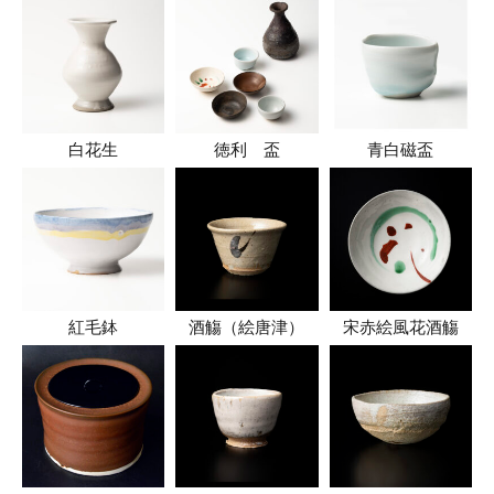
白花生
徳利 盃
青白磁盃
紅毛鉢
酒觴（絵唐津）
宋赤絵風花酒觴