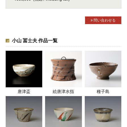
問い合わせる
小山 冨士夫 作品一覧
唐津盃
絵唐津水指
種子島