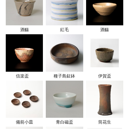
酒觴
紅毛
酒觴
信楽盃
種子島鉦鉢
伊賀盃
備前小皿
青白磁盃
筒花生