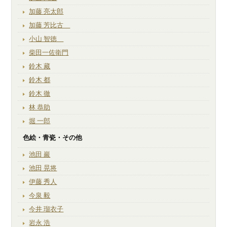
加藤 亮太郎
加藤 芳比古
小山 智徳
柴田一佐衛門
鈴木 藏
鈴木 都
鈴木 徹
林 恭助
堀 一郎
色絵・青瓷・その他
池田 巖
池田 晃将
伊藤 秀人
今泉 毅
今井 瑠衣子
岩永 浩