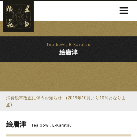
Tea bowl, E-Karatsu
絵唐津
消費税率改正に伴うお知らせ (2019年10月より10％となりま
す)
絵唐津
Tea bowl, E-Karatsu