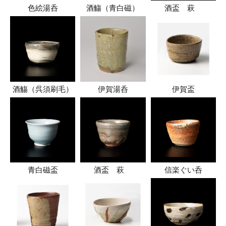
色絵湯呑
酒觴（青白磁）
酒盃 萩
酒觴（呉須刷毛）
伊賀湯呑
伊賀盃
青白磁盃
酒盃 萩
信楽ぐい呑