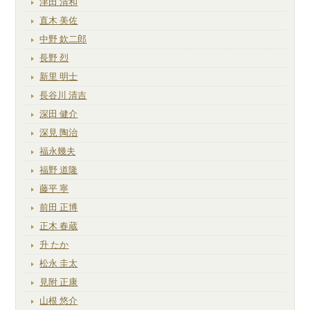
津田 清和
直木 美佐
中野 欽二郎
長野 烈
新里 明士
長谷川 清吉
深田 健介
深見 陶治
福永幾夫
福野 道隆
藤平 寧
前田 正博
正木 春蔵
升 たか
松永 圭太
見附 正康
山根 悠介