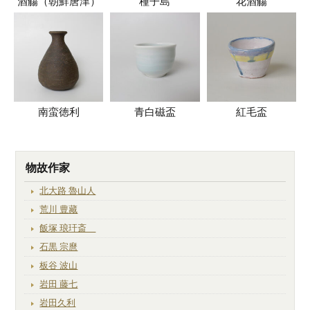
酒觴（朝鮮唐津）
種子島
花酒觴
南蛮徳利
青白磁盃
紅毛盃
物故作家
北大路 魯山人
荒川 豊藏
飯塚 琅玕斎
石黒 宗麿
板谷 波山
岩田 藤七
岩田久利