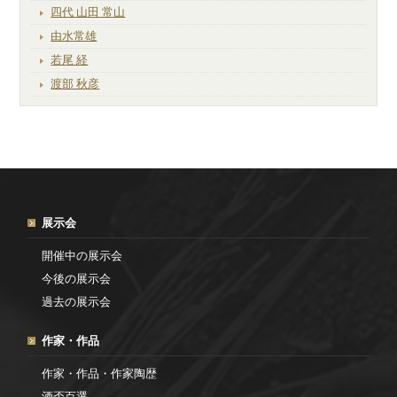
四代 山田 常山
由水常雄
若尾 経
渡部 秋彦
展示会
開催中の展示会
今後の展示会
過去の展示会
作家・作品
作家・作品・作家陶歴
酒盃百選