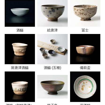
酒觴
絵唐津
冨士
斑唐津酒觴
酒觴 (五種)
備前盃