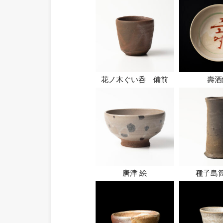
花ノ木ぐい呑 備前
壽酒
唐津 絵
種子島