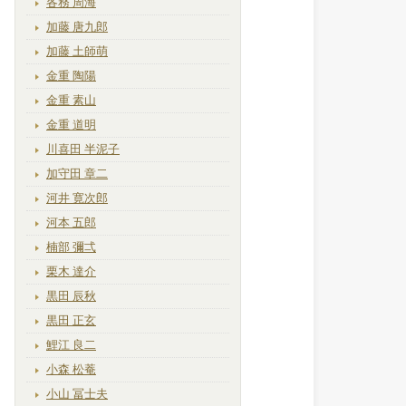
各務 周海
加藤 唐九郎
加藤 土師萌
金重 陶陽
金重 素山
金重 道明
川喜田 半泥子
加守田 章二
河井 寛次郎
河本 五郎
楠部 彌弌
栗木 達介
黒田 辰秋
黒田 正玄
鯉江 良二
小森 松菴
小山 冨士夫