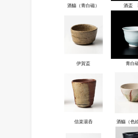
酒觴（青白磁）
酒盃
伊賀盃
青白
信楽湯呑
酒觴（色