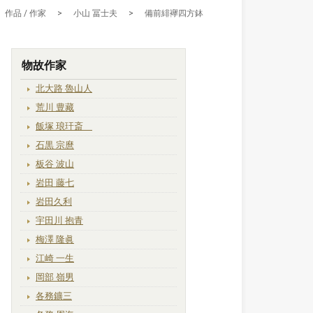
作品 / 作家
>
小山 冨士夫
>
備前緋襷四方鉢
物故作家
北大路 魯山人
荒川 豊藏
飯塚 琅玕斎
石黒 宗麿
板谷 波山
岩田 藤七
岩田久利
宇田川 抱青
梅澤 隆眞
江崎 一生
岡部 嶺男
各務鑛三