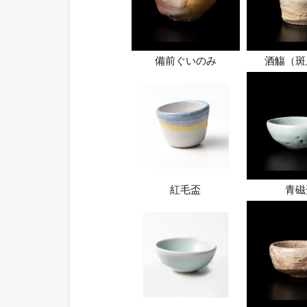
備前ぐいのみ
酒觴（斑
紅毛盃
青磁