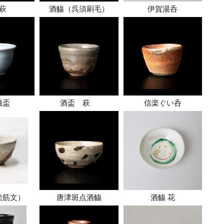
 萩
酒觴（呉須刷毛）
伊賀湯呑
磁盃
酒盃 萩
信楽ぐい呑
絵筋文）
唐津斑点酒觴
酒觴 花