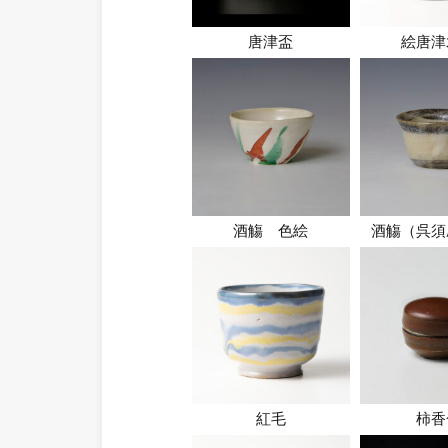
唐津盃
絵唐津
酒觴 色絵
酒觴（呉須
紅毛
柿香