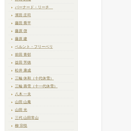
バーナード・リーチ
濱田 庄司
藤田 喬平
藤原 啓
藤原 建
ベルント・フリーベリ
前田 青邨
益田 芳徳
松井 康成
三輪 休和（十代休雪）
三輪 壽雪（十一代休雪）
八木 一夫
山田 山庵
山田 光
三代 山田常山
柳 宗悦