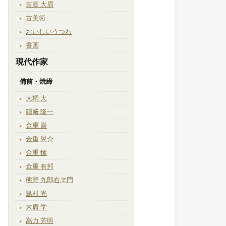
吉賀 大眉
古美術
おいしいうつわ
書画
現代作家
備前・焼締
大桐 大
隠﨑 隆一
金重 巌
金重 晃介
金重 愫
金重 有邦
熊野 九郎右ヱ門
島村 光
末廣 学
高力 芳照