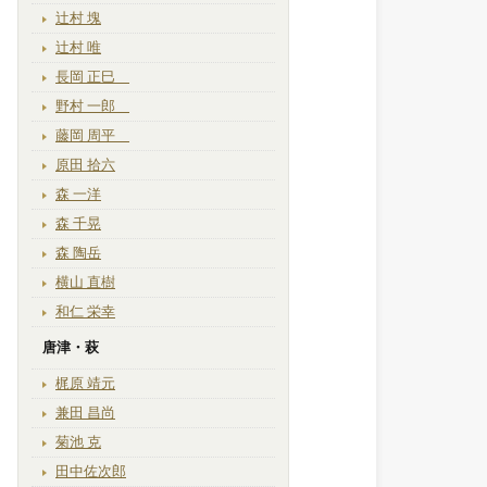
辻村 塊
辻村 唯
長岡 正巳
野村 一郎
藤岡 周平
原田 拾六
森 一洋
森 千晃
森 陶岳
横山 直樹
和仁 栄幸
唐津・萩
梶原 靖元
兼田 昌尚
菊池 克
田中佐次郎