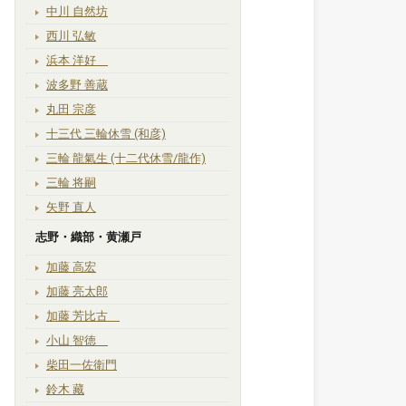
中川 自然坊
西川 弘敏
浜本 洋好
波多野 善蔵
丸田 宗彦
十三代 三輪休雪 (和彦)
三輪 龍氣生 (十二代休雪/龍作)
三輪 将嗣
矢野 直人
志野・織部・黄瀬戸
加藤 高宏
加藤 亮太郎
加藤 芳比古
小山 智徳
柴田一佐衛門
鈴木 藏