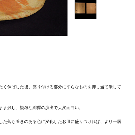
たく伸ばした後、盛り付ける部分に平らなものを押し当て潰して
まま残し、複雑な緋襷の演出で大変面白い。
した落ち着きのある色に変化したお皿に盛りつければ、より一層