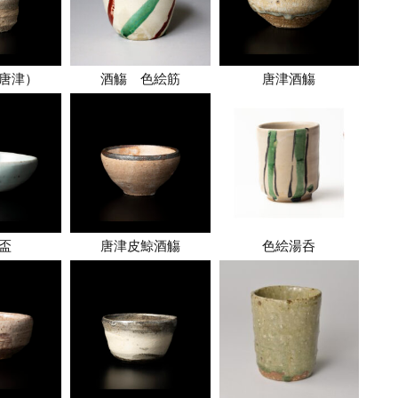
唐津）
酒觴 色絵筋
唐津酒觴
盃
唐津皮鯨酒觴
色絵湯呑