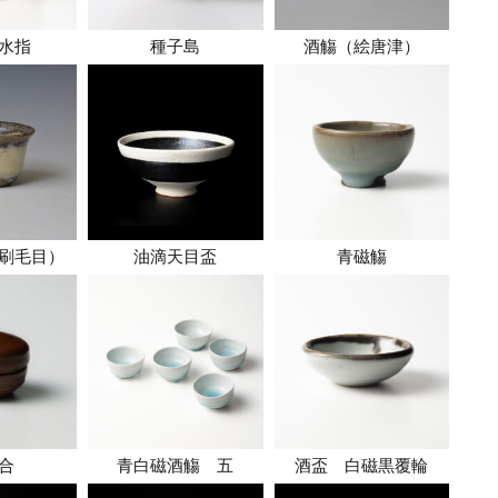
水指
種子島
酒觴（絵唐津）
刷毛目）
油滴天目盃
青磁觴
合
青白磁酒觴 五
酒盃 白磁黒覆輪