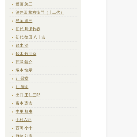
近藤 悠三
酒井田 柿右衛門（十二代）
島岡 達三
初代 川瀬竹春
初代 徳田 八十吉
鈴木 治
鈴木 竹朋斎
芹澤 銈介
塚本 快示
辻 晉堂
辻 清明
出口 王仁三郎
富本 憲吉
中里 無庵
中村六郎
西岡 小十
野崎 幻庵