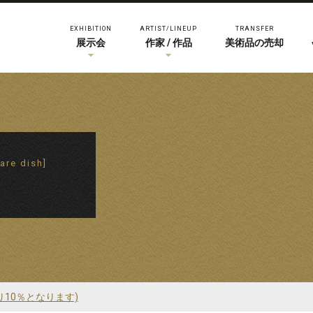
EXHIBITION
ARTIST/LINEUP
TRANSFER
展示会
作家 / 作品
美術品の売却
are dish]
り10％となります)