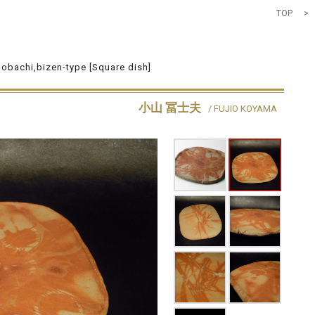
TOP
>
obachi,bizen-type [Square dish]
小山 冨士夫
/ FUJIO KOYAMA