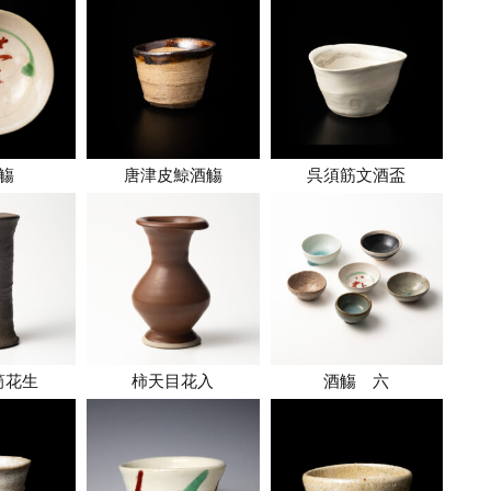
觴
唐津皮鯨酒觴
呉須筋文酒盃
筒花生
柿天目花入
酒觴 六