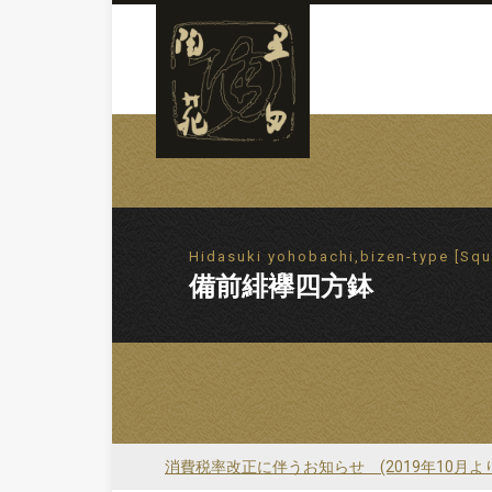
Hidasuki yohobachi,bizen-type [Squ
備前緋襷四方鉢
消費税率改正に伴うお知らせ (2019年10月よ