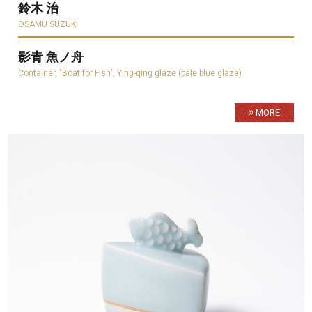
鈴木 治
OSAMU SUZUKI
影青 魚ノ舟
Container, "Boat for Fish", Ying-qing glaze (pale blue glaze)
MORE