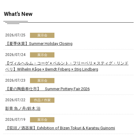
What’s New
2026/07/25
展示会
【夏季休業】Summer Holiday Closing
2026/07/24
展示会
【ヴィルヘルム・コーゲ × ベルント・フリーベリ × スティグ・リンド
ベリ】Wilhelm Kåge × Berndt Friberg × Stig Lindberg
2026/07/23
展示会
【夏の陶藝奉仕市】 Summer Pottery Fair 2026
2026/07/22
作品 / 作家
影青 魚ノ舟/
鈴木 治
2026/07/19
展示会
【双頭ノ酒器展】Exhibition of Bizen Tokuri & Karatsu Guinomi