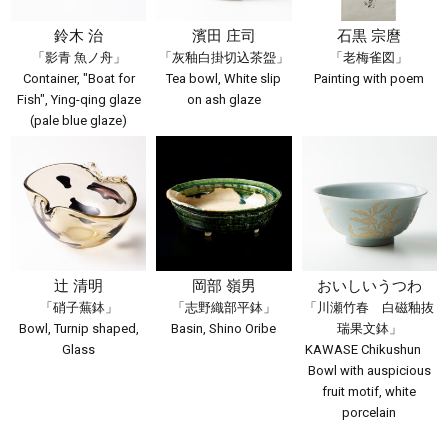
鈴木 治
濱田 庄司
石黒 宗麿
「影青 魚ノ舟」
「灰釉白掛切込茶盌」
「老梅雀図」
Container, "Boat for
Tea bowl, White slip
Painting with poem
Fish", Ying-qing glaze
on ash glaze
(pale blue glaze)
辻 清明
岡部 嶺男
おいしいうつわ
「硝子蕪鉢」
「志野織部平鉢」
「川瀬竹春 白磁釉抜
Bowl, Turnip shaped,
Basin, Shino Oribe
瑞果文鉢」
Glass
KAWASE Chikushun
Bowl with auspicious
fruit motif, white
porcelain