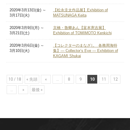
2020年3月13日(金) ～
【松永圭太作品展】Exhibition of
3月17日(火)
MATSUNAGA Keita
2020年3月9日(月) ～
京橋・魯卿あん【富本憲吉展】
3月21日(土)
Exhibition of TOMIMOTO Kenkichi
2020年3月6日(金) ～
【コレクターのまなざし 各務周海特
3月10日(火)
集】— Collector’s Eye — Exhibition of
KAGAMI Shukai
10 / 18
« 先頭
«
...
8
9
10
11
12
...
»
最後 »