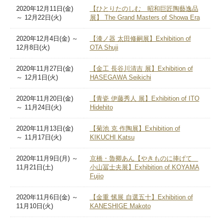
2020年12月11日(金)
【ひとりたのしむ 昭和巨匠陶藝逸品
～ 12月22日(火)
展】 The Grand Masters of Showa Era
2020年12月4日(金) ～
【漆ノ器 太田修嗣展】Exhibition of
12月8日(火)
OTA Shuji
2020年11月27日(金)
【金工 長谷川清吉 展】Exhibition of
～ 12月1日(火)
HASEGAWA Seikichi
2020年11月20日(金)
【青瓷 伊藤秀人 展】Exhibition of ITO
～ 11月24日(火)
Hidehito
2020年11月13日(金)
【菊池 克 作陶展】Exhibition of
～ 11月17日(火)
KIKUCHI Katsu
2020年11月9日(月) ～
京橋・魯卿あん【やきものに捧げて
11月21日(土)
小山冨士夫展】Exhibition of KOYAMA
Fujio
2020年11月6日(金) ～
【金重 愫展 自選五十】Exhibition of
11月10日(火)
KANESHIGE Makoto