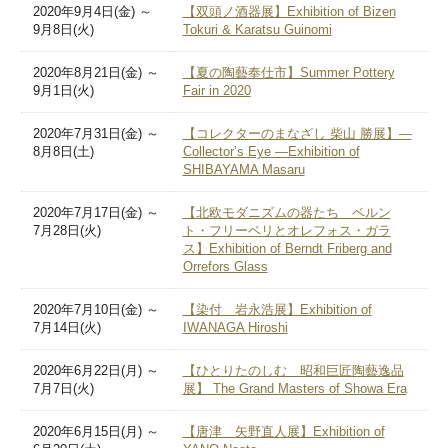
2020年9月4日(金) ～
【双頭ノ酒器展】Exhibition of Bizen
9月8日(火)
Tokuri & Karatsu Guinomi
2020年8月21日(金) ～
【夏の陶藝奉仕市】Summer Pottery
9月1日(火)
Fair in 2020
2020年7月31日(金) ～
【コレクターのまなざし 柴山 勝展】—
8月8日(土)
Collector’s Eye —Exhibition of
SHIBAYAMA Masaru
2020年7月17日(金) ～
【北欧モダニズムの器たち ベルン
7月28日(火)
ト・フリーベリとオレフォス・ガラ
ス】Exhibition of Berndt Friberg and
Orrefors Glass
2020年7月10日(金) ～
【染付 岩永浩展】Exhibition of
7月14日(火)
IWANAGA Hiroshi
2020年6月22日(月) ～
【ひとりたのしむ 昭和巨匠陶藝逸品
7月7日(火)
展】 The Grand Masters of Showa Era
2020年6月15日(月) ～
【唐津 矢野直人展】Exhibition of