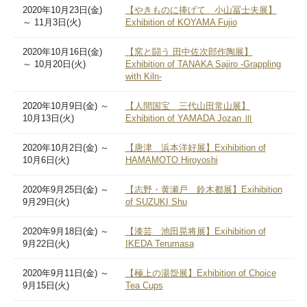
2020年10月23日(金)
【やきものに捧げて 小山冨士夫展】
～ 11月3日(火)
Exhibition of KOYAMA Fujio
2020年10月16日(金)
【窯と闘う 田中佐次郎作陶展】
～ 10月20日(火)
Exhibition of TANAKA Sajiro -Grappling
with Kiln-
2020年10月9日(金) ～
【人間国宝 三代山田常山展】
10月13日(火)
Exhibition of YAMADA Jozan Ⅲ
2020年10月2日(金) ～
【唐津 浜本洋好展】Exihibition of
10月6日(火)
HAMAMOTO Hiroyoshi
2020年9月25日(金) ～
【志野・黄瀬戸 鈴木都展】Exihibition
9月29日(火)
of SUZUKI Shu
2020年9月18日(金) ～
【漆芸 池田晃将展】Exihibition of
9月22日(火)
IKEDA Terumasa
2020年9月11日(金) ～
【極上の湯盌展】Exhibition of Choice
9月15日(火)
Tea Cups