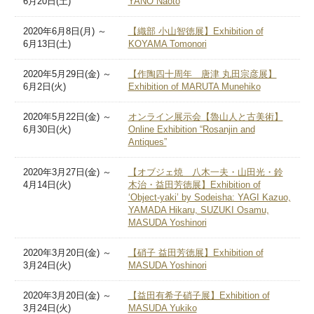
6月20日(土)
YANO Naoto
2020年6月8日(月) ～
【織部 小山智徳展】Exhibition of
6月13日(土)
KOYAMA Tomonori
2020年5月29日(金) ～
【作陶四十周年 唐津 丸田宗彦展】
6月2日(火)
Exhibition of MARUTA Munehiko
2020年5月22日(金) ～
オンライン展示会【魯山人と古美術】
6月30日(火)
Online Exhibition “Rosanjin and
Antiques”
2020年3月27日(金) ～
【オブジェ焼 八木一夫・山田光・鈴
4月14日(火)
木治・益田芳徳展】Exhibition of
‘Object-yaki’ by Sodeisha: YAGI Kazuo,
YAMADA Hikaru, SUZUKI Osamu,
MASUDA Yoshinori
2020年3月20日(金) ～
【硝子 益田芳徳展】Exhibition of
3月24日(火)
MASUDA Yoshinori
2020年3月20日(金) ～
【益田有希子硝子展】Exhibition of
3月24日(火)
MASUDA Yukiko