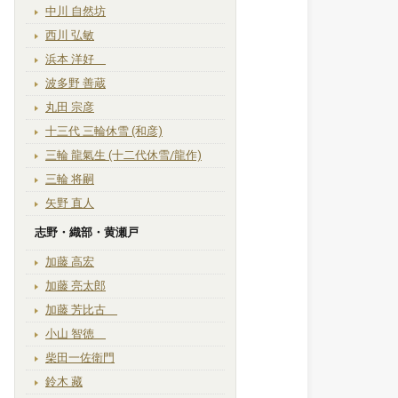
中川 自然坊
西川 弘敏
浜本 洋好
波多野 善蔵
丸田 宗彦
十三代 三輪休雪 (和彦)
三輪 龍氣生 (十二代休雪/龍作)
三輪 将嗣
矢野 直人
志野・織部・黄瀬戸
加藤 高宏
加藤 亮太郎
加藤 芳比古
小山 智徳
柴田一佐衛門
鈴木 藏