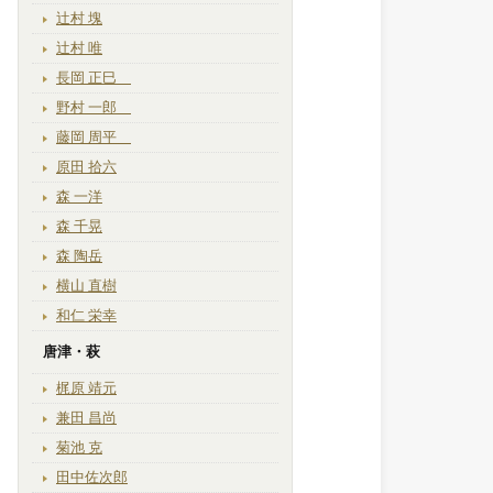
辻村 塊
辻村 唯
長岡 正巳
野村 一郎
藤岡 周平
原田 拾六
森 一洋
森 千晃
森 陶岳
横山 直樹
和仁 栄幸
唐津・萩
梶原 靖元
兼田 昌尚
菊池 克
田中佐次郎