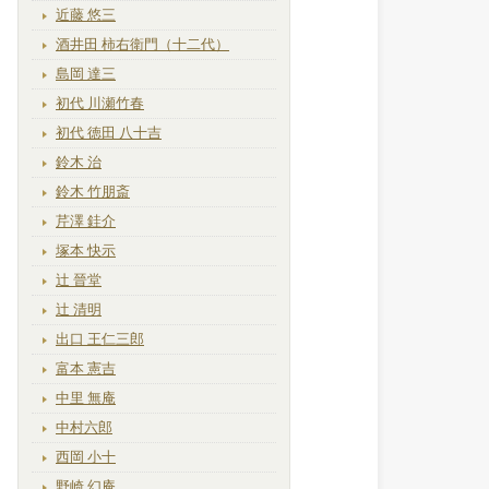
近藤 悠三
酒井田 柿右衛門（十二代）
島岡 達三
初代 川瀬竹春
初代 徳田 八十吉
鈴木 治
鈴木 竹朋斎
芹澤 銈介
塚本 快示
辻 晉堂
辻 清明
出口 王仁三郎
富本 憲吉
中里 無庵
中村六郎
西岡 小十
野崎 幻庵