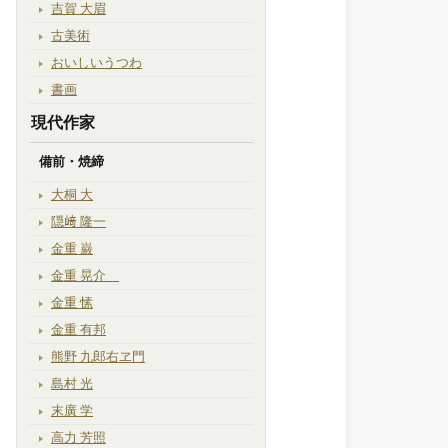
吉賀 大眉
古美術
おいしいうつわ
書画
現代作家
備前・焼締
大桐 大
隠﨑 隆一
金重 巌
金重 晃介
金重 愫
金重 有邦
熊野 九郎右ヱ門
島村 光
末廣 学
高力 芳照