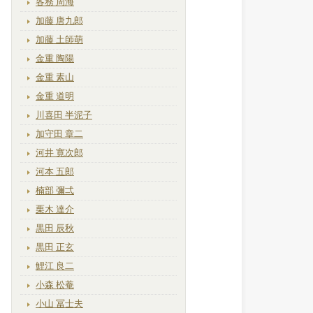
各務 周海
加藤 唐九郎
加藤 土師萌
金重 陶陽
金重 素山
金重 道明
川喜田 半泥子
加守田 章二
河井 寛次郎
河本 五郎
楠部 彌弌
栗木 達介
黒田 辰秋
黒田 正玄
鯉江 良二
小森 松菴
小山 冨士夫