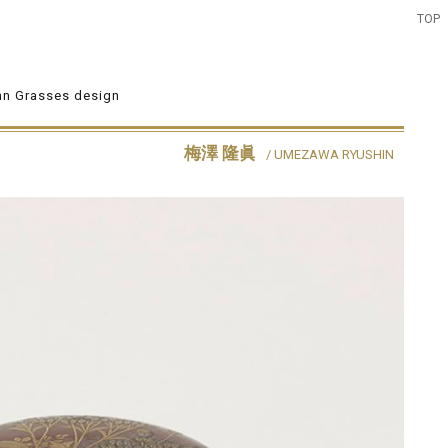
TOP
n Grasses design
梅澤 隆眞
/ UMEZAWA RYUSHIN