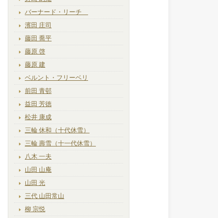
バーナード・リーチ
濱田 庄司
藤田 喬平
藤原 啓
藤原 建
ベルント・フリーベリ
前田 青邨
益田 芳徳
松井 康成
三輪 休和（十代休雪）
三輪 壽雪（十一代休雪）
八木 一夫
山田 山庵
山田 光
三代 山田常山
柳 宗悦