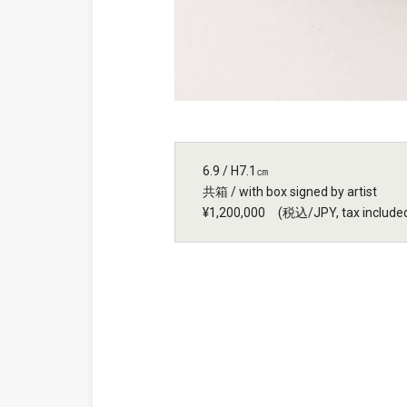
6.9 / H7.1㎝
共箱 / with box signed by artist
¥1,200,000 (税込/JPY, tax include