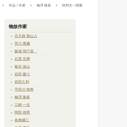
>
作品 / 作家
>
梅澤 隆眞
>
秋艸文一閑棗
物故作家
北大路 魯山人
荒川 豊藏
飯塚 琅玕斎
石黒 宗麿
板谷 波山
岩田 藤七
岩田久利
宇田川 抱青
梅澤 隆眞
江崎 一生
岡部 嶺男
各務鑛三