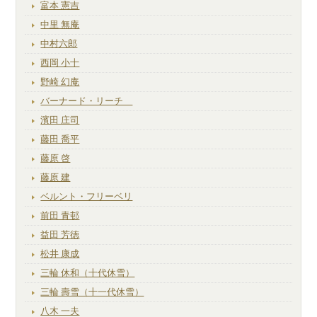
富本 憲吉
中里 無庵
中村六郎
西岡 小十
野崎 幻庵
バーナード・リーチ
濱田 庄司
藤田 喬平
藤原 啓
藤原 建
ベルント・フリーベリ
前田 青邨
益田 芳徳
松井 康成
三輪 休和（十代休雪）
三輪 壽雪（十一代休雪）
八木 一夫