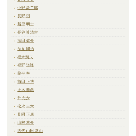
中野 欽二郎
長野 烈
新里 明士
長谷川 清吉
深田 健介
深見 陶治
福永幾夫
福野 道隆
藤平 寧
前田 正博
正木 春蔵
升 たか
松永 圭太
見附 正康
山根 悠介
四代 山田 常山