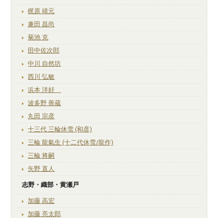
梶原 靖元
兼田 昌尚
菊池 克
田中佐次郎
中川 自然坊
西川 弘敏
浜本 洋好
波多野 善蔵
丸田 宗彦
十三代 三輪休雪 (和彦)
三輪 龍氣生 (十二代休雪/龍作)
三輪 将嗣
矢野 直人
志野・織部・黄瀬戸
加藤 高宏
加藤 亮太郎