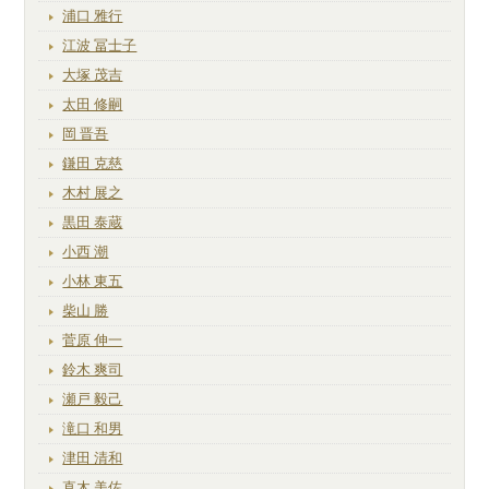
浦口 雅行
江波 冨士子
大塚 茂吉
太田 修嗣
岡 晋吾
鎌田 克慈
木村 展之
黒田 泰蔵
小西 潮
小林 東五
柴山 勝
菅原 伸一
鈴木 爽司
瀬戸 毅己
滝口 和男
津田 清和
直木 美佐