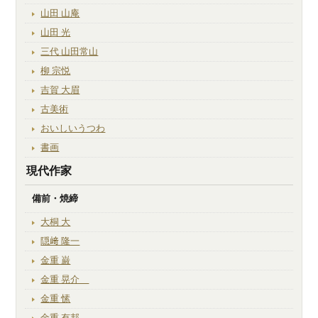
山田 山庵
山田 光
三代 山田常山
柳 宗悦
吉賀 大眉
古美術
おいしいうつわ
書画
現代作家
備前・焼締
大桐 大
隠﨑 隆一
金重 巌
金重 晃介
金重 愫
金重 有邦