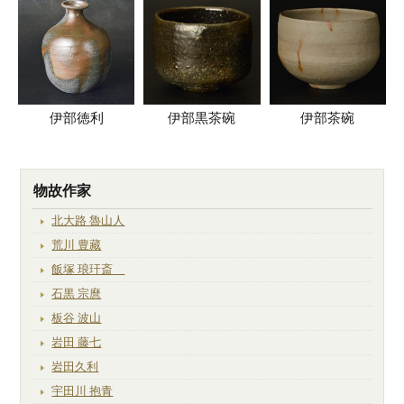
伊部徳利
伊部黒茶碗
伊部茶碗
物故作家
北大路 魯山人
荒川 豊藏
飯塚 琅玕斎
石黒 宗麿
板谷 波山
岩田 藤七
岩田久利
宇田川 抱青