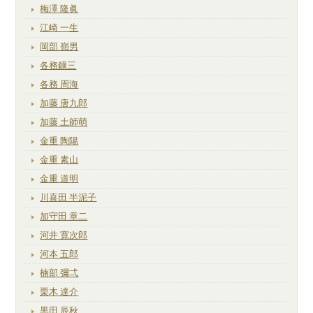
梅澤 隆眞
江崎 一生
岡部 嶺男
各務鑛三
各務 周海
加藤 唐九郎
加藤 土師萌
金重 陶陽
金重 素山
金重 道明
川喜田 半泥子
加守田 章二
河井 寛次郎
河本 五郎
楠部 彌弌
栗木 達介
黒田 辰秋