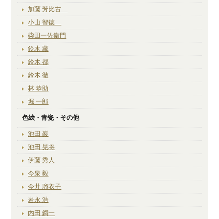
加藤 芳比古
小山 智徳
柴田一佐衛門
鈴木 藏
鈴木 都
鈴木 徹
林 恭助
堀 一郎
色絵・青瓷・その他
池田 巖
池田 晃将
伊藤 秀人
今泉 毅
今井 瑠衣子
岩永 浩
内田 鋼一