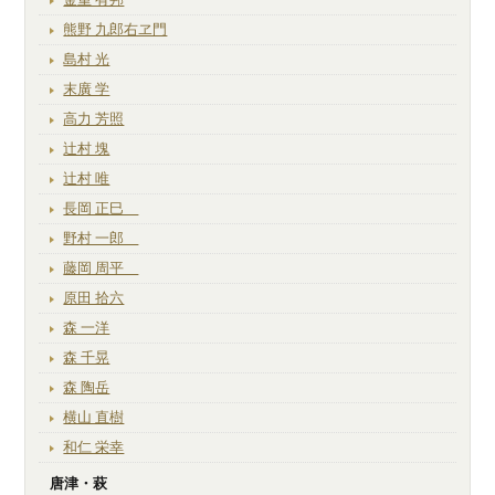
熊野 九郎右ヱ門
島村 光
末廣 学
高力 芳照
辻村 塊
辻村 唯
長岡 正巳
野村 一郎
藤岡 周平
原田 拾六
森 一洋
森 千晃
森 陶岳
横山 直樹
和仁 栄幸
唐津・萩