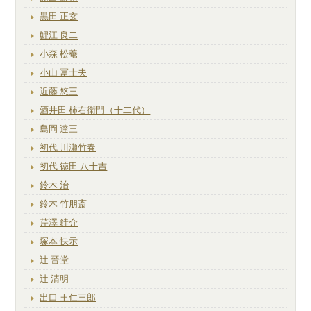
黒田 正玄
鯉江 良二
小森 松菴
小山 冨士夫
近藤 悠三
酒井田 柿右衛門（十二代）
島岡 達三
初代 川瀬竹春
初代 徳田 八十吉
鈴木 治
鈴木 竹朋斎
芹澤 銈介
塚本 快示
辻 晉堂
辻 清明
出口 王仁三郎