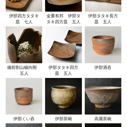
伊部四方タタキ
金重有邦 伊部タ
伊部タタキ長方
皿 七人
タキ四方皿 五人
皿 五人
備前割山椒向附
伊部タタキ四方
伊部酒呑
五人
皿 五人
伊部くい呑
伊部茶碗
高麗茶碗