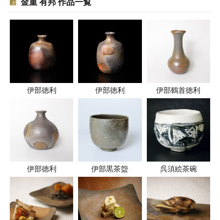
金重 有邦 作品一覧
伊部徳利
伊部徳利
伊部鶴首徳利
伊部徳利
伊部黒茶盌
呉須絵茶碗