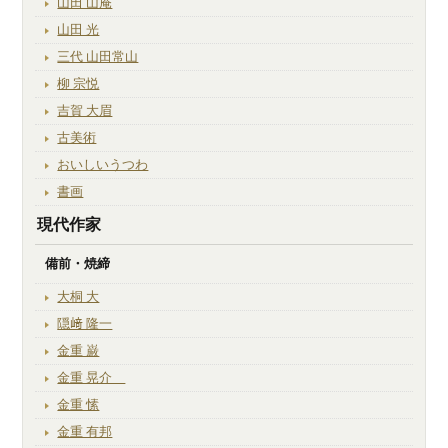
山田 山庵
山田 光
三代 山田常山
柳 宗悦
吉賀 大眉
古美術
おいしいうつわ
書画
現代作家
備前・焼締
大桐 大
隠﨑 隆一
金重 巌
金重 晃介
金重 愫
金重 有邦