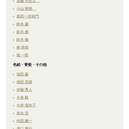
加藤 芳比古
小山 智徳
柴田一佐衛門
鈴木 藏
鈴木 都
鈴木 徹
林 恭助
堀 一郎
色絵・青瓷・その他
池田 巖
池田 晃将
伊藤 秀人
今泉 毅
今井 瑠衣子
岩永 浩
内田 鋼一
浦口 雅行