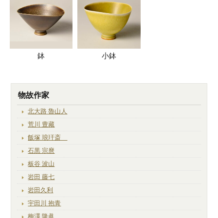
鉢
小鉢
物故作家
北大路 魯山人
荒川 豊藏
飯塚 琅玕斎
石黒 宗麿
板谷 波山
岩田 藤七
岩田久利
宇田川 抱青
梅澤 隆眞