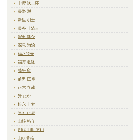
中野 欽二郎
長野 烈
新里 明士
長谷川 清吉
深田 健介
深見 陶治
福永幾夫
福野 道隆
藤平 寧
前田 正博
正木 春蔵
升 たか
松永 圭太
見附 正康
山根 悠介
四代 山田 常山
由水常雄