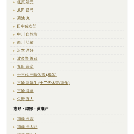
梶原 靖元
兼田 昌尚
菊池 克
田中佐次郎
中川 自然坊
西川 弘敏
浜本 洋好
波多野 善蔵
丸田 宗彦
十三代 三輪休雪 (和彦)
三輪 龍氣生 (十二代休雪/龍作)
三輪 将嗣
矢野 直人
志野・織部・黄瀬戸
加藤 高宏
加藤 亮太郎