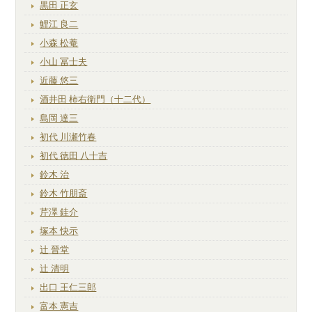
黒田 正玄
鯉江 良二
小森 松菴
小山 冨士夫
近藤 悠三
酒井田 柿右衛門（十二代）
島岡 達三
初代 川瀬竹春
初代 徳田 八十吉
鈴木 治
鈴木 竹朋斎
芹澤 銈介
塚本 快示
辻 晉堂
辻 清明
出口 王仁三郎
富本 憲吉