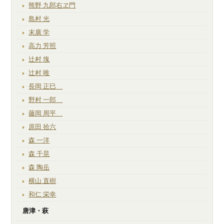
熊野 九郎右ヱ門
島村 光
末廣 学
高力 芳照
辻村 塊
辻村 唯
長岡 正巳
野村 一郎
藤岡 周平
原田 拾六
森 一洋
森 千晃
森 陶岳
横山 直樹
和仁 栄幸
唐津・萩