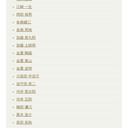
江崎 一生
岡部 嶺男
各務鑛三
各務 周海
加藤 唐九郎
加藤 土師萌
金重 陶陽
金重 素山
金重 道明
川喜田 半泥子
加守田 章二
河井 寛次郎
河本 五郎
楠部 彌弌
栗木 達介
黒田 辰秋