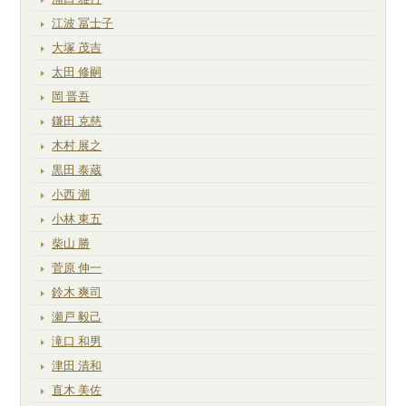
江波 冨士子
大塚 茂吉
太田 修嗣
岡 晋吾
鎌田 克慈
木村 展之
黒田 泰蔵
小西 潮
小林 東五
柴山 勝
菅原 伸一
鈴木 爽司
瀬戸 毅己
滝口 和男
津田 清和
直木 美佐