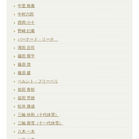
中里 無庵
中村六郎
西岡 小十
野崎 幻庵
バーナード・リーチ
濱田 庄司
藤田 喬平
藤原 啓
藤原 建
ベルント・フリーベリ
前田 青邨
益田 芳徳
松井 康成
三輪 休和（十代休雪）
三輪 壽雪（十一代休雪）
八木 一夫