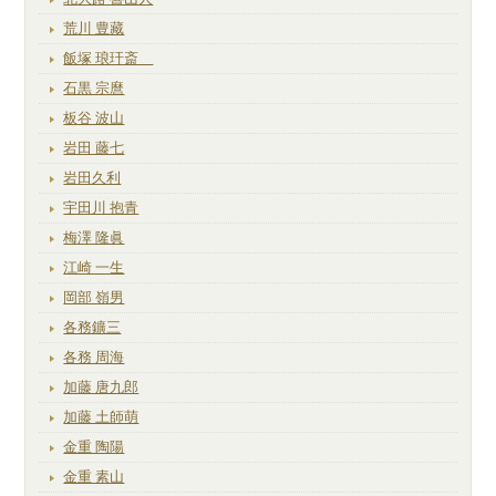
荒川 豊藏
飯塚 琅玕斎
石黒 宗麿
板谷 波山
岩田 藤七
岩田久利
宇田川 抱青
梅澤 隆眞
江崎 一生
岡部 嶺男
各務鑛三
各務 周海
加藤 唐九郎
加藤 土師萌
金重 陶陽
金重 素山