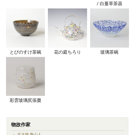
/ 白蔓草茶器
とびのすけ茶碗
花の庭ちろり
玻璃茶碗
彩雲玻璃尻張棗
物故作家
北大路 魯山人