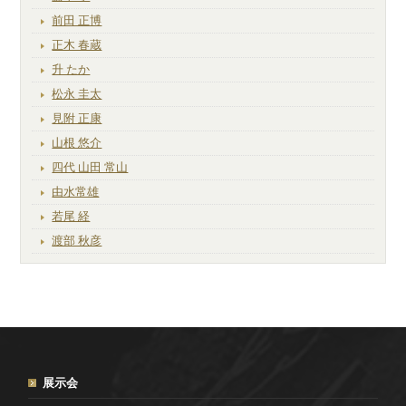
前田 正博
正木 春蔵
升 たか
松永 圭太
見附 正康
山根 悠介
四代 山田 常山
由水常雄
若尾 経
渡部 秋彦
展示会