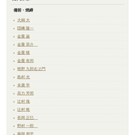
備前・焼締
大桐 大
隠﨑 隆一
金重 巌
金重 晃介
金重 愫
金重 有邦
熊野 九郎右ヱ門
島村 光
末廣 学
高力 芳照
辻村 塊
辻村 唯
長岡 正巳
野村 一郎
藤岡 周平