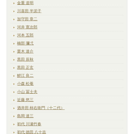
金重 道明
川喜田 半泥子
加守田 章二
河井 寛次郎
河本 五郎
楠部 彌弌
栗木 達介
黒田 辰秋
黒田 正玄
鯉江 良二
小森 松菴
小山 冨士夫
近藤 悠三
酒井田 柿右衛門（十二代）
島岡 達三
初代 川瀬竹春
初代 徳田 八十吉