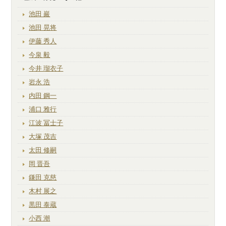
池田 巖
池田 晃将
伊藤 秀人
今泉 毅
今井 瑠衣子
岩永 浩
内田 鋼一
浦口 雅行
江波 冨士子
大塚 茂吉
太田 修嗣
岡 晋吾
鎌田 克慈
木村 展之
黒田 泰蔵
小西 潮