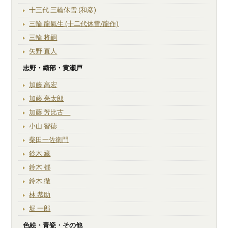
十三代 三輪休雪 (和彦)
三輪 龍氣生 (十二代休雪/龍作)
三輪 将嗣
矢野 直人
志野・織部・黄瀬戸
加藤 高宏
加藤 亮太郎
加藤 芳比古
小山 智徳
柴田一佐衛門
鈴木 藏
鈴木 都
鈴木 徹
林 恭助
堀 一郎
色絵・青瓷・その他