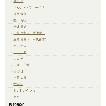
藤原 建
ベルント・フリーベリ
前田 青邨
益田 芳徳
松井 康成
三輪 休和（十代休雪）
三輪 壽雪（十一代休雪）
八木 一夫
山田 山庵
山田 光
三代 山田常山
柳 宗悦
吉賀 大眉
古美術
おいしいうつわ
書画
現代作家