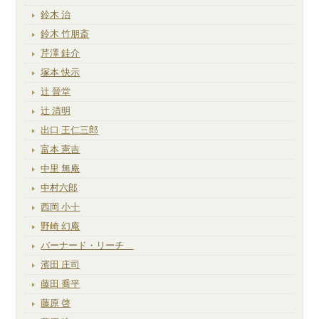
鈴木 治
鈴木 竹朋斎
芹澤 銈介
塚本 快示
辻 晉堂
辻 清明
出口 王仁三郎
富本 憲吉
中里 無庵
中村六郎
西岡 小十
野崎 幻庵
バーナード・リーチ
濱田 庄司
藤田 喬平
藤原 啓