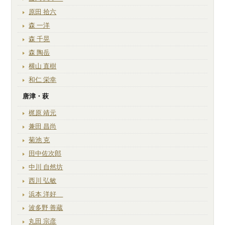
原田 拾六
森 一洋
森 千晃
森 陶岳
横山 直樹
和仁 栄幸
唐津・萩
梶原 靖元
兼田 昌尚
菊池 克
田中佐次郎
中川 自然坊
西川 弘敏
浜本 洋好
波多野 善蔵
丸田 宗彦