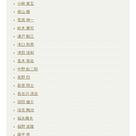
小林 東五
柴山 勝
菅原 伸一
鈴木 爽司
瀬戸 毅己
滝口 和男
津田 清和
直木 美佐
中野 欽二郎
長野 烈
新里 明士
長谷川 清吉
深田 健介
深見 陶治
福永幾夫
福野 道隆
藤平 寧