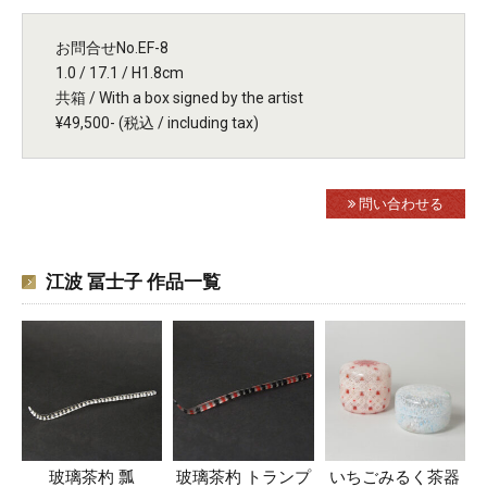
お問合せNo.EF-8
1.0 / 17.1 / H1.8cm
共箱 / With a box signed by the artist
¥49,500- (税込 / including tax)
問い合わせる
江波 冨士子 作品一覧
玻璃茶杓 瓢
玻璃茶杓 トランプ
いちごみるく茶器