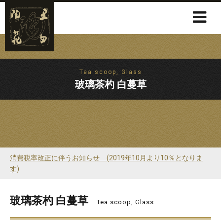
Tea scoop, Glass
玻璃茶杓 白蔓草
消費税率改正に伴うお知らせ (2019年10月より10％となりま
す)
玻璃茶杓 白蔓草
Tea scoop, Glass