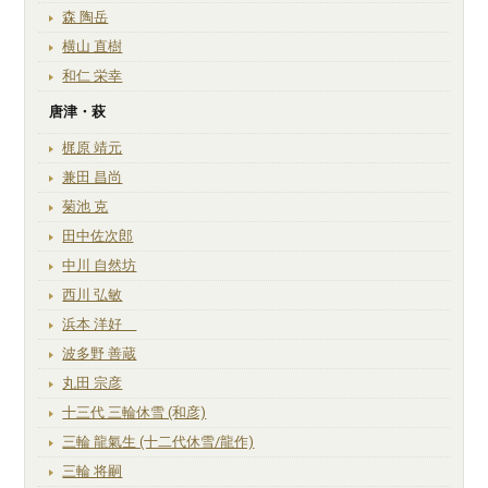
森 陶岳
横山 直樹
和仁 栄幸
唐津・萩
梶原 靖元
兼田 昌尚
菊池 克
田中佐次郎
中川 自然坊
西川 弘敏
浜本 洋好
波多野 善蔵
丸田 宗彦
十三代 三輪休雪 (和彦)
三輪 龍氣生 (十二代休雪/龍作)
三輪 将嗣