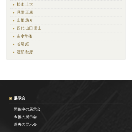
松永 圭太
見附 正康
山根 悠介
四代 山田 常山
由水常雄
若尾 経
渡部 秋彦
展示会
開催中の展示会
今後の展示会
過去の展示会