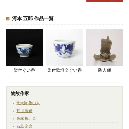
河本 五郎 作品一覧
染付ぐい呑
染付歌垣文ぐい呑
陶人俑
物故作家
北大路 魯山人
荒川 豊藏
飯塚 琅玕斎
石黒 宗麿