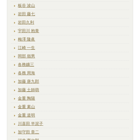
板谷 波山
岩田 藤七
岩田久利
宇田川 抱青
梅澤 隆眞
江崎 一生
岡部 嶺男
各務鑛三
各務 周海
加藤 唐九郎
加藤 土師萌
金重 陶陽
金重 素山
金重 道明
川喜田 半泥子
加守田 章二