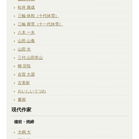
松井 康成
三輪 休和（十代休雪）
三輪 壽雪（十一代休雪）
八木 一夫
山田 山庵
山田 光
三代 山田常山
柳 宗悦
吉賀 大眉
古美術
おいしいうつわ
書画
現代作家
備前・焼締
大桐 大