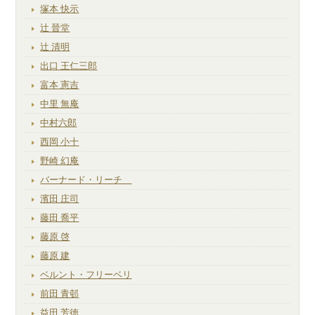
塚本 快示
辻 晉堂
辻 清明
出口 王仁三郎
富本 憲吉
中里 無庵
中村六郎
西岡 小十
野崎 幻庵
バーナード・リーチ
濱田 庄司
藤田 喬平
藤原 啓
藤原 建
ベルント・フリーベリ
前田 青邨
益田 芳徳