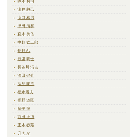
鈴木 爽司
瀬戸 毅己
滝口 和男
津田 清和
直木 美佐
中野 欽二郎
長野 烈
新里 明士
長谷川 清吉
深田 健介
深見 陶治
福永幾夫
福野 道隆
藤平 寧
前田 正博
正木 春蔵
升 たか