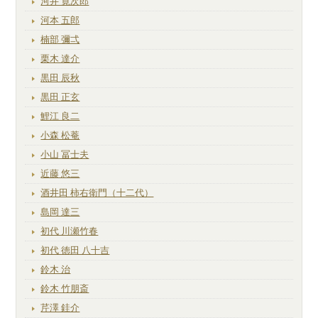
河井 寛次郎
河本 五郎
楠部 彌弌
栗木 達介
黒田 辰秋
黒田 正玄
鯉江 良二
小森 松菴
小山 冨士夫
近藤 悠三
酒井田 柿右衛門（十二代）
島岡 達三
初代 川瀬竹春
初代 徳田 八十吉
鈴木 治
鈴木 竹朋斎
芹澤 銈介