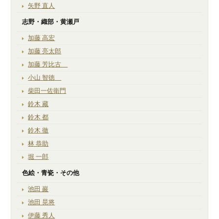
矢野 直人
志野・織部・黄瀬戸
加藤 高宏
加藤 亮太郎
加藤 芳比古
小山 智徳
柴田一佐衛門
鈴木 藏
鈴木 都
鈴木 徹
林 恭助
堀 一郎
色絵・青瓷・その他
池田 巖
池田 晃将
伊藤 秀人