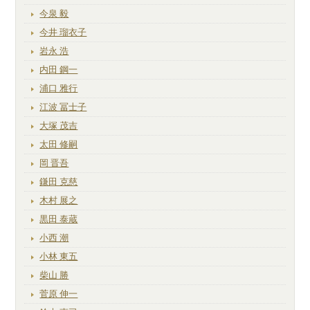
今泉 毅
今井 瑠衣子
岩永 浩
内田 鋼一
浦口 雅行
江波 冨士子
大塚 茂吉
太田 修嗣
岡 晋吾
鎌田 克慈
木村 展之
黒田 泰蔵
小西 潮
小林 東五
柴山 勝
菅原 伸一