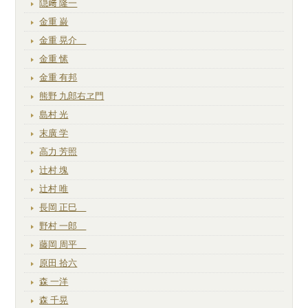
隠﨑 隆一
金重 巌
金重 晃介
金重 愫
金重 有邦
熊野 九郎右ヱ門
島村 光
末廣 学
高力 芳照
辻村 塊
辻村 唯
長岡 正巳
野村 一郎
藤岡 周平
原田 拾六
森 一洋
森 千晃