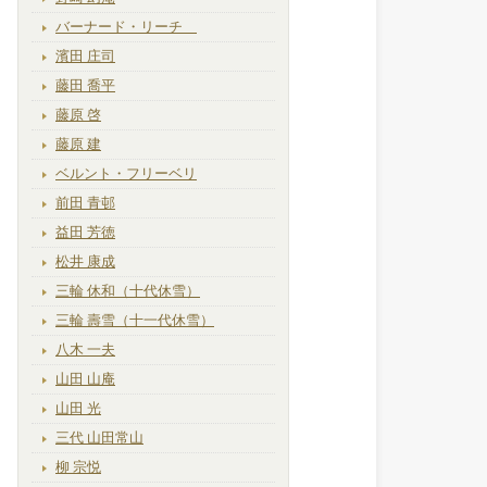
バーナード・リーチ
濱田 庄司
藤田 喬平
藤原 啓
藤原 建
ベルント・フリーベリ
前田 青邨
益田 芳徳
松井 康成
三輪 休和（十代休雪）
三輪 壽雪（十一代休雪）
八木 一夫
山田 山庵
山田 光
三代 山田常山
柳 宗悦