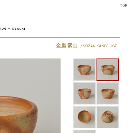
TOP
mbe Hidasuki
金重 素山
/ SOZAN KANESHIGE