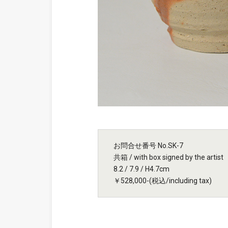
お問合せ番号 No.SK-7
共箱 / with box signed by the artist
8.2 / 7.9 / H4.7cm
￥528,000-(税込/including tax)