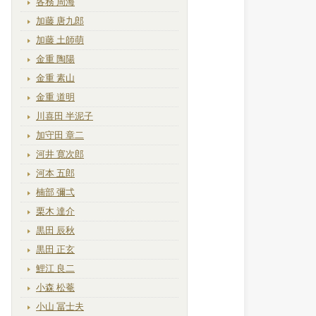
各務 周海
加藤 唐九郎
加藤 土師萌
金重 陶陽
金重 素山
金重 道明
川喜田 半泥子
加守田 章二
河井 寛次郎
河本 五郎
楠部 彌弌
栗木 達介
黒田 辰秋
黒田 正玄
鯉江 良二
小森 松菴
小山 冨士夫