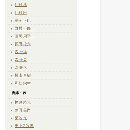
辻村 塊
辻村 唯
長岡 正巳
野村 一郎
藤岡 周平
原田 拾六
森 一洋
森 千晃
森 陶岳
横山 直樹
和仁 栄幸
唐津・萩
梶原 靖元
兼田 昌尚
菊池 克
田中佐次郎