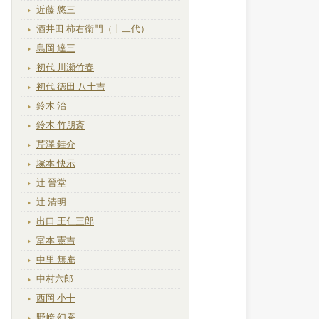
近藤 悠三
酒井田 柿右衛門（十二代）
島岡 達三
初代 川瀬竹春
初代 徳田 八十吉
鈴木 治
鈴木 竹朋斎
芹澤 銈介
塚本 快示
辻 晉堂
辻 清明
出口 王仁三郎
富本 憲吉
中里 無庵
中村六郎
西岡 小十
野崎 幻庵