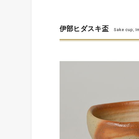
伊部ヒダスキ盃
Sake cup, I