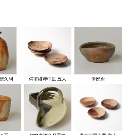
徳久利
備前緋襷中皿 五人
伊部盃