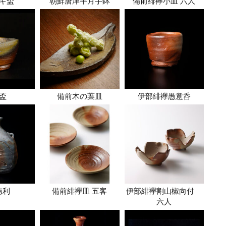
キ盃
朝鮮唐津半月手鉢
備前緋襷小皿 六人
盃
備前木の葉皿
伊部緋襷愚意呑
徳利
備前緋襷皿 五客
伊部緋襷割山椒向付
六人