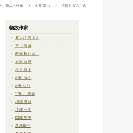
>
作品 / 作家
>
金重 素山
>
伊部ヒダスキ盃
物故作家
北大路 魯山人
荒川 豊藏
飯塚 琅玕斎
石黒 宗麿
板谷 波山
岩田 藤七
岩田久利
宇田川 抱青
梅澤 隆眞
江崎 一生
岡部 嶺男
各務鑛三