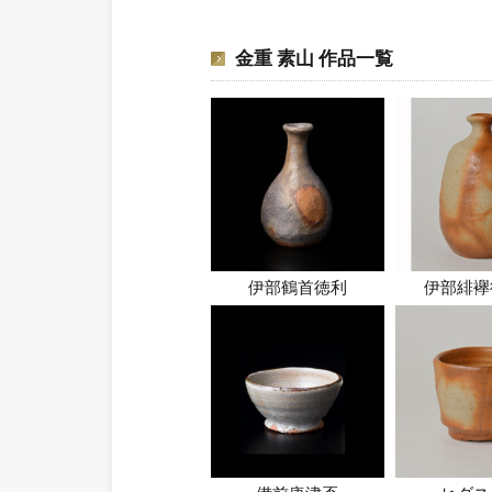
金重 素山 作品一覧
伊部鶴首徳利
伊部緋襷