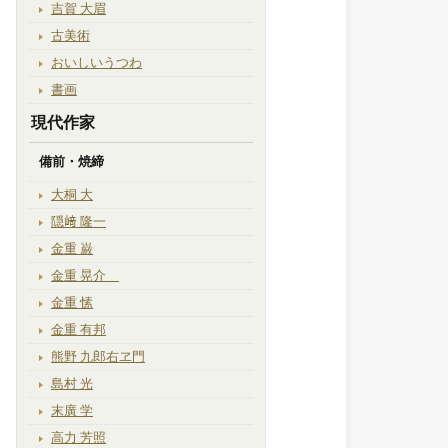
吉賀 大眉
古美術
おいしいうつわ
書画
現代作家
備前・焼締
大桐 大
隠﨑 隆一
金重 巌
金重 晃介
金重 愫
金重 有邦
熊野 九郎右ヱ門
島村 光
末廣 学
高力 芳照