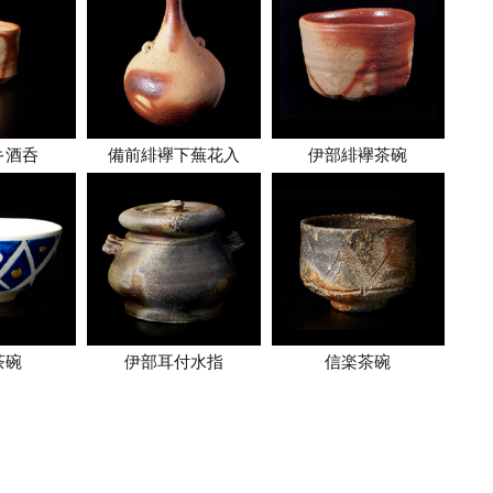
キ酒呑
備前緋襷下蕪花入
伊部緋襷茶碗
茶碗
伊部耳付水指
信楽茶碗