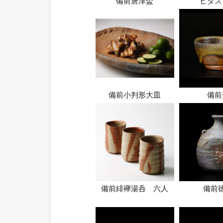
備前唐津盃
ヒダス
備前小判形大皿
備前
備前緋襷湯呑 六人
備前