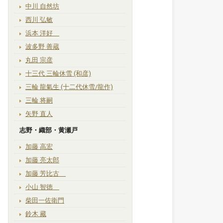
中川 自然坊
西川 弘敏
浜本 洋好
波多野 善蔵
丸田 宗彦
十三代 三輪休雪 (和彦)
三輪 龍氣生 (十二代休雪/龍作)
三輪 将嗣
矢野 直人
志野・織部・黄瀬戸
加藤 高宏
加藤 亮太郎
加藤 芳比古
小山 智徳
柴田一佐衛門
鈴木 藏