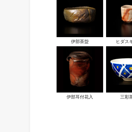
伊部茶盌
ヒダス
伊部耳付花入
三彩