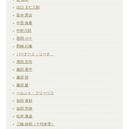
出口 王仁三郎
富本 憲吉
中里 無庵
中村六郎
西岡 小十
野崎 幻庵
バーナード・リーチ
濱田 庄司
藤田 喬平
藤原 啓
藤原 建
ベルント・フリーベリ
前田 青邨
益田 芳徳
松井 康成
三輪 休和（十代休雪）