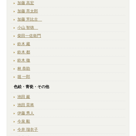
加藤 高宏
加藤 亮太郎
加藤 芳比古
小山 智徳
柴田一佐衛門
鈴木 藏
鈴木 都
鈴木 徹
林 恭助
堀 一郎
色絵・青瓷・その他
池田 巖
池田 晃将
伊藤 秀人
今泉 毅
今井 瑠衣子