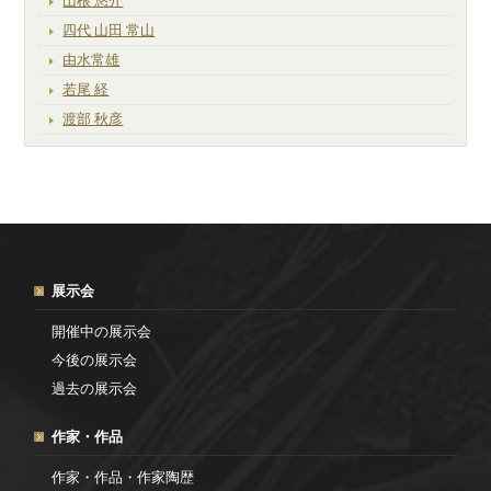
山根 悠介
四代 山田 常山
由水常雄
若尾 経
渡部 秋彦
展示会
開催中の展示会
今後の展示会
過去の展示会
作家・作品
作家・作品・作家陶歴