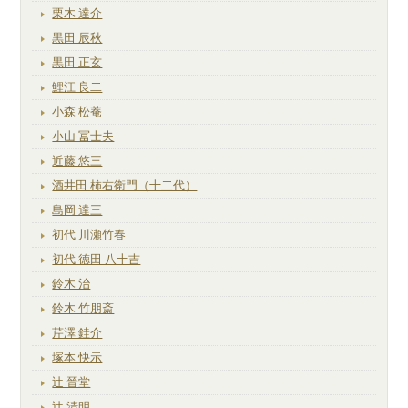
栗木 達介
黒田 辰秋
黒田 正玄
鯉江 良二
小森 松菴
小山 冨士夫
近藤 悠三
酒井田 柿右衛門（十二代）
島岡 達三
初代 川瀬竹春
初代 徳田 八十吉
鈴木 治
鈴木 竹朋斎
芹澤 銈介
塚本 快示
辻 晉堂
辻 清明