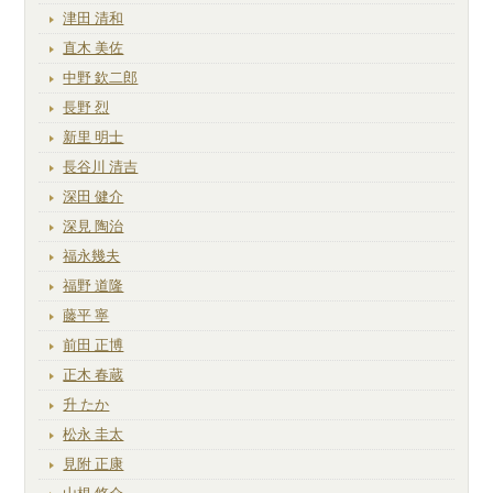
津田 清和
直木 美佐
中野 欽二郎
長野 烈
新里 明士
長谷川 清吉
深田 健介
深見 陶治
福永幾夫
福野 道隆
藤平 寧
前田 正博
正木 春蔵
升 たか
松永 圭太
見附 正康