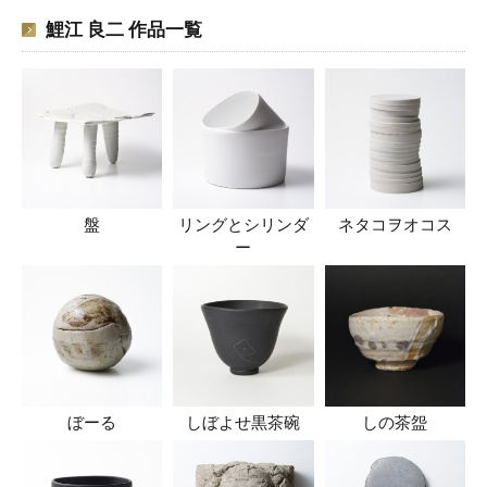
鯉江 良二 作品一覧
盤
リングとシリンダ
ネタコヲオコス
ー
ぼーる
しぼよせ黒茶碗
しの茶盌