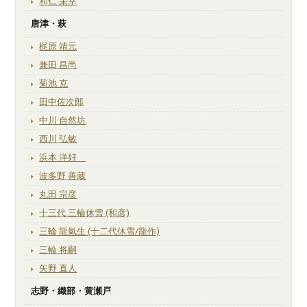
和仁 栄幸
唐津・萩
梶原 靖元
兼田 昌尚
菊池 克
田中佐次郎
中川 自然坊
西川 弘敏
浜本 洋好
波多野 善蔵
丸田 宗彦
十三代 三輪休雪 (和彦)
三輪 龍氣生 (十二代休雪/龍作)
三輪 将嗣
矢野 直人
志野・織部・黄瀬戸