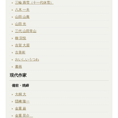
三輪 壽雪（十一代休雪）
八木 一夫
山田 山庵
山田 光
三代 山田常山
柳 宗悦
吉賀 大眉
古美術
おいしいうつわ
書画
現代作家
備前・焼締
大桐 大
隠﨑 隆一
金重 巌
金重 晃介