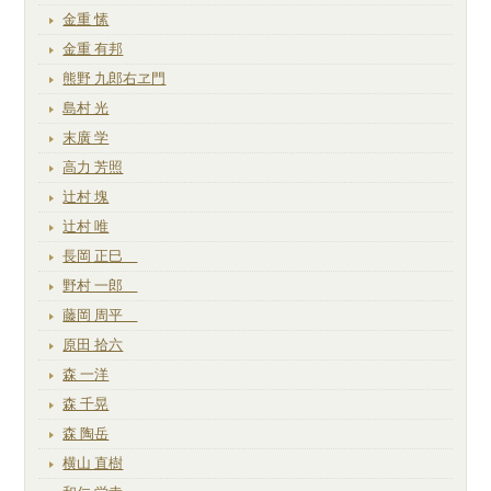
金重 愫
金重 有邦
熊野 九郎右ヱ門
島村 光
末廣 学
高力 芳照
辻村 塊
辻村 唯
長岡 正巳
野村 一郎
藤岡 周平
原田 拾六
森 一洋
森 千晃
森 陶岳
横山 直樹