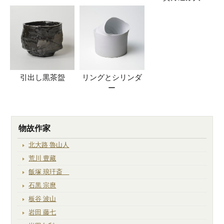
引出し黒茶盌
リングとシリンダ
ー
物故作家
北大路 魯山人
荒川 豊藏
飯塚 琅玕斎
石黒 宗麿
板谷 波山
岩田 藤七