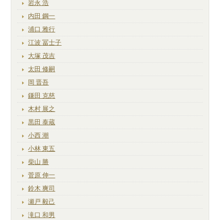
岩永 浩
内田 鋼一
浦口 雅行
江波 冨士子
大塚 茂吉
太田 修嗣
岡 晋吾
鎌田 克慈
木村 展之
黒田 泰蔵
小西 潮
小林 東五
柴山 勝
菅原 伸一
鈴木 爽司
瀬戸 毅己
滝口 和男