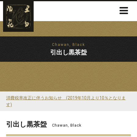
Chawan, Black
引出し黒茶盌
消費税率改正に伴うお知らせ (2019年10月より10％となりま
す)
引出し黒茶盌
Chawan, Black