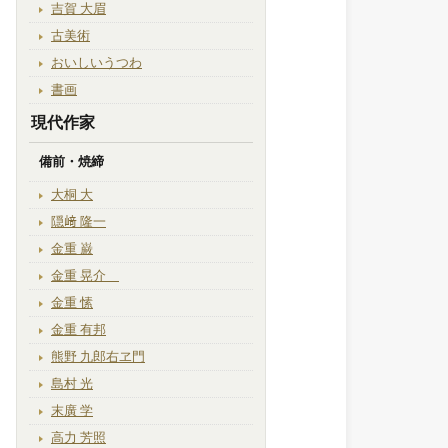
吉賀 大眉
古美術
おいしいうつわ
書画
現代作家
備前・焼締
大桐 大
隠﨑 隆一
金重 巌
金重 晃介
金重 愫
金重 有邦
熊野 九郎右ヱ門
島村 光
末廣 学
高力 芳照