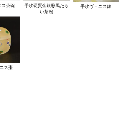
ニス茶碗
手吹硬質金銀彩馬たら
手吹ヴェニス鉢
い茶碗
ニス棗