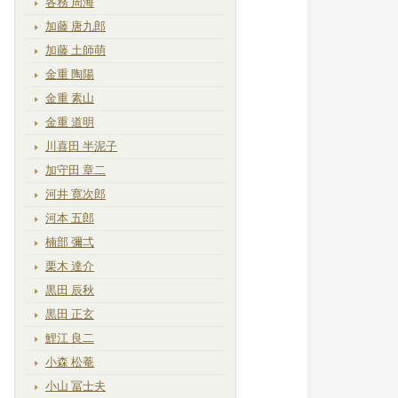
各務 周海
加藤 唐九郎
加藤 土師萌
金重 陶陽
金重 素山
金重 道明
川喜田 半泥子
加守田 章二
河井 寛次郎
河本 五郎
楠部 彌弌
栗木 達介
黒田 辰秋
黒田 正玄
鯉江 良二
小森 松菴
小山 冨士夫