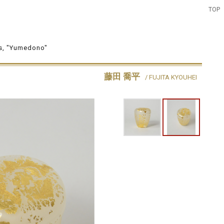
TOP
ss, "Yumedono"
藤田 喬平
/ FUJITA KYOUHEI