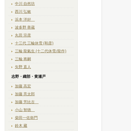
中川 自然坊
西川 弘敏
浜本 洋好
波多野 善蔵
丸田 宗彦
十三代 三輪休雪 (和彦)
三輪 龍氣生 (十二代休雪/龍作)
三輪 将嗣
矢野 直人
志野・織部・黄瀬戸
加藤 高宏
加藤 亮太郎
加藤 芳比古
小山 智徳
柴田一佐衛門
鈴木 藏