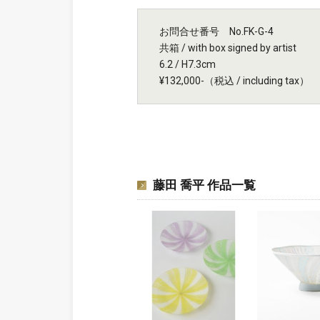
お問合せ番号 No.FK-G-4
共箱 / with box signed by artist
6.2 / H7.3cm
¥132,000-（税込 / including tax）
藤田 喬平 作品一覧