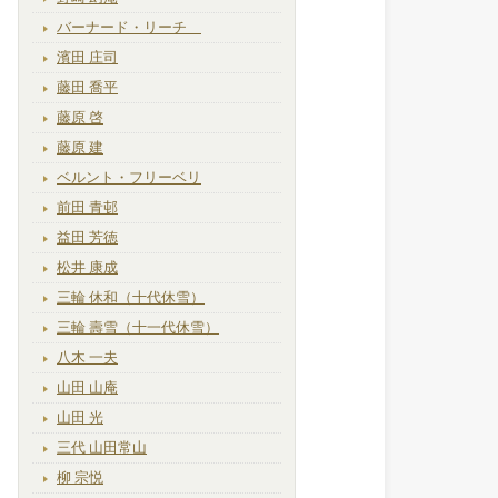
バーナード・リーチ
濱田 庄司
藤田 喬平
藤原 啓
藤原 建
ベルント・フリーベリ
前田 青邨
益田 芳徳
松井 康成
三輪 休和（十代休雪）
三輪 壽雪（十一代休雪）
八木 一夫
山田 山庵
山田 光
三代 山田常山
柳 宗悦