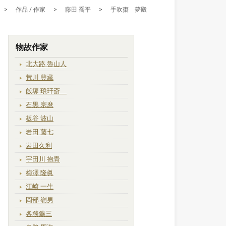
>
作品 / 作家
>
藤田 喬平
>
手吹棗 夢殿
物故作家
北大路 魯山人
荒川 豊藏
飯塚 琅玕斎
石黒 宗麿
板谷 波山
岩田 藤七
岩田久利
宇田川 抱青
梅澤 隆眞
江崎 一生
岡部 嶺男
各務鑛三