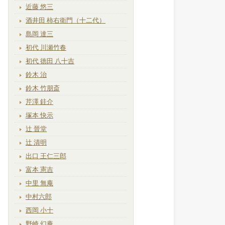
近藤 悠三
酒井田 柿右衛門（十二代）
島岡 達三
初代 川瀬竹春
初代 徳田 八十吉
鈴木 治
鈴木 竹朋斎
芹澤 銈介
塚本 快示
辻 晉堂
辻 清明
出口 王仁三郎
富本 憲吉
中里 無庵
中村六郎
西岡 小十
野崎 幻庵