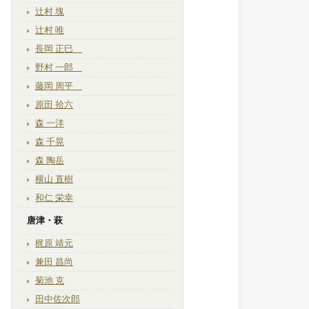
辻村 塊
辻村 唯
長岡 正巳
野村 一郎
藤岡 周平
原田 拾六
森 一洋
森 千晃
森 陶岳
横山 直樹
和仁 栄幸
唐津・萩
梶原 靖元
兼田 昌尚
菊池 克
田中佐次郎