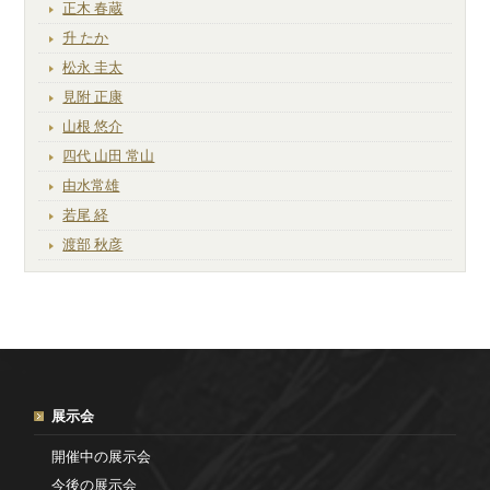
正木 春蔵
升 たか
松永 圭太
見附 正康
山根 悠介
四代 山田 常山
由水常雄
若尾 経
渡部 秋彦
展示会
開催中の展示会
今後の展示会