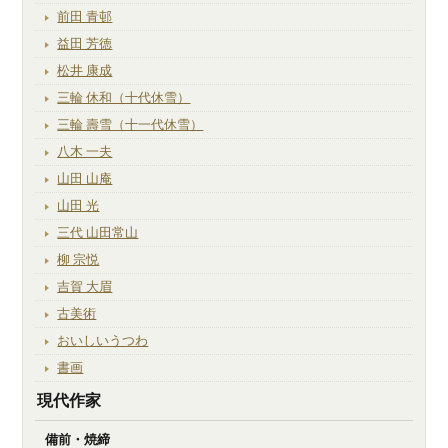
前田 青邨
益田 芳徳
松井 康成
三輪 休和（十代休雪）
三輪 壽雪（十一代休雪）
八木 一夫
山田 山庵
山田 光
三代 山田常山
柳 宗悦
吉賀 大眉
古美術
おいしいうつわ
書画
現代作家
備前・焼締