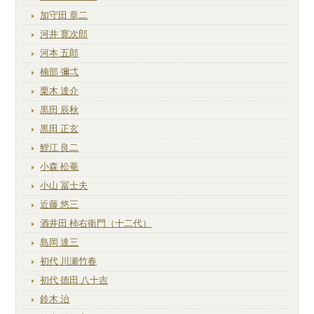
加守田 章二
河井 寛次郎
河本 五郎
楠部 彌弌
栗木 達介
黒田 辰秋
黒田 正玄
鯉江 良二
小森 松菴
小山 冨士夫
近藤 悠三
酒井田 柿右衛門（十二代）
島岡 達三
初代 川瀬竹春
初代 徳田 八十吉
鈴木 治