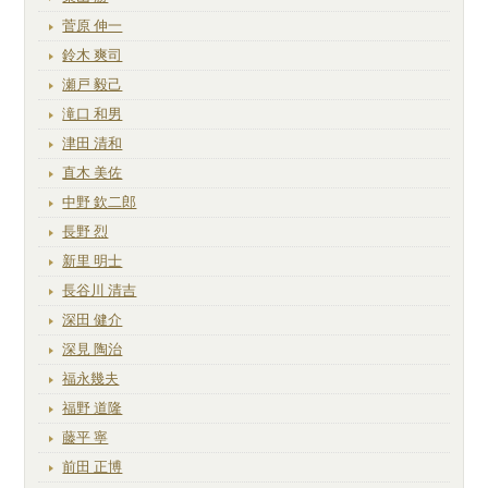
菅原 伸一
鈴木 爽司
瀬戸 毅己
滝口 和男
津田 清和
直木 美佐
中野 欽二郎
長野 烈
新里 明士
長谷川 清吉
深田 健介
深見 陶治
福永幾夫
福野 道隆
藤平 寧
前田 正博