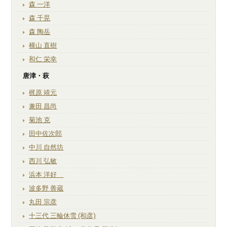
森 一洋
森 千晃
森 陶岳
横山 直樹
和仁 栄幸
唐津・萩
梶原 靖元
兼田 昌尚
菊池 克
田中佐次郎
中川 自然坊
西川 弘敏
浜本 洋好
波多野 善蔵
丸田 宗彦
十三代 三輪休雪 (和彦)