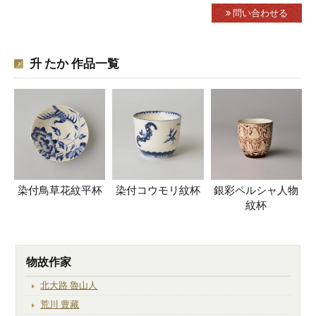
問い合わせる
升 たか 作品一覧
染付鳥草花紋平杯
染付コウモリ紋杯
銀彩ペルシャ人物
紋杯
物故作家
北大路 魯山人
荒川 豊藏