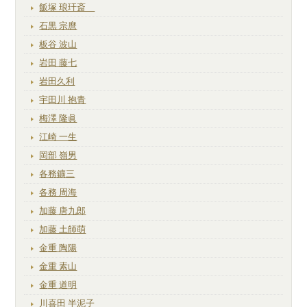
飯塚 琅玕斎
石黒 宗麿
板谷 波山
岩田 藤七
岩田久利
宇田川 抱青
梅澤 隆眞
江崎 一生
岡部 嶺男
各務鑛三
各務 周海
加藤 唐九郎
加藤 土師萌
金重 陶陽
金重 素山
金重 道明
川喜田 半泥子