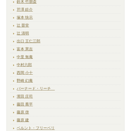
鈴木 竹朋斎
芹澤 銈介
塚本 快示
辻 晉堂
辻 清明
出口 王仁三郎
富本 憲吉
中里 無庵
中村六郎
西岡 小十
野崎 幻庵
バーナード・リーチ
濱田 庄司
藤田 喬平
藤原 啓
藤原 建
ベルント・フリーベリ