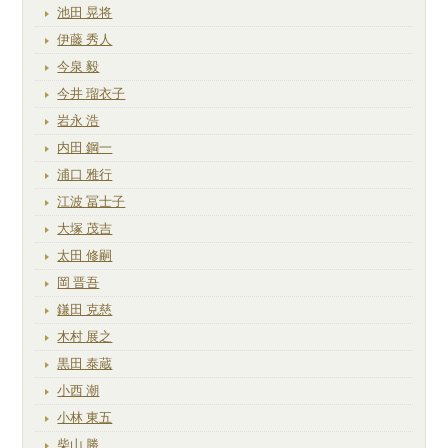
池田 晃将
伊藤 秀人
今泉 毅
今井 瑠衣子
岩永 浩
内田 鋼一
浦口 雅行
江波 冨士子
大塚 茂吉
太田 修嗣
岡 晋吾
鎌田 克慈
木村 展之
黒田 泰蔵
小西 潮
小林 東五
柴山 勝