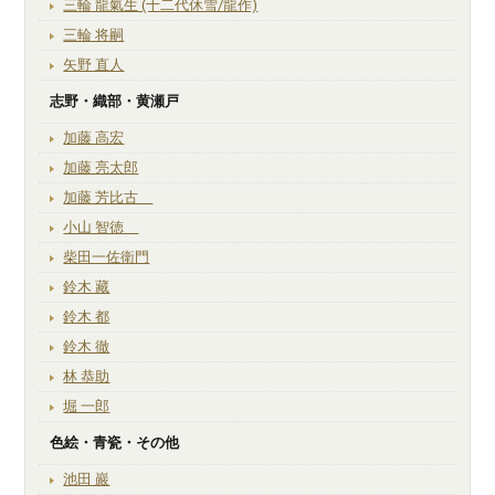
三輪 龍氣生 (十二代休雪/龍作)
三輪 将嗣
矢野 直人
志野・織部・黄瀬戸
加藤 高宏
加藤 亮太郎
加藤 芳比古
小山 智徳
柴田一佐衛門
鈴木 藏
鈴木 都
鈴木 徹
林 恭助
堀 一郎
色絵・青瓷・その他
池田 巖