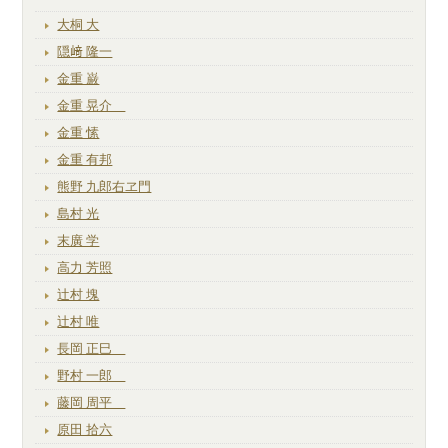
大桐 大
隠﨑 隆一
金重 巌
金重 晃介
金重 愫
金重 有邦
熊野 九郎右ヱ門
島村 光
末廣 学
高力 芳照
辻村 塊
辻村 唯
長岡 正巳
野村 一郎
藤岡 周平
原田 拾六