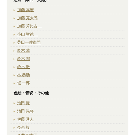
加藤 高宏
加藤 亮太郎
加藤 芳比古
小山 智徳
柴田一佐衛門
鈴木 藏
鈴木 都
鈴木 徹
林 恭助
堀 一郎
色絵・青瓷・その他
池田 巖
池田 晃将
伊藤 秀人
今泉 毅