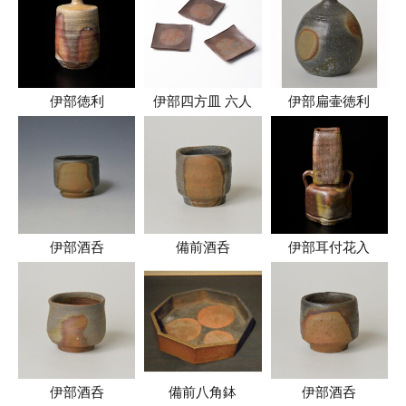
伊部徳利
伊部四方皿 六人
伊部扁壷徳利
伊部酒呑
備前酒呑
伊部耳付花入
伊部酒呑
備前八角鉢
伊部酒呑