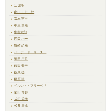
辻 清明
出口 王仁三郎
富本 憲吉
中里 無庵
中村六郎
西岡 小十
野崎 幻庵
バーナード・リーチ
濱田 庄司
藤田 喬平
藤原 啓
藤原 建
ベルント・フリーベリ
前田 青邨
益田 芳徳
松井 康成