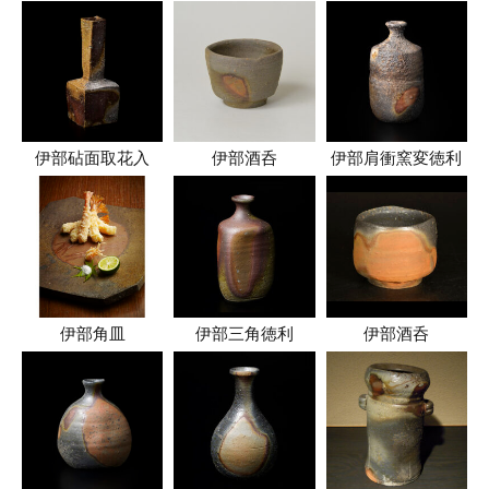
伊部砧面取花入
伊部酒呑
伊部肩衝窯変徳利
伊部角皿
伊部三角徳利
伊部酒呑