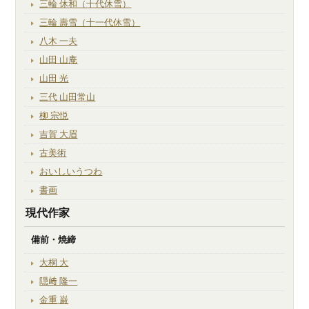
三輪 休和（十代休雪）
三輪 壽雪（十一代休雪）
八木 一夫
山田 山庵
山田 光
三代 山田常山
柳 宗悦
吉賀 大眉
古美術
おいしいうつわ
書画
現代作家
備前・焼締
大桐 大
隠﨑 隆一
金重 巌