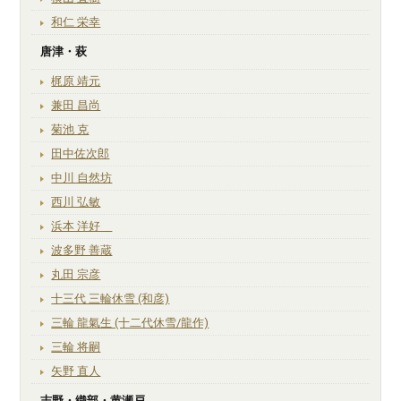
和仁 栄幸
唐津・萩
梶原 靖元
兼田 昌尚
菊池 克
田中佐次郎
中川 自然坊
西川 弘敏
浜本 洋好
波多野 善蔵
丸田 宗彦
十三代 三輪休雪 (和彦)
三輪 龍氣生 (十二代休雪/龍作)
三輪 将嗣
矢野 直人
志野・織部・黄瀬戸