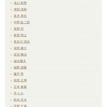
滝口 和男
津田 清和
直木 美佐
中野 欽二郎
長野 烈
新里 明士
長谷川 清吉
深田 健介
深見 陶治
福永幾夫
福野 道隆
藤平 寧
前田 正博
正木 春蔵
升 たか
松永 圭太
見附 正康