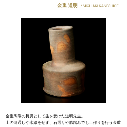
金重 道明
/ MICHIAKI KANESHIGE
金重陶陽の長男として生を受けた道明先生。
土の篩通しや水簸をせず、石選りや脚踏みでも土作りを行う金重