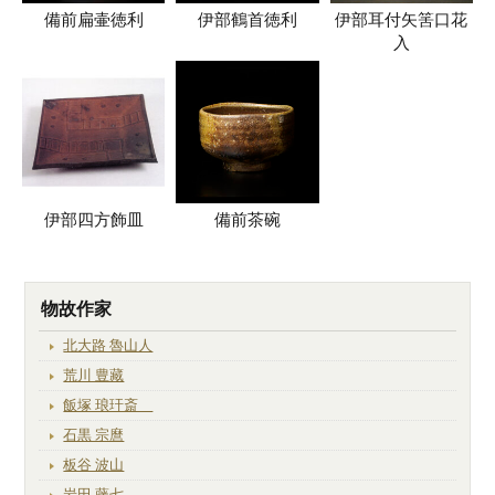
備前扁壷徳利
伊部鶴首徳利
伊部耳付矢筈口花
入
伊部四方飾皿
備前茶碗
物故作家
北大路 魯山人
荒川 豊藏
飯塚 琅玕斎
石黒 宗麿
板谷 波山
岩田 藤七