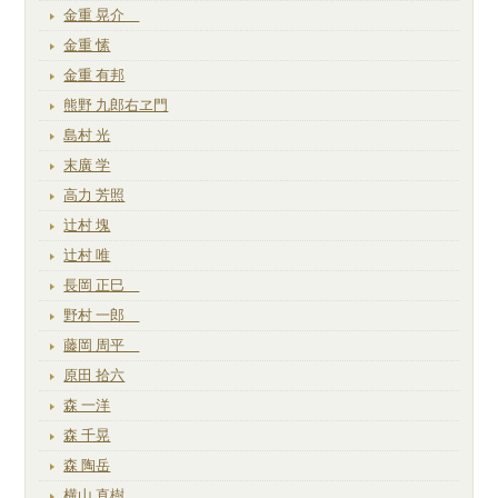
金重 晃介
金重 愫
金重 有邦
熊野 九郎右ヱ門
島村 光
末廣 学
高力 芳照
辻村 塊
辻村 唯
長岡 正巳
野村 一郎
藤岡 周平
原田 拾六
森 一洋
森 千晃
森 陶岳
横山 直樹