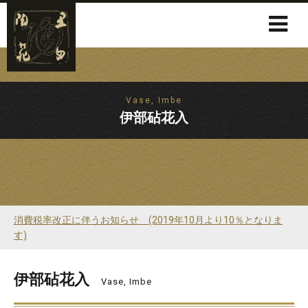
Vase, Imbe
伊部砧花入
消費税率改正に伴うお知らせ (2019年10月より10％となりま
す)
伊部砧花入
Vase, Imbe