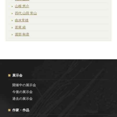
山根 悠介
四代 山田 常山
由水常雄
若尾 経
渡部 秋彦
展示会
開催中の展示会
今後の展示会
過去の展示会
作家・作品