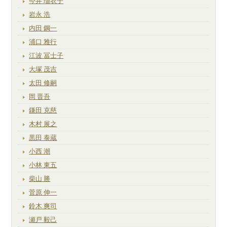
今井 瑠衣子
岩永 浩
内田 鋼一
浦口 雅行
江波 冨士子
大塚 茂吉
太田 修嗣
岡 晋吾
鎌田 克慈
木村 展之
黒田 泰蔵
小西 潮
小林 東五
柴山 勝
菅原 伸一
鈴木 爽司
瀬戸 毅己