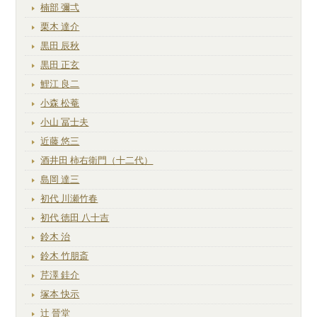
楠部 彌弌
栗木 達介
黒田 辰秋
黒田 正玄
鯉江 良二
小森 松菴
小山 冨士夫
近藤 悠三
酒井田 柿右衛門（十二代）
島岡 達三
初代 川瀬竹春
初代 徳田 八十吉
鈴木 治
鈴木 竹朋斎
芹澤 銈介
塚本 快示
辻 晉堂