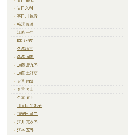
岩田久利
宇田川 抱青
梅澤 隆眞
江崎 一生
岡部 嶺男
各務鑛三
各務 周海
加藤 唐九郎
加藤 土師萌
金重 陶陽
金重 素山
金重 道明
川喜田 半泥子
加守田 章二
河井 寛次郎
河本 五郎