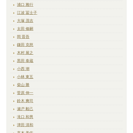
浦口 雅行
江波 冨士子
大塚 茂吉
太田 修嗣
岡 晋吾
鎌田 克慈
木村 展之
黒田 泰蔵
小西 潮
小林 東五
柴山 勝
菅原 伸一
鈴木 爽司
瀬戸 毅己
滝口 和男
津田 清和
直木 美佐