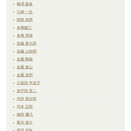
梅澤 隆眞
江崎 一生
岡部 嶺男
各務鑛三
各務 周海
加藤 唐九郎
加藤 土師萌
金重 陶陽
金重 素山
金重 道明
川喜田 半泥子
加守田 章二
河井 寛次郎
河本 五郎
楠部 彌弌
栗木 達介
黒田 辰秋