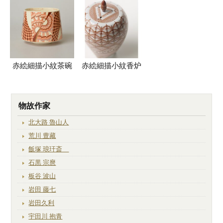
赤絵細描小紋茶碗
赤絵細描小紋香炉
物故作家
北大路 魯山人
荒川 豊藏
飯塚 琅玕斎
石黒 宗麿
板谷 波山
岩田 藤七
岩田久利
宇田川 抱青