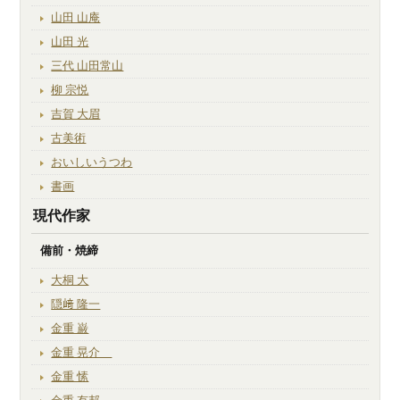
山田 山庵
山田 光
三代 山田常山
柳 宗悦
吉賀 大眉
古美術
おいしいうつわ
書画
現代作家
備前・焼締
大桐 大
隠﨑 隆一
金重 巌
金重 晃介
金重 愫