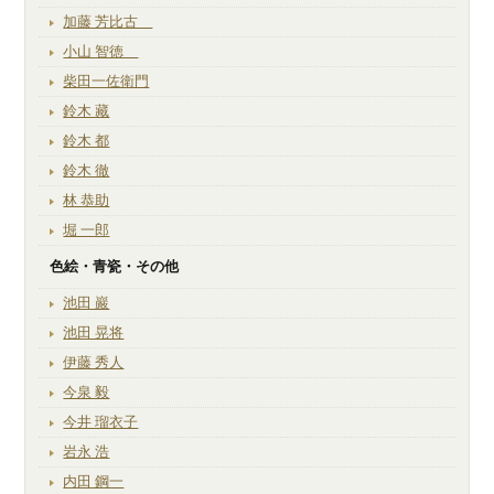
加藤 芳比古
小山 智徳
柴田一佐衛門
鈴木 藏
鈴木 都
鈴木 徹
林 恭助
堀 一郎
色絵・青瓷・その他
池田 巖
池田 晃将
伊藤 秀人
今泉 毅
今井 瑠衣子
岩永 浩
内田 鋼一