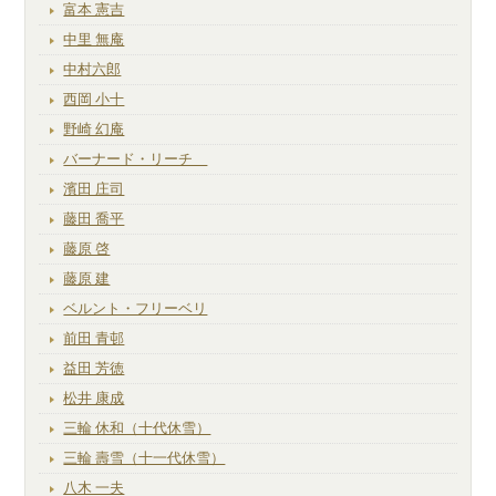
富本 憲吉
中里 無庵
中村六郎
西岡 小十
野崎 幻庵
バーナード・リーチ
濱田 庄司
藤田 喬平
藤原 啓
藤原 建
ベルント・フリーベリ
前田 青邨
益田 芳徳
松井 康成
三輪 休和（十代休雪）
三輪 壽雪（十一代休雪）
八木 一夫