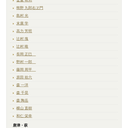
金重 有邦
熊野 九郎右ヱ門
島村 光
末廣 学
高力 芳照
辻村 塊
辻村 唯
長岡 正巳
野村 一郎
藤岡 周平
原田 拾六
森 一洋
森 千晃
森 陶岳
横山 直樹
和仁 栄幸
唐津・萩