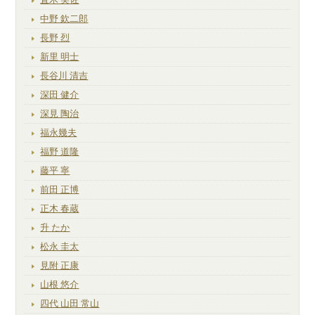
中野 欽二郎
長野 烈
新里 明士
長谷川 清吉
深田 健介
深見 陶治
福永幾夫
福野 道隆
藤平 寧
前田 正博
正木 春蔵
升 たか
松永 圭太
見附 正康
山根 悠介
四代 山田 常山