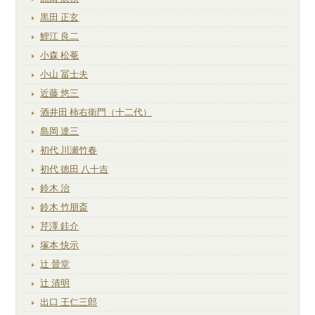
黒田 正玄
鯉江 良二
小森 松菴
小山 冨士夫
近藤 悠三
酒井田 柿右衛門（十二代）
島岡 達三
初代 川瀬竹春
初代 徳田 八十吉
鈴木 治
鈴木 竹朋斎
芹澤 銈介
塚本 快示
辻 晉堂
辻 清明
出口 王仁三郎