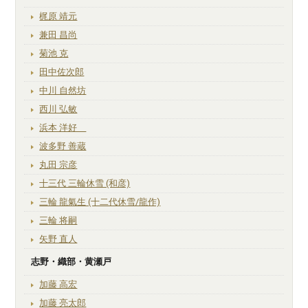
梶原 靖元
兼田 昌尚
菊池 克
田中佐次郎
中川 自然坊
西川 弘敏
浜本 洋好
波多野 善蔵
丸田 宗彦
十三代 三輪休雪 (和彦)
三輪 龍氣生 (十二代休雪/龍作)
三輪 将嗣
矢野 直人
志野・織部・黄瀬戸
加藤 高宏
加藤 亮太郎