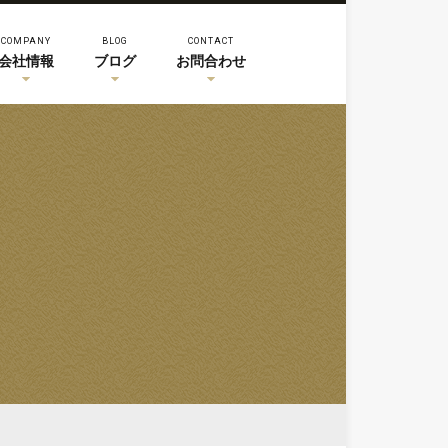
COMPANY
BLOG
CONTACT
会社情報
ブログ
お問合わせ