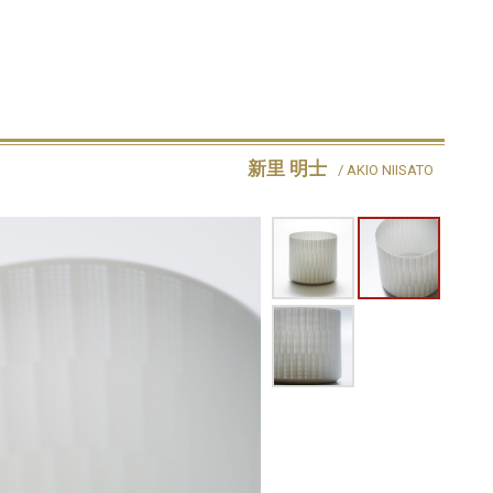
新里 明士
/ AKIO NIISATO