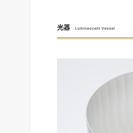
光器
Luminescent Vessel