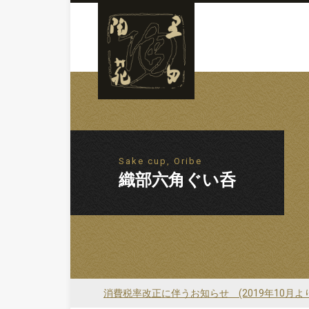
Sake cup, Oribe
織部六角ぐい呑
消費税率改正に伴うお知らせ (2019年10月よ