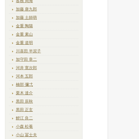
各務 周海
加藤 唐九郎
加藤 土師萌
金重 陶陽
金重 素山
金重 道明
川喜田 半泥子
加守田 章二
河井 寛次郎
河本 五郎
楠部 彌弌
栗木 達介
黒田 辰秋
黒田 正玄
鯉江 良二
小森 松菴
小山 冨士夫