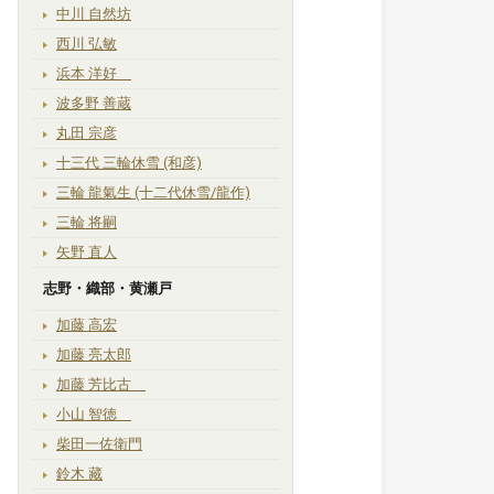
中川 自然坊
西川 弘敏
浜本 洋好
波多野 善蔵
丸田 宗彦
十三代 三輪休雪 (和彦)
三輪 龍氣生 (十二代休雪/龍作)
三輪 将嗣
矢野 直人
志野・織部・黄瀬戸
加藤 高宏
加藤 亮太郎
加藤 芳比古
小山 智徳
柴田一佐衛門
鈴木 藏