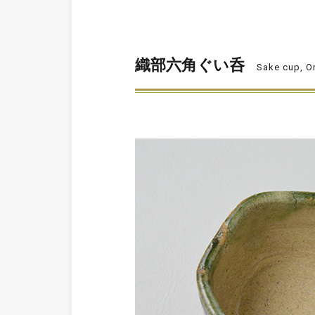
織部六角ぐい呑
Sake cup, O