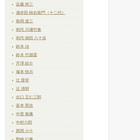
近藤 悠三
酒井田 柿右衛門（十二代）
島岡 達三
初代 川瀬竹春
初代 徳田 八十吉
鈴木 治
鈴木 竹朋斎
芹澤 銈介
塚本 快示
辻 晉堂
辻 清明
出口 王仁三郎
富本 憲吉
中里 無庵
中村六郎
西岡 小十
野崎 幻庵