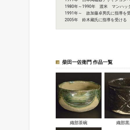
1980年～1990年 渡米 マン
1991年～ 故加藤卓男氏に指導を
2005年 鈴木藏氏に指導を受ける
柴田一佐衛門 作品一覧
織部茶碗
織部黒