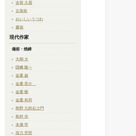
吉賀 大眉
古美術
おいしいうつわ
書画
現代作家
備前・焼締
大桐 大
隠﨑 隆一
金重 巌
金重 晃介
金重 愫
金重 有邦
熊野 九郎右ヱ門
島村 光
末廣 学
高力 芳照