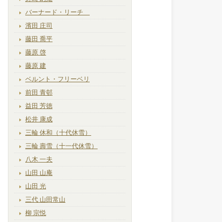
バーナード・リーチ
濱田 庄司
藤田 喬平
藤原 啓
藤原 建
ベルント・フリーベリ
前田 青邨
益田 芳徳
松井 康成
三輪 休和（十代休雪）
三輪 壽雪（十一代休雪）
八木 一夫
山田 山庵
山田 光
三代 山田常山
柳 宗悦