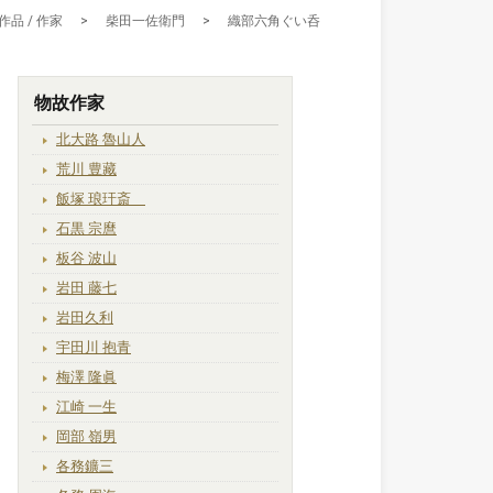
作品 / 作家
>
柴田一佐衛門
>
織部六角ぐい呑
物故作家
北大路 魯山人
荒川 豊藏
飯塚 琅玕斎
石黒 宗麿
板谷 波山
岩田 藤七
岩田久利
宇田川 抱青
梅澤 隆眞
江崎 一生
岡部 嶺男
各務鑛三