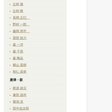
辻村 塊
辻村 唯
長岡 正巳
野村 一郎
藤岡 周平
原田 拾六
森 一洋
森 千晃
森 陶岳
横山 直樹
和仁 栄幸
唐津・萩
梶原 靖元
兼田 昌尚
菊池 克
田中佐次郎