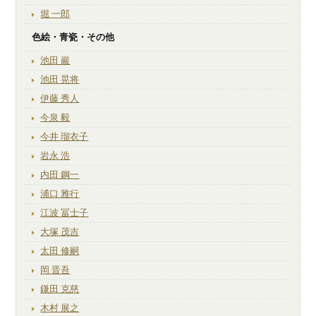
堀 一郎
色絵・青瓷・その他
池田 巖
池田 晃将
伊藤 秀人
今泉 毅
今井 瑠衣子
岩永 浩
内田 鋼一
浦口 雅行
江波 冨士子
大塚 茂吉
太田 修嗣
岡 晋吾
鎌田 克慈
木村 展之