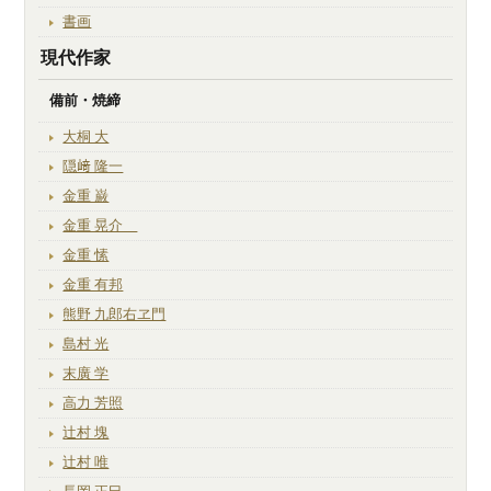
書画
現代作家
備前・焼締
大桐 大
隠﨑 隆一
金重 巌
金重 晃介
金重 愫
金重 有邦
熊野 九郎右ヱ門
島村 光
末廣 学
高力 芳照
辻村 塊
辻村 唯