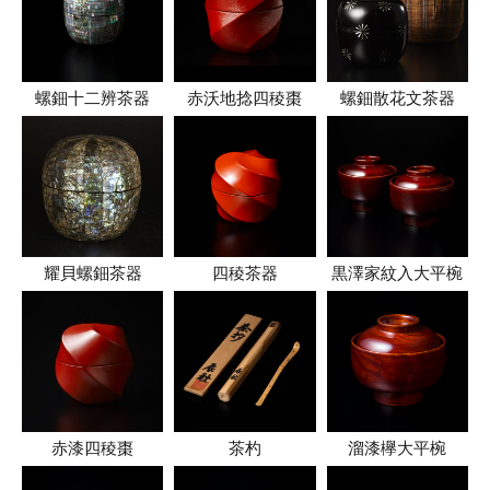
螺鈿十二辨茶器
赤沃地捻四稜棗
螺鈿散花文茶器
耀貝螺鈿茶器
四稜茶器
黒澤家紋入大平椀
赤漆四稜棗
茶杓
溜漆欅大平椀