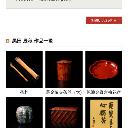
問い合わせる
黒田 辰秋 作品一覧
茶杓
蔦金輪寺茶器（大)
乾漆金鎌倉梅花盆