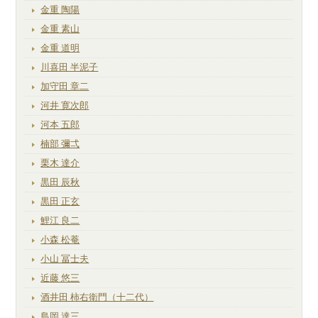
金重 陶陽
金重 素山
金重 道明
川喜田 半泥子
加守田 章二
河井 寛次郎
河本 五郎
楠部 彌弌
栗木 達介
黒田 辰秋
黒田 正玄
鯉江 良二
小森 松菴
小山 冨士夫
近藤 悠三
酒井田 柿右衛門（十二代）
島岡 達三