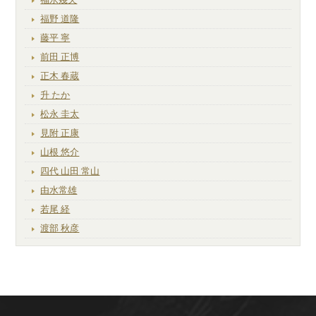
福野 道隆
藤平 寧
前田 正博
正木 春蔵
升 たか
松永 圭太
見附 正康
山根 悠介
四代 山田 常山
由水常雄
若尾 経
渡部 秋彦