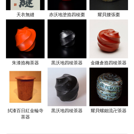
天衣無縫
赤沃地塗捻四稜棗
耀貝腰張棗
朱漆捻梅茶器
黒沃地四稜茶器
金鎌倉捻四稜茶器
拭漆百日紅金輪寺
黒沃地四稜茶器
耀貝螺鈿流卍茶器
茶器