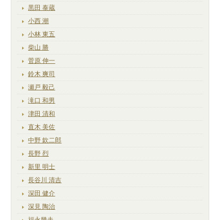
黒田 泰蔵
小西 潮
小林 東五
柴山 勝
菅原 伸一
鈴木 爽司
瀬戸 毅己
滝口 和男
津田 清和
直木 美佐
中野 欽二郎
長野 烈
新里 明士
長谷川 清吉
深田 健介
深見 陶治
福永幾夫