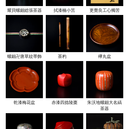
耀貝螺鈿総張茶器
拭漆楠小筥
更覺良工心獨苦
螺鈿卍唐草紋帯飾
茶杓
欅丸盆
乾漆梅花盆
赤漆四捻陵棗
朱沃地螺鈿大名縞
茶器