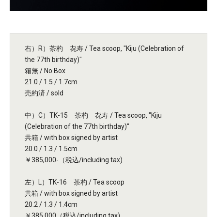
右）R）茶杓 㐂寿 / Tea scoop, "Kiju (Celebration of
the 77th birthday)"
箱無 / No Box
21.0 / 1.5 / 1.7cm
売約済 / sold
中）C）TK-15 茶杓 㐂寿 / Tea scoop, "Kiju
(Celebration of the 77th birthday)"
共箱 / with box signed by artist
20.0 / 1.3 / 1.5cm
￥385,000-（税込/including tax)
左）L）TK-16 茶杓 / Tea scoop
共箱 / with box signed by artist
20.2 / 1.3 / 1.4cm
￥385,000（税込/including tax)