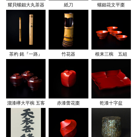
耀貝螺鈿大丸茶器
紙刀
螺鈿花文平棗
茶杓 銘『一路』
竹花器
根来三椀 五組
溜漆欅大平椀 五客
赤漆蕾花棗
乾漆十字盆