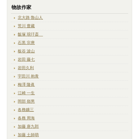
物故作家
北大路 魯山人
荒川 豊藏
飯塚 琅玕斎
石黒 宗麿
板谷 波山
岩田 藤七
岩田久利
宇田川 抱青
梅澤 隆眞
江崎 一生
岡部 嶺男
各務鑛三
各務 周海
加藤 唐九郎
加藤 土師萌