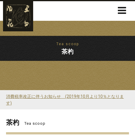
Tea scoop
茶杓
消費税率改正に伴うお知らせ (2019年10月より10％となりま
す)
茶杓
Tea scoop