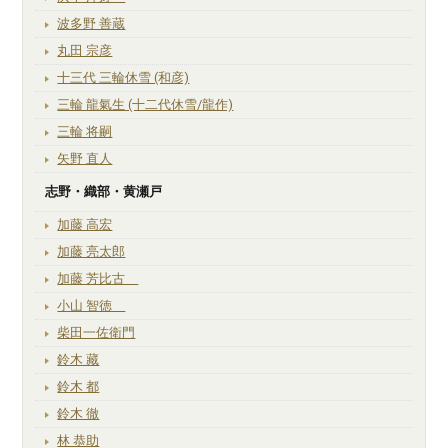
波多野 善蔵
丸田 宗彦
十三代 三輪休雪 (和彦)
三輪 龍氣生 (十二代休雪/龍作)
三輪 将嗣
矢野 直人
志野・織部・黄瀬戸
加藤 高宏
加藤 亮太郎
加藤 芳比古
小山 智徳
柴田一佐衛門
鈴木 藏
鈴木 都
鈴木 徹
林 恭助