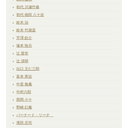
初代 川瀬竹春
初代 徳田 八十吉
鈴木 治
鈴木 竹朋斎
芹澤 銈介
塚本 快示
辻 晉堂
辻 清明
出口 王仁三郎
富本 憲吉
中里 無庵
中村六郎
西岡 小十
野崎 幻庵
バーナード・リーチ
濱田 庄司