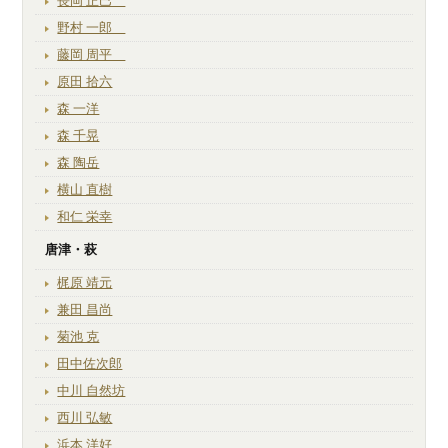
長岡 正巳
野村 一郎
藤岡 周平
原田 拾六
森 一洋
森 千晃
森 陶岳
横山 直樹
和仁 栄幸
唐津・萩
梶原 靖元
兼田 昌尚
菊池 克
田中佐次郎
中川 自然坊
西川 弘敏
浜本 洋好