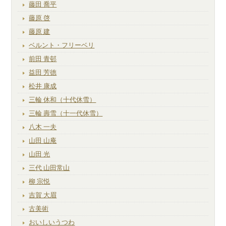
藤田 喬平
藤原 啓
藤原 建
ベルント・フリーベリ
前田 青邨
益田 芳徳
松井 康成
三輪 休和（十代休雪）
三輪 壽雪（十一代休雪）
八木 一夫
山田 山庵
山田 光
三代 山田常山
柳 宗悦
吉賀 大眉
古美術
おいしいうつわ