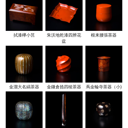
拭漆欅小筥
朱沃地乾漆四辨花
根来腰張茶器
盆
金溜大名縞茶器
金鎌倉捻四稜茶器
蔦金輪寺茶器（小)