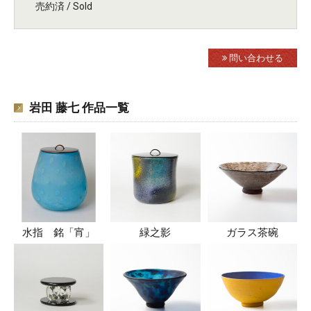
売約済 / Sold
問い合わせる
岩田 藤七 作品一覧
水指 銘「宵」
緑之影
ガラス茶碗