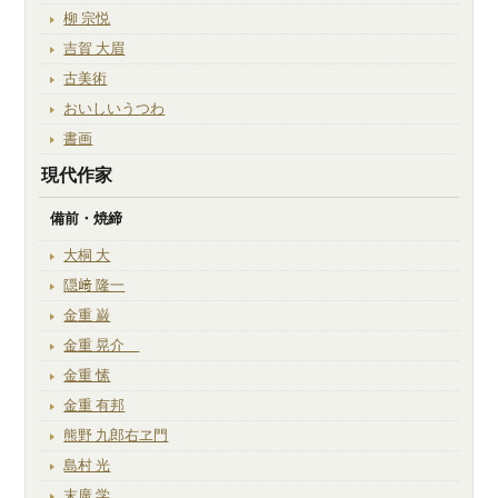
柳 宗悦
吉賀 大眉
古美術
おいしいうつわ
書画
現代作家
備前・焼締
大桐 大
隠﨑 隆一
金重 巌
金重 晃介
金重 愫
金重 有邦
熊野 九郎右ヱ門
島村 光
末廣 学