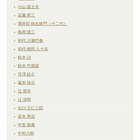
小山 冨士夫
近藤 悠三
酒井田 柿右衛門（十二代）
島岡 達三
初代 川瀬竹春
初代 徳田 八十吉
鈴木 治
鈴木 竹朋斎
芹澤 銈介
塚本 快示
辻 晉堂
辻 清明
出口 王仁三郎
富本 憲吉
中里 無庵
中村六郎