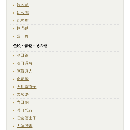
鈴木 藏
鈴木 都
鈴木 徹
林 恭助
堀 一郎
色絵・青瓷・その他
池田 巖
池田 晃将
伊藤 秀人
今泉 毅
今井 瑠衣子
岩永 浩
内田 鋼一
浦口 雅行
江波 冨士子
大塚 茂吉