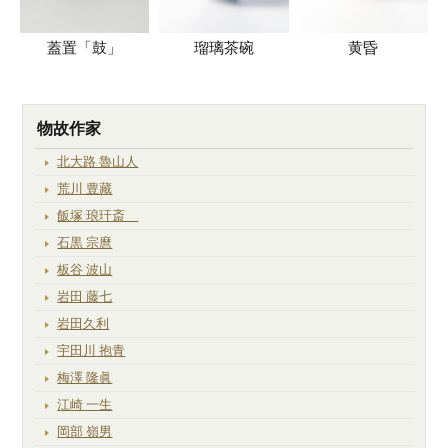
蓋置「鼓」
瑠璃茶碗
黄昏
物故作家
北大路 魯山人
荒川 豊藏
飯塚 琅玕斎
石黒 宗麿
板谷 波山
岩田 藤七
岩田久利
宇田川 抱青
梅澤 隆眞
江崎 一生
岡部 嶺男