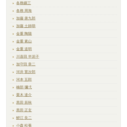
各務鑛三
各務 周海
加藤 唐九郎
加藤 土師萌
金重 陶陽
金重 素山
金重 道明
川喜田 半泥子
加守田 章二
河井 寛次郎
河本 五郎
楠部 彌弌
栗木 達介
黒田 辰秋
黒田 正玄
鯉江 良二
小森 松菴