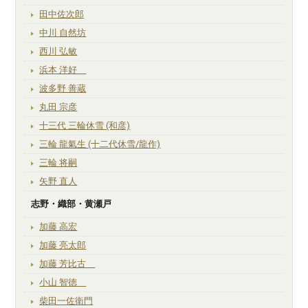
田中佐次郎
中川 自然坊
西川 弘敏
浜本 洋好
波多野 善蔵
丸田 宗彦
十三代 三輪休雪 (和彦)
三輪 龍氣生 (十二代休雪/龍作)
三輪 将嗣
矢野 直人
志野・織部・黄瀬戸
加藤 高宏
加藤 亮太郎
加藤 芳比古
小山 智徳
柴田一佐衛門