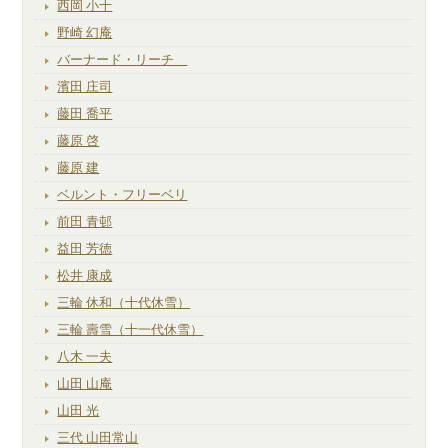
西岡 小十
野崎 幻庵
バーナード・リーチ
濱田 庄司
藤田 喬平
藤原 啓
藤原 建
ベルント・フリーベリ
前田 青邨
益田 芳徳
松井 康成
三輪 休和（十代休雪）
三輪 壽雪（十一代休雪）
八木 一夫
山田 山庵
山田 光
三代 山田常山