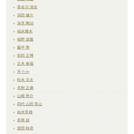
長谷川 清吉
深田 健介
深見 陶治
福永幾夫
福野 道隆
藤平 寧
前田 正博
正木 春蔵
升 たか
松永 圭太
見附 正康
山根 悠介
四代 山田 常山
由水常雄
若尾 経
渡部 秋彦