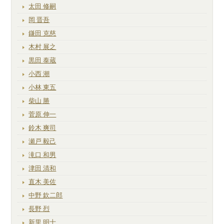
太田 修嗣
岡 晋吾
鎌田 克慈
木村 展之
黒田 泰蔵
小西 潮
小林 東五
柴山 勝
菅原 伸一
鈴木 爽司
瀬戸 毅己
滝口 和男
津田 清和
直木 美佐
中野 欽二郎
長野 烈
新里 明士