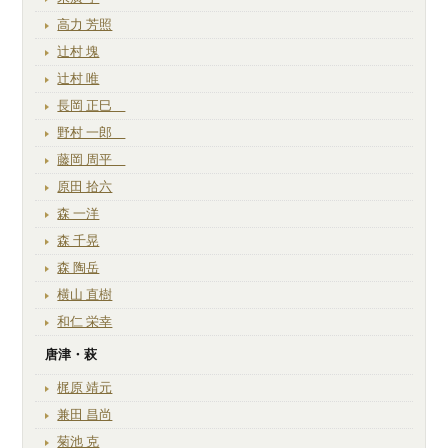
高力 芳照
辻村 塊
辻村 唯
長岡 正巳
野村 一郎
藤岡 周平
原田 拾六
森 一洋
森 千晃
森 陶岳
横山 直樹
和仁 栄幸
唐津・萩
梶原 靖元
兼田 昌尚
菊池 克