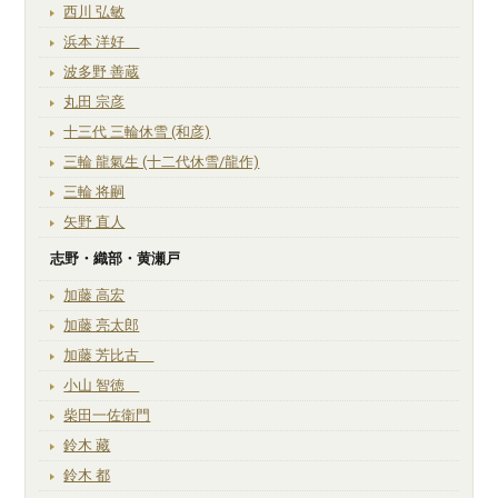
西川 弘敏
浜本 洋好
波多野 善蔵
丸田 宗彦
十三代 三輪休雪 (和彦)
三輪 龍氣生 (十二代休雪/龍作)
三輪 将嗣
矢野 直人
志野・織部・黄瀬戸
加藤 高宏
加藤 亮太郎
加藤 芳比古
小山 智徳
柴田一佐衛門
鈴木 藏
鈴木 都