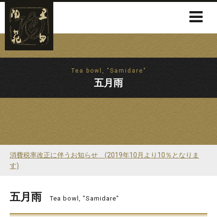
Tea bowl, "Samidare"
五月雨
消費税率改正に伴うお知らせ (2019年10月より10％となりま
す)
五月雨
Tea bowl, "Samidare"