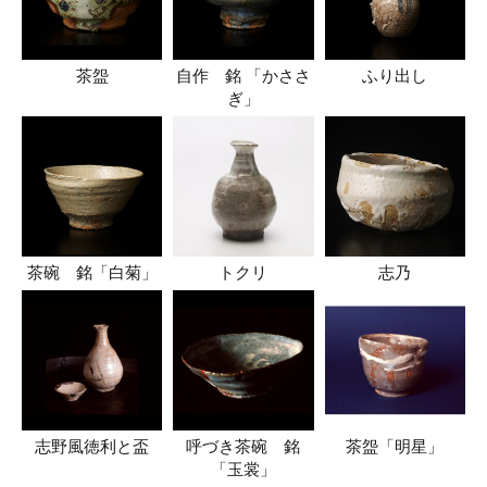
茶盌
自作 銘 「かささ
ふり出し
ぎ」
茶碗 銘「白菊」
トクリ
志乃
志野風徳利と盃
呼づき茶碗 銘
茶盌「明星」
「玉裳」