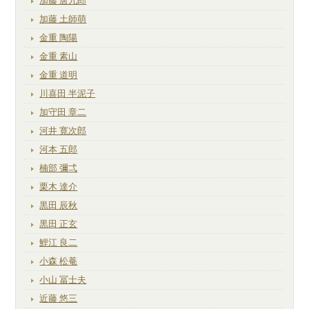
加藤 唐九郎
加藤 土師萌
金重 陶陽
金重 素山
金重 道明
川喜田 半泥子
加守田 章二
河井 寛次郎
河本 五郎
楠部 彌弌
栗木 達介
黒田 辰秋
黒田 正玄
鯉江 良二
小森 松菴
小山 冨士夫
近藤 悠三