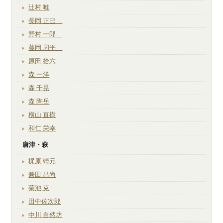
辻村 唯
長岡 正巳
野村 一郎
藤岡 周平
原田 拾六
森 一洋
森 千晃
森 陶岳
横山 直樹
和仁 栄幸
唐津・萩
梶原 靖元
兼田 昌尚
菊池 克
田中佐次郎
中川 自然坊