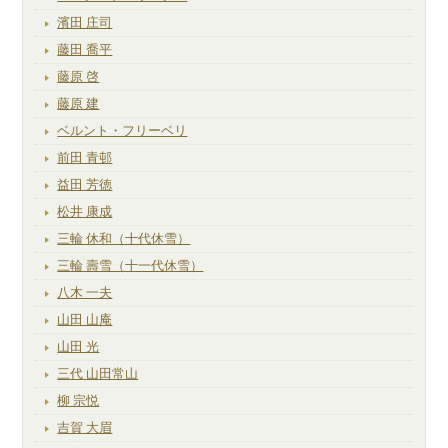
濱田 庄司
藤田 喬平
藤原 啓
藤原 建
ベルント・フリーベリ
前田 青邨
益田 芳徳
松井 康成
三輪 休和（十代休雪）
三輪 壽雪（十一代休雪）
八木 一夫
山田 山庵
山田 光
三代 山田常山
柳 宗悦
吉賀 大眉