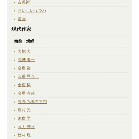
古美術
おいしいうつわ
書画
現代作家
備前・焼締
大桐 大
隠﨑 隆一
金重 巌
金重 晃介
金重 愫
金重 有邦
熊野 九郎右ヱ門
島村 光
末廣 学
高力 芳照
辻村 塊