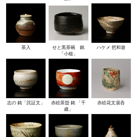
茶入
せと黒茶碗 銘
ハケメ 把和遊
「小槌」
志の 銘「詫証文」
赤絵茶盌 銘 「千
赤絵花文湯呑
歳」