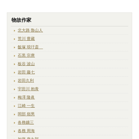
物故作家
北大路 魯山人
荒川 豊藏
飯塚 琅玕斎
石黒 宗麿
板谷 波山
岩田 藤七
岩田久利
宇田川 抱青
梅澤 隆眞
江崎 一生
岡部 嶺男
各務鑛三
各務 周海