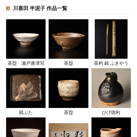
川喜田 半泥子 作品一覧
茶盌 瀬戸唐津写
茶盌
茶杓 銘 ぶきやう
硯ぶた
茶盌
ひげ徳利