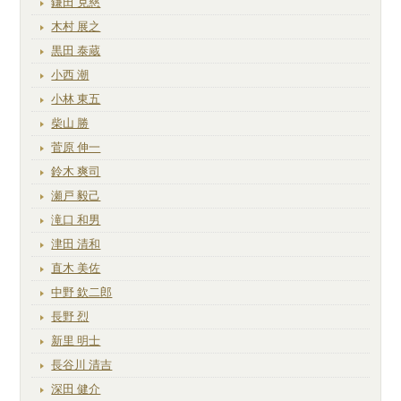
鎌田 克慈
木村 展之
黒田 泰蔵
小西 潮
小林 東五
柴山 勝
菅原 伸一
鈴木 爽司
瀬戸 毅己
滝口 和男
津田 清和
直木 美佐
中野 欽二郎
長野 烈
新里 明士
長谷川 清吉
深田 健介