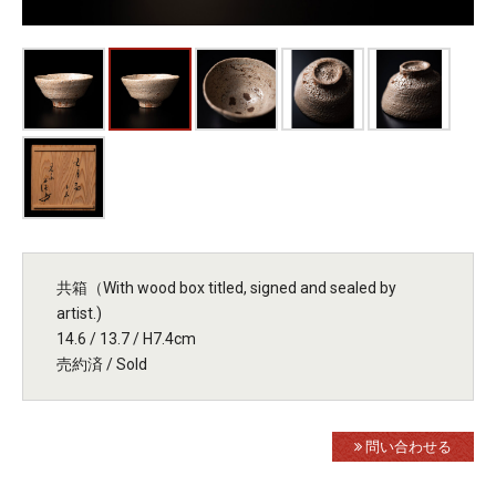
共箱（With wood box titled, signed and sealed by
artist.)
14.6 / 13.7 / H7.4cm
売約済 / Sold
問い合わせる