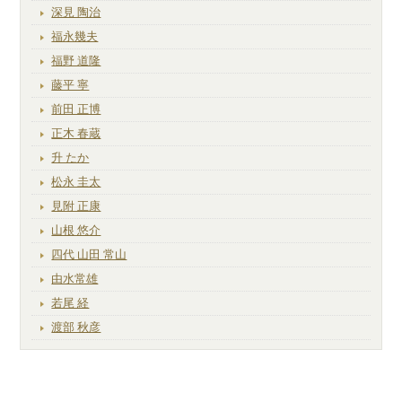
深見 陶治
福永幾夫
福野 道隆
藤平 寧
前田 正博
正木 春蔵
升 たか
松永 圭太
見附 正康
山根 悠介
四代 山田 常山
由水常雄
若尾 経
渡部 秋彦