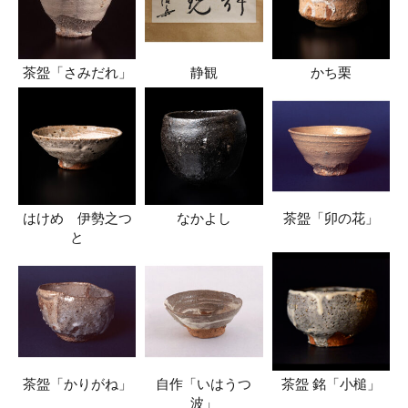
茶盌「さみだれ」
静観
かち栗
はけめ 伊勢之つ
なかよし
茶盌「卯の花」
と
茶盌「かりがね」
自作「いはうつ
茶盌 銘「小槌」
波」