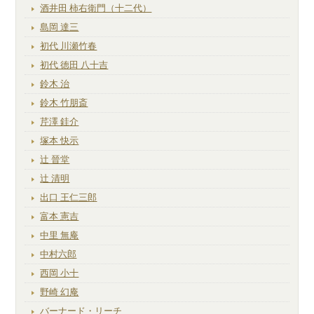
酒井田 柿右衛門（十二代）
島岡 達三
初代 川瀬竹春
初代 徳田 八十吉
鈴木 治
鈴木 竹朋斎
芹澤 銈介
塚本 快示
辻 晉堂
辻 清明
出口 王仁三郎
富本 憲吉
中里 無庵
中村六郎
西岡 小十
野崎 幻庵
バーナード・リーチ