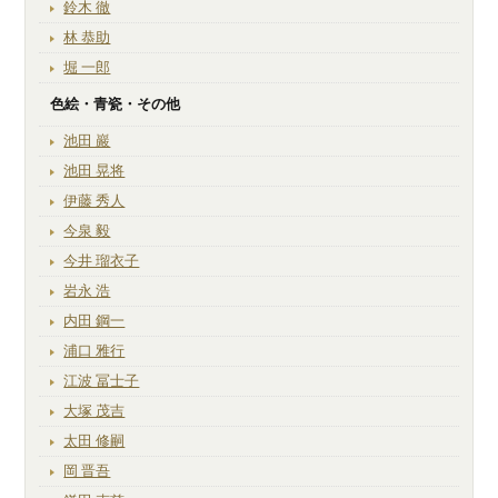
鈴木 徹
林 恭助
堀 一郎
色絵・青瓷・その他
池田 巖
池田 晃将
伊藤 秀人
今泉 毅
今井 瑠衣子
岩永 浩
内田 鋼一
浦口 雅行
江波 冨士子
大塚 茂吉
太田 修嗣
岡 晋吾