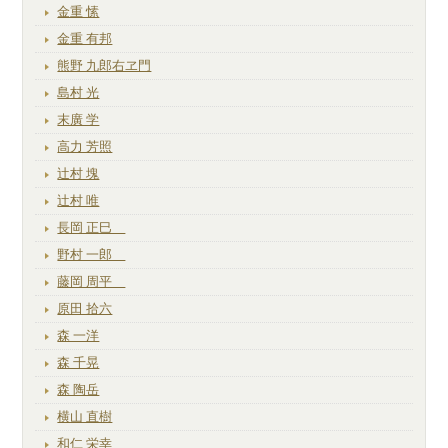
金重 愫
金重 有邦
熊野 九郎右ヱ門
島村 光
末廣 学
高力 芳照
辻村 塊
辻村 唯
長岡 正巳
野村 一郎
藤岡 周平
原田 拾六
森 一洋
森 千晃
森 陶岳
横山 直樹
和仁 栄幸