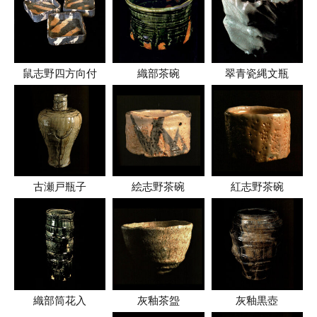
鼠志野四方向付
織部茶碗
翠青瓷縄文瓶
古瀬戸瓶子
絵志野茶碗
紅志野茶碗
織部筒花入
灰釉茶盌
灰釉黒壺