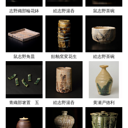
志野織部輪花鉢
絵志野湯呑
鼠志野茶碗
鼠志野角皿
飴釉窯変花生
絵志野茶碗
青織部箸置 五
絵志野湯呑
黄瀬戸徳利