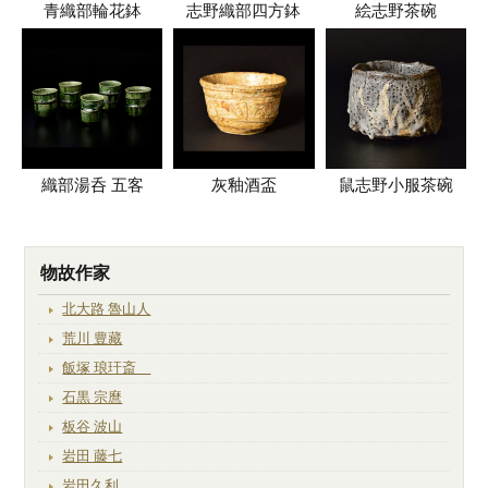
青織部輪花鉢
志野織部四方鉢
絵志野茶碗
織部湯呑 五客
灰釉酒盃
鼠志野小服茶碗
物故作家
北大路 魯山人
荒川 豊藏
飯塚 琅玕斎
石黒 宗麿
板谷 波山
岩田 藤七
岩田久利