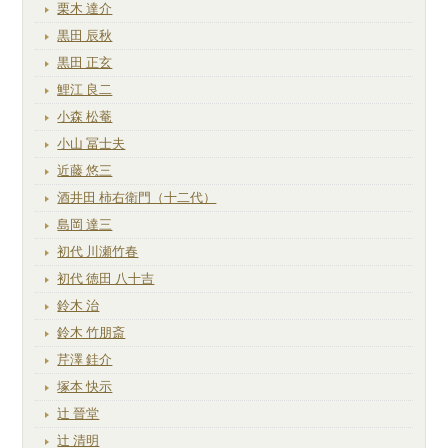
栗木 達介
黒田 辰秋
黒田 正玄
鯉江 良二
小森 松菴
小山 冨士夫
近藤 悠三
酒井田 柿右衛門（十二代）
島岡 達三
初代 川瀬竹春
初代 徳田 八十吉
鈴木 治
鈴木 竹朋斎
芹澤 銈介
塚本 快示
辻 晉堂
辻 清明