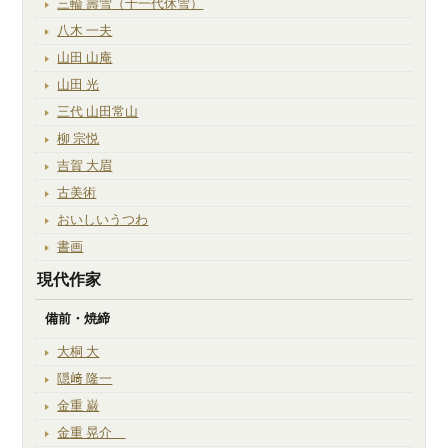
三輪 壽雪（十一代休雪）
八木 一夫
山田 山庵
山田 光
三代 山田常山
柳 宗悦
吉賀 大眉
古美術
おいしいうつわ
書画
現代作家
備前・焼締
大桐 大
隠﨑 隆一
金重 巌
金重 晃介