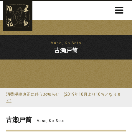
Vase, Ko-Seto
古瀬戸筒
消費税率改正に伴うお知らせ (2019年10月より10％となりま
す)
古瀬戸筒
Vase, Ko-Seto