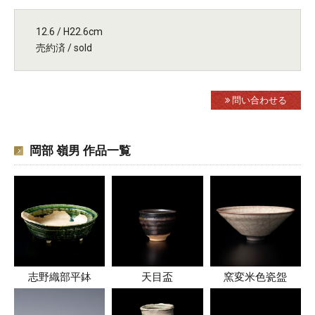
12.6 / H22.6cm
売約済 / sold
問い合わせる
岡部 嶺男 作品一覧
志野織部平鉢
天目盃
窯変米色瓷盌