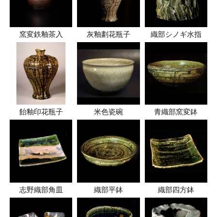
窯変鉄釉茶入
灰釉劃花瓶子
織部シノギ水指
飴釉印花瓶子
米色瓷碗
青織部窯変鉢
志野織部角皿
織部平鉢
織部四方鉢