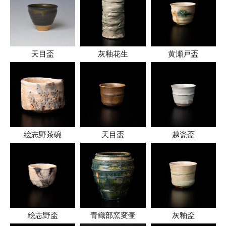
天目盃
灰釉花生
黄瀬戸盃
絵志野茶碗
天目盃
越瓷盃
絵志野盃
青織部窯変壷
灰釉盃