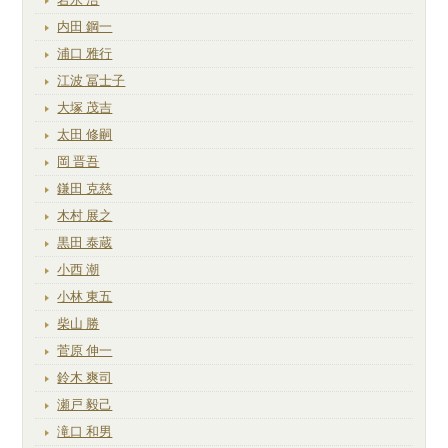
内田 鋼一
浦口 雅行
江波 冨士子
大塚 茂吉
太田 修嗣
岡 晋吾
鎌田 克慈
木村 展之
黒田 泰蔵
小西 潮
小林 東五
柴山 勝
菅原 伸一
鈴木 爽司
瀬戸 毅己
滝口 和男