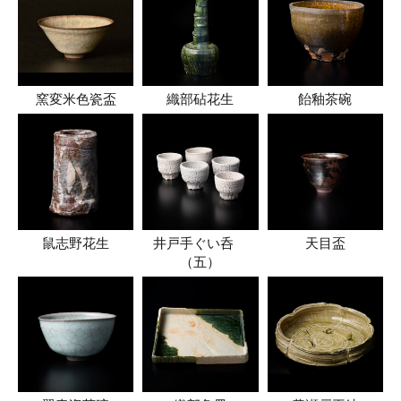
窯変米色瓷盃
織部砧花生
飴釉茶碗
鼠志野花生
井戸手ぐい呑
天目盃
（五）