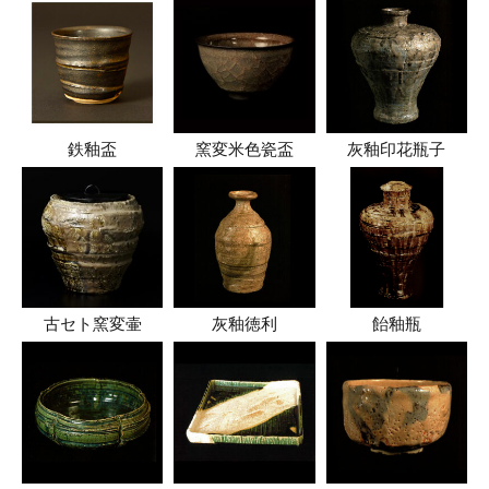
鉄釉盃
窯変米色瓷盃
灰釉印花瓶子
古セト窯変壷
灰釉徳利
飴釉瓶