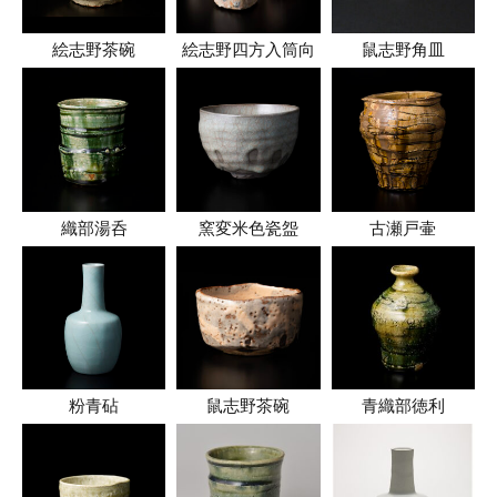
絵志野茶碗
絵志野四方入筒向
鼠志野角皿
織部湯呑
窯変米色瓷盌
古瀬戸壷
粉青砧
鼠志野茶碗
青織部徳利