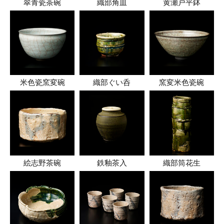
翠青瓷茶碗
織部角皿
黄瀬戸平鉢
米色瓷窯変碗
織部ぐい呑
窯変米色瓷碗
絵志野茶碗
鉄釉茶入
織部筒花生