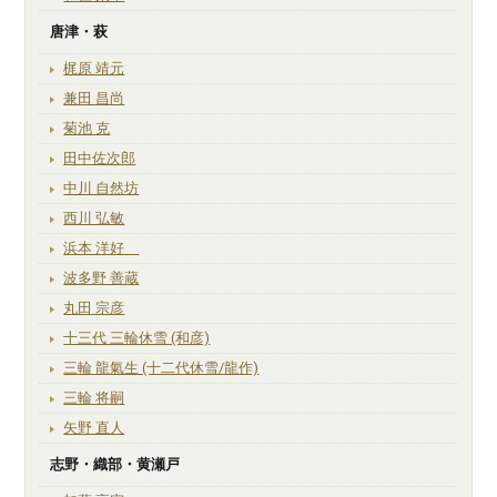
唐津・萩
梶原 靖元
兼田 昌尚
菊池 克
田中佐次郎
中川 自然坊
西川 弘敏
浜本 洋好
波多野 善蔵
丸田 宗彦
十三代 三輪休雪 (和彦)
三輪 龍氣生 (十二代休雪/龍作)
三輪 将嗣
矢野 直人
志野・織部・黄瀬戸