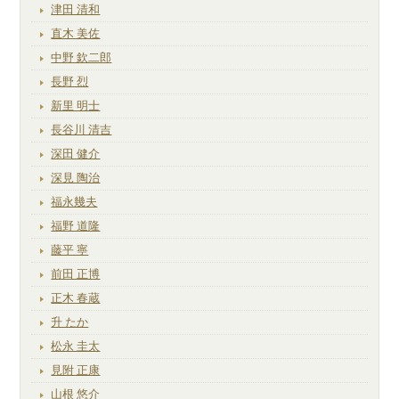
津田 清和
直木 美佐
中野 欽二郎
長野 烈
新里 明士
長谷川 清吉
深田 健介
深見 陶治
福永幾夫
福野 道隆
藤平 寧
前田 正博
正木 春蔵
升 たか
松永 圭太
見附 正康
山根 悠介