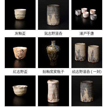
灰釉盃
鼠志野湯呑
瀬戸手盞
紅志野盃
飴釉窯変瓶子
絵志野湯呑 ( 一対)