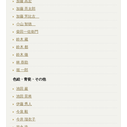
加藤 高宏
加藤 亮太郎
加藤 芳比古
小山 智徳
柴田一佐衛門
鈴木 藏
鈴木 都
鈴木 徹
林 恭助
堀 一郎
色絵・青瓷・その他
池田 巖
池田 晃将
伊藤 秀人
今泉 毅
今井 瑠衣子
岩永 浩