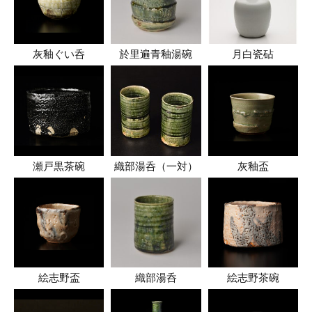
灰釉ぐい呑
於里遍青釉湯碗
月白瓷砧
瀬戸黒茶碗
織部湯呑（一対）
灰釉盃
絵志野盃
織部湯呑
絵志野茶碗