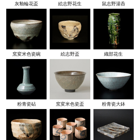
灰釉輪花盃
絵志野花生
鼠志野湯呑
窯変米色瓷碗
絵志野盃
織部花生
粉青瓷砧
窯変米色瓷盃
粉青瓷大鉢