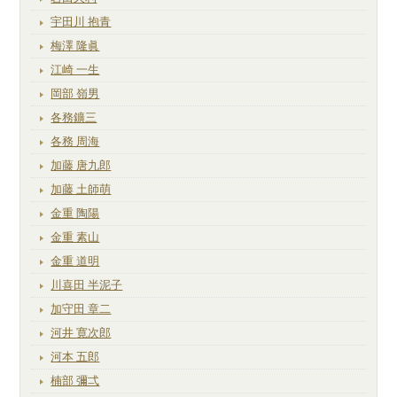
宇田川 抱青
梅澤 隆眞
江崎 一生
岡部 嶺男
各務鑛三
各務 周海
加藤 唐九郎
加藤 土師萌
金重 陶陽
金重 素山
金重 道明
川喜田 半泥子
加守田 章二
河井 寛次郎
河本 五郎
楠部 彌弌