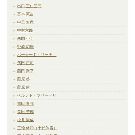
出口 王仁三郎
富本 憲吉
中里 無庵
中村六郎
西岡 小十
野崎 幻庵
バーナード・リーチ
濱田 庄司
藤田 喬平
藤原 啓
藤原 建
ベルント・フリーベリ
前田 青邨
益田 芳徳
松井 康成
三輪 休和（十代休雪）