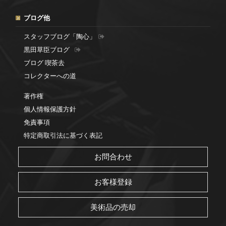
ブログ他
スタッフブログ「陶心」
黒田草臣ブログ
ブログ 喫茶去
コレクターへの道
著作権
個人情報保護方針
免責事項
特定商取引法に基づく表記
お問合わせ
お客様登録
美術品の売却